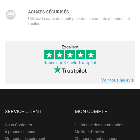
ACHATS SÉCURISÉS
Utilisez la carte de crédit pour des paiements sécurisés et
faciles.
Excellent
Basée sur 37 avis Trustpilot
Voir tous les avis
SERVICE CLIENT
MON COMPTE
Nous Contacter
Historique des commandes
À propos de nous
Ma liste d'envies
Méthodes de paiement
Changer le mot de passe