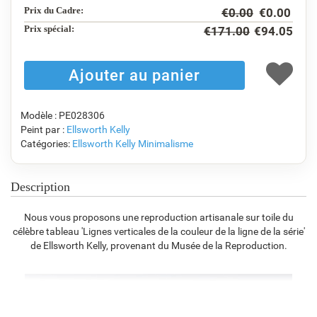
€
121.74
€
100.75
€
121.74
€
89.67
Prix du Cadre:
€
0.00
€
0.00
Prix ​​spécial:
€
171.00
€
94.05
F1823-204
F8645-298
F6537-236
F7034-298
€
94.96
€
158.27
€
83.96
€
117.69
Modèle : PE028306
Peint par :
Ellsworth Kelly
Catégories:
Ellsworth Kelly
Minimalisme
F7034-296
F6731-224
F6731-226
F4827-234
€
117.69
€
117.69
€
117.69
€
111.58
Description
Nous vous proposons une reproduction artisanale sur toile du
célèbre tableau 'Lignes verticales de la couleur de la ligne de la série'
F8645-296
F4613-236
F5130-204
F6035-220
de Ellsworth Kelly, provenant du Musée de la Reproduction.
€
109.15
€
84.77
€
122.22
€
110.02