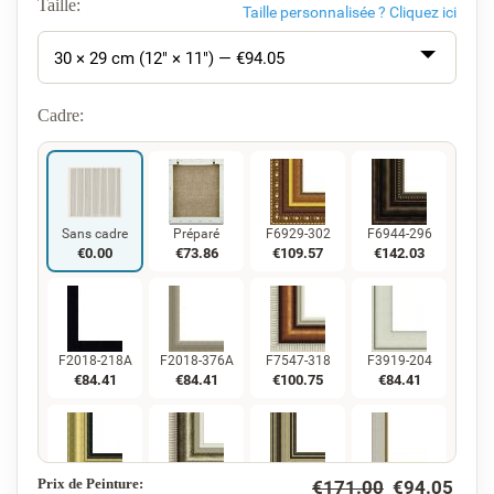
Taille:
Taille personnalisée ?
Cliquez ici
30 × 29 cm (12" × 11") — €
94.05
Cadre:
Sans cadre
Préparé
F6929-302
F6944-296
€
0.00
€
73.86
€
109.57
€
142.03
F2018-218A
F2018-376A
F7547-318
F3919-204
€
84.41
€
84.41
€
100.75
€
84.41
Prix de Peinture:
€
171.00
€
94.05
F5130-234
F7547-220
F5429-258
F3013-236