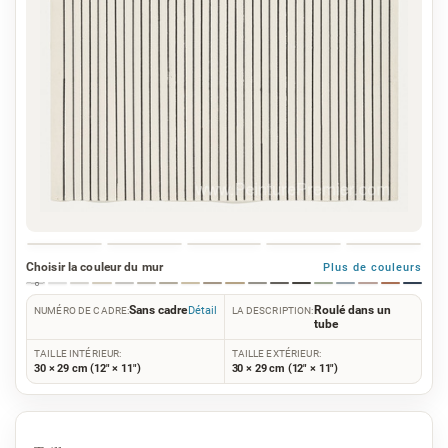
Choisir la couleur du mur
Plus de couleurs
Sans cadre
Roulé dans un
Détail
NUMÉRO DE CADRE:
LA DESCRIPTION:
tube
TAILLE INTÉRIEUR:
TAILLE EXTÉRIEUR:
30 × 29 cm (12" × 11")
30 × 29 cm (12" × 11")