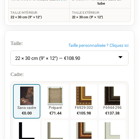
tube
TAILLE INTÉRIEUR:
TAILLE EXTÉRIEUR:
22 × 30 cm (9" × 12")
22 × 30 cm (9" × 12")
Taille:
Taille personnalisée ?
Cliquez ici
22 × 30 cm (9" × 12") — €
108.90
Cadre:
Sans cadre
Préparé
F6929-302
F6944-296
€
0.00
€
71.44
€
105.98
€
137.38