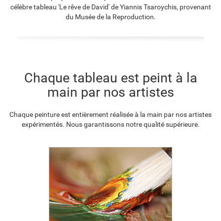
célèbre tableau 'Le rêve de David' de Yiannis Tsaroychis, provenant
F8645-296
F4613-236
F5130-204
F6035-220
du Musée de la Reproduction.
€
105.57
€
81.99
€
118.21
€
106.41
F2833-204
Chaque tableau est peint à la
€
97.34
main par nos artistes
Chaque peinture est entièrement réalisée à la main par nos artistes
expérimentés. Nous garantissons notre qualité supérieure.