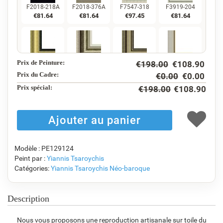
F2018-218A
F2018-376A
F7547-318
F3919-204
€
81.64
€
81.64
€
97.45
€
81.64
Prix de Peinture:
€
198.00
€
108.90
F5130-234
F7547-220
F5429-258
F3013-236
€
117.75
€
97.45
€
117.75
€
86.73
Prix du Cadre:
€
0.00
€
0.00
Prix ​​spécial:
€
198.00
€
108.90
F1823-204
F8645-298
F6537-236
F7034-298
€
91.85
€
153.08
€
81.21
€
113.83
Modèle : PE129124
Peint par :
Yiannis Tsaroychis
Catégories:
Yiannis Tsaroychis
Néo-baroque
F7034-296
F6731-224
F6731-226
F4827-234
€
113.83
€
113.83
€
113.83
€
107.93
Description
Nous vous proposons une reproduction artisanale sur toile du