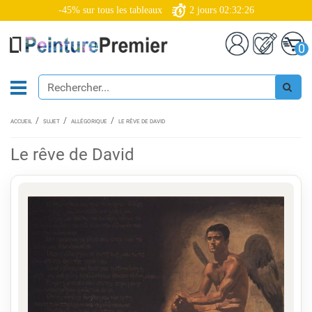
-45% sur tous les tableaux
2
jours
02:32:25
0
ACCUEIL
SUJET
ALLÉGORIQUE
LE RÊVE DE DAVID
Le rêve de David