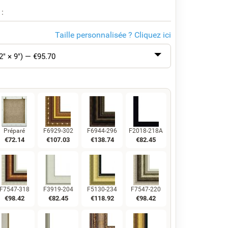
 :
Taille personnalisée ?
Cliquez ici
2" × 9") — €
95.70
Préparé
F6929-302
F6944-296
F2018-218A
€
72.14
€
107.03
€
138.74
€
82.45
F7547-318
F3919-204
F5130-234
F7547-220
€
98.42
€
82.45
€
118.92
€
98.42