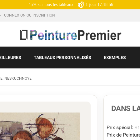
-45% sur tous les tableaux
1
jour
17:18:55
CONNEXION OU INSCRIPTION
EILLEURES
TABLEAUX PERSONNALISÉS
EXEMPLES
RE. NESKUCHNOYE
DANS LA
Prix ​​spécial:
€
1
Prix de Peinture