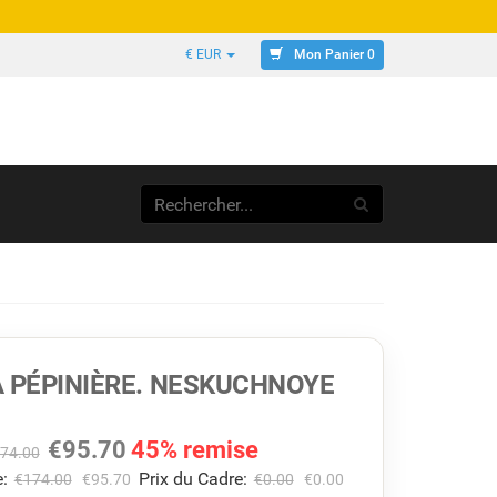
Mon Panier 0
€ EUR
 PÉPINIÈRE. NESKUCHNOYE
€
95.70
45% remise
74.00
:
Prix du Cadre:
€
174.00
€
95.70
€
0.00
€
0.00