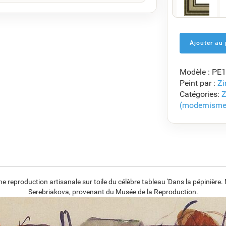
F5429-258
€
118.92
Modèle : PE
F7034-298
Peint par :
Zi
€
114.95
Catégories:
Z
(modernisme
F8645-296
€
106.62
reproduction artisanale sur toile du célèbre tableau 'Dans la pépinière
Serebriakova, provenant du Musée de la Reproduction.