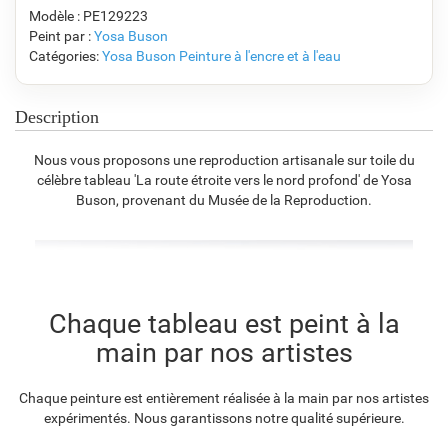
Modèle : PE129223
Peint par :
Yosa Buson
Catégories:
Yosa Buson
Peinture à l'encre et à l'eau
F7034-296
F6731-224
F6731-226
F4827-234
€
112.09
€
112.09
€
112.09
€
106.28
Description
Nous vous proposons une reproduction artisanale sur toile du
célèbre tableau 'La route étroite vers le nord profond' de Yosa
F8645-296
F4613-236
F5130-204
F6035-220
Buson, provenant du Musée de la Reproduction.
€
103.96
€
80.75
€
116.41
€
104.79
F2833-204
Chaque tableau est peint à la
€
95.86
main par nos artistes
Chaque peinture est entièrement réalisée à la main par nos artistes
expérimentés. Nous garantissons notre qualité supérieure.