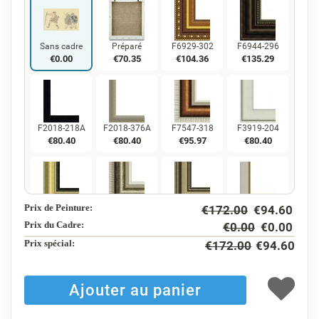
Sans cadre
Préparé
F6929-302
F6944-296
€
0.00
€
70.35
€
104.36
€
135.29
F2018-218A
F2018-376A
F7547-318
F3919-204
€
80.40
€
80.40
€
95.97
€
80.40
Prix de Peinture:
€
172.00
€
94.60
F5130-234
F7547-220
F5429-258
F3013-236
€
115.96
€
95.97
€
115.96
€
85.41
Prix du Cadre:
€
0.00
€
0.00
Prix ​​spécial:
€
172.00
€
94.60
F1823-204
F8645-298
F6537-236
F7034-298
€
90.45
€
150.75
€
79.97
€
112.09