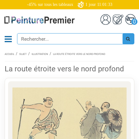
-45% sur tous les tableaux
1
jour
11:01:32
0
ACCUEIL
SUJET
ILLUSTRATION
LA ROUTE ÉTROITE VERS LE NORD PROFOND
La route étroite vers le nord profond