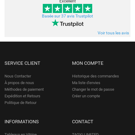
Excellent
Basée sur 37 avis Trustpilot
Voir tous les avis
SERVICE CLIENT
MON COMPTE
Nous Contacter
Historique des commandes
À propos de nous
Ma liste d'envies
Méthodes de paiement
Changer le mot de passe
Expédition et Retours
Créer un compte
Politique de Retour
INFORMATIONS
CONTACT
Tableaux en Vitrine
TAOYI LIMITED