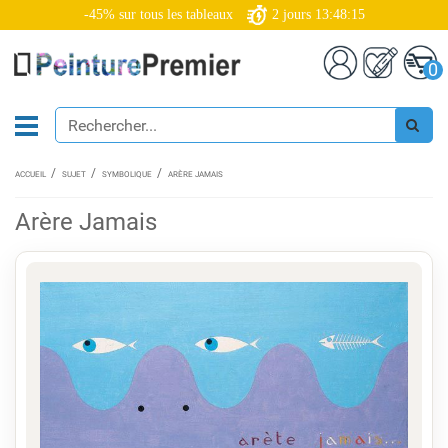
-45% sur tous les tableaux
2
jours
13:48:14
0
ACCUEIL
SUJET
SYMBOLIQUE
ARÈRE JAMAIS
Arère Jamais