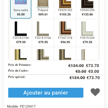
Sans cadre
Préparé
F6929-302
F6944-296
€
0.00
€
69.61
€
103.26
€
133.86
F2018-218A
F2018-376A
F7547-318
F3919-204
€
79.55
€
79.55
€
94.95
€
79.55
Prix de Peinture:
€
134.00
€
73.70
F5130-234
F7547-220
F5429-258
F3013-236
€
114.73
€
94.95
€
114.73
€
84.51
Prix du Cadre:
€
0.00
€
0.00
Prix ​​spécial:
€
134.00
€
73.70
F1823-204
F8645-298
F6537-236
F7034-298
€
89.49
€
149.15
€
79.13
€
110.91
Modèle : PE129417