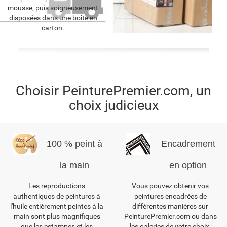
mousse, puis soigneusement
disposées dans une boîte en
carton.
Choisir PeinturePremier.com, un
choix judicieux
100 % peint à
Encadrement
la main
en option
Les reproductions
Vous pouvez obtenir vos
authentiques de peintures à
peintures encadrées de
l'huile entièrement peintes à la
différentes manières sur
main sont plus magnifiques
PeinturePremier.com ou dans
que les estampes et les
les galeries de votre choix.