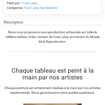
Peint par :
Yves Laloy
Catégories:
Yves Laloy
Surréalisme
F7034-296
F6731-224
F6731-226
F4827-234
€
110.91
€
110.91
€
110.91
€
105.16
Description
Nous vous proposons une reproduction artisanale sur toile du
célèbre tableau 'Arère Jamais' de Yves Laloy, provenant du Musée
F8645-296
F4613-236
F5130-204
F6035-220
de la Reproduction.
€
102.86
€
79.89
€
115.18
€
103.68
F2833-204
Chaque tableau est peint à la
€
94.85
main par nos artistes
Chaque peinture est entièrement réalisée à la main par nos artistes
expérimentés. Nous garantissons notre qualité supérieure.