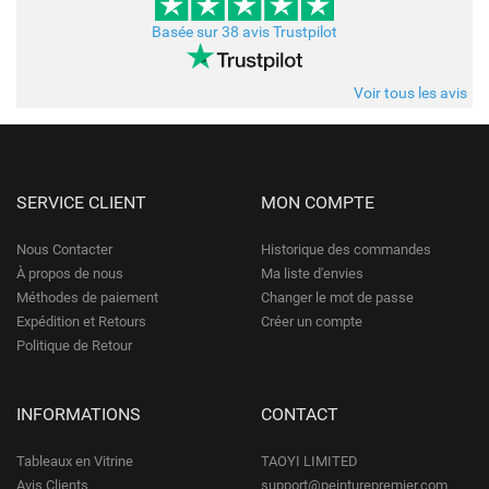
Basée sur 38 avis Trustpilot
Voir tous les avis
SERVICE CLIENT
MON COMPTE
Nous Contacter
Historique des commandes
À propos de nous
Ma liste d'envies
Méthodes de paiement
Changer le mot de passe
Expédition et Retours
Créer un compte
Politique de Retour
INFORMATIONS
CONTACT
Tableaux en Vitrine
TAOYI LIMITED
Avis Clients
support@peinturepremier.com