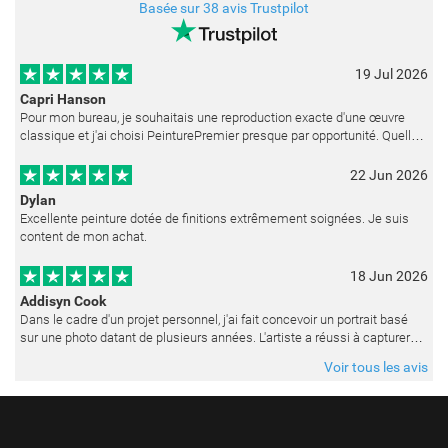
Basée sur 38 avis Trustpilot
19 Jul 2026
Capri Hanson
Pour mon bureau, je souhaitais une reproduction exacte d'une œuvre
classique et j'ai choisi PeinturePremier presque par opportunité. Quelle
merveilleuse surprise ! La peinture est réalisée avec un soin ex
22 Jun 2026
Dylan
Excellente peinture dotée de finitions extrêmement soignées. Je suis
content de mon achat.
18 Jun 2026
Addisyn Cook
Dans le cadre d'un projet personnel, j'ai fait concevoir un portrait basé
sur une photo datant de plusieurs années. L'artiste a réussi à capturer
les expressions avec une grande précision et délicatess
Voir tous les avis