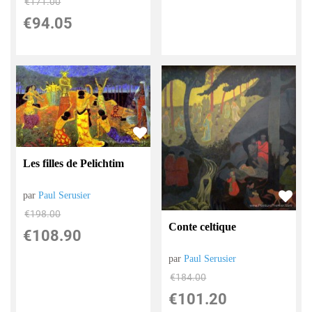
€
171.00
€
94.05
Les filles de Pelichtim
par
Paul Serusier
€
198.00
Conte celtique
€
108.90
par
Paul Serusier
€
184.00
€
101.20