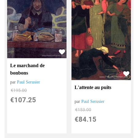
Le marchand de
bonbons
par
Paul Serusier
L'attente au puits
€
195.00
€
107.25
par
Paul Serusier
€
153.00
€
84.15