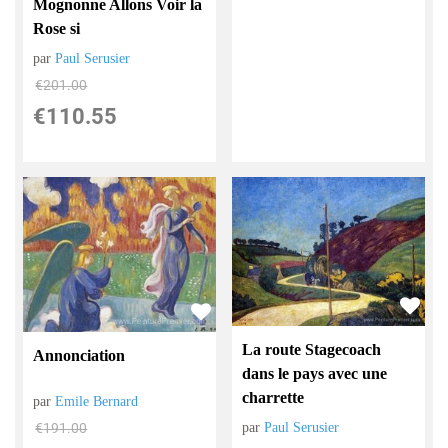
Mognonne Allons Voir la
Rose si
par
Paul Serusier
€
201.00
€
110.55
La route Stagecoach
Annonciation
dans le pays avec une
charrette
par
Emile Bernard
€
191.00
par
Paul Serusier