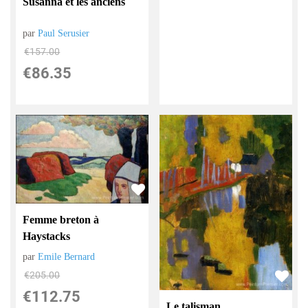
Susanna et les anciens
par
Paul Serusier
€
157.00
€
86.35
Femme breton à
Haystacks
par
Emile Bernard
€
205.00
€
112.75
Le talisman