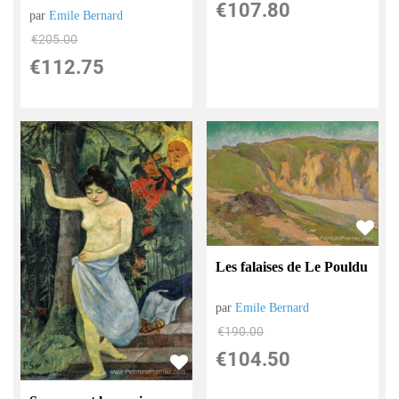
€
107.80
par
Emile Bernard
€
205.00
€
112.75
Les falaises de Le Pouldu
par
Emile Bernard
€
190.00
€
104.50