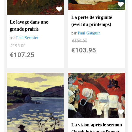
La perte de virginité
Le lavage dans une
(éveil du printemps)
grande prairie
par
Paul Gauguin
par
Paul Serusier
€
189.00
€
195.00
€
103.95
€
107.25
La vision après le sermon
(Jacob lutte avec l'ange)