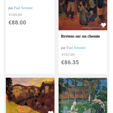
par
Paul Serusier
€
160.00
€
88.00
Bretons sur un chemin
par
Paul Serusier
€
157.00
€
86.35