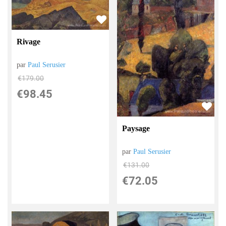
Rivage
par
Paul Serusier
€
179.00
€
98.45
Paysage
par
Paul Serusier
€
131.00
€
72.05