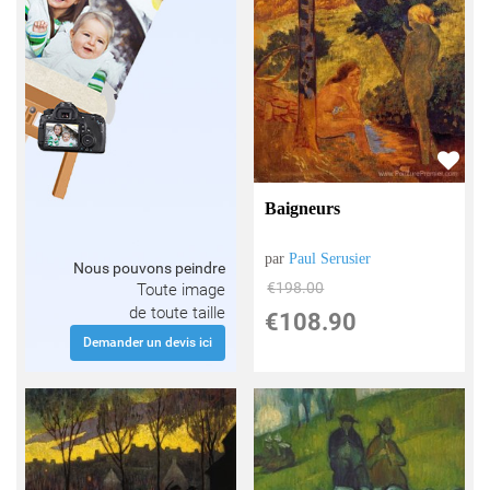
Baigneurs
par
Paul Serusier
Nous pouvons peindre
€
198.00
Toute image
de toute taille
€
108.90
Demander un devis ici