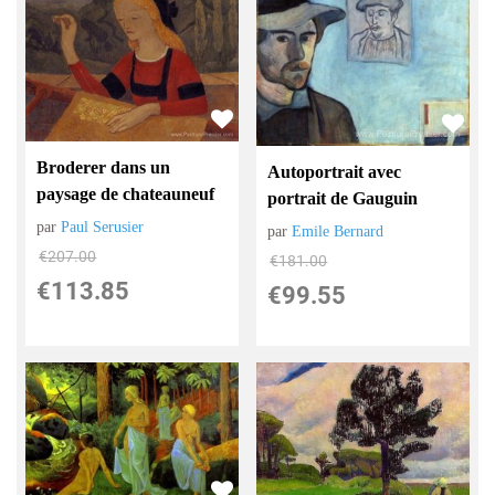
Broderer dans un
Autoportrait avec
paysage de chateauneuf
portrait de Gauguin
par
Paul Serusier
par
Emile Bernard
€
207.00
€
181.00
€
113.85
€
99.55