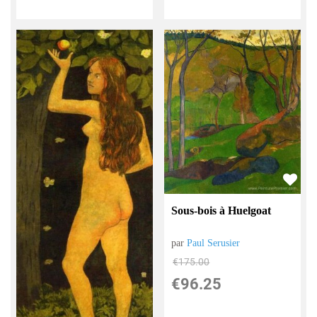
Sous-bois à Huelgoat
par
Paul Serusier
€
175.00
€
96.25