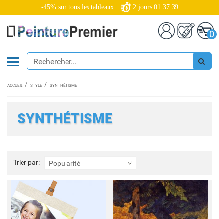
-45% sur tous les tableaux
2
jours
01:37:37
0
ACCUEIL
STYLE
SYNTHÉTISME
SYNTHÉTISME
Trier
Trier par:
Popularité
par: