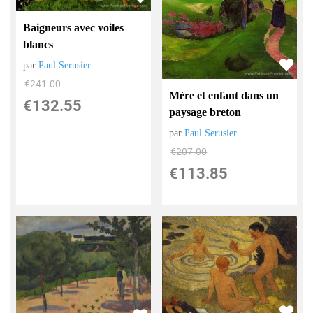
Baigneurs avec voiles
blancs
par
Paul Serusier
€
241.00
Mère et enfant dans un
€
132.55
paysage breton
par
Paul Serusier
€
207.00
€
113.85