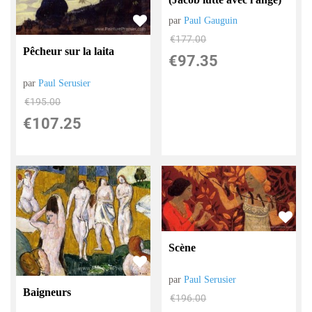
par
Paul Gauguin
€
177.00
Pêcheur sur la laita
€
97.35
par
Paul Serusier
€
195.00
€
107.25
Scène
par
Paul Serusier
Baigneurs
€
196.00