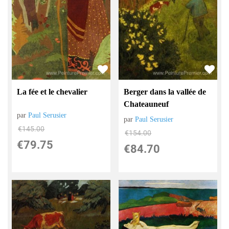
La fée et le chevalier
Berger dans la vallée de
Chateauneuf
par
Paul Serusier
par
Paul Serusier
€
145.00
€
154.00
€
79.75
€
84.70