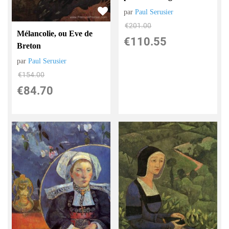
par
Paul Serusier
€
201.00
Mélancolie, ou Eve de
€
110.55
Breton
par
Paul Serusier
€
154.00
€
84.70