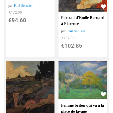
par
Paul Serusier
€
172.00
Portrait d'Emile Bernard
€
94.60
à Florence
par
Paul Serusier
€
187.00
€
102.85
Femme briton qui va à la
place de lavage