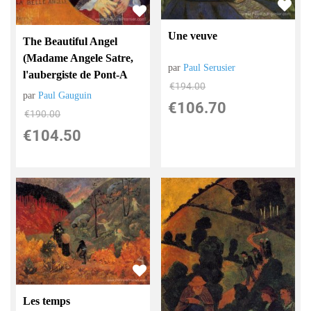
Une veuve
The Beautiful Angel
(Madame Angele Satre,
par
Paul Serusier
l'aubergiste de Pont-A
€
194.00
par
Paul Gauguin
€
106.70
€
190.00
€
104.50
Les temps