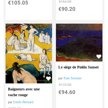
€
164.00
€
105.05
€
90.20
Le siège de Poldu Sunset
par
Paul Serusier
€
172.00
Baigneurs avec une
€
94.60
vache rouge
par
Emile Bernard