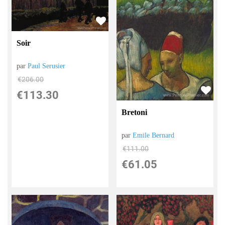
Soir
par
Paul Serusier
€
206.00
€
113.30
Bretoni
par
Emile Bernard
€
111.00
€
61.05