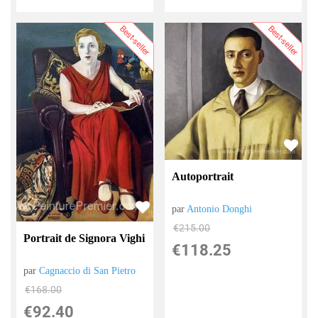
Best-seller
Best-seller
Autoportrait
par
Antonio Donghi
€
215.00
Portrait de Signora Vighi
€
118.25
par
Cagnaccio di San Pietro
€
168.00
€
92.40