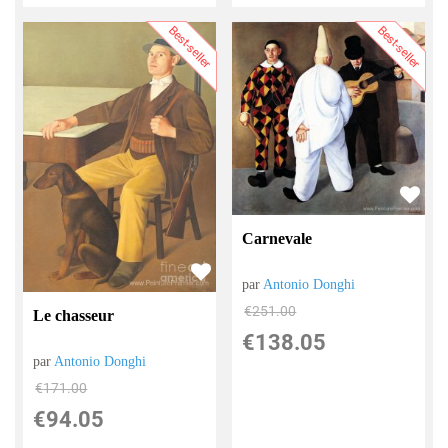
Best-seller
Best-seller
Carnevale
par
Antonio Donghi
€
251.00
Le chasseur
€
138.05
par
Antonio Donghi
€
171.00
€
94.05