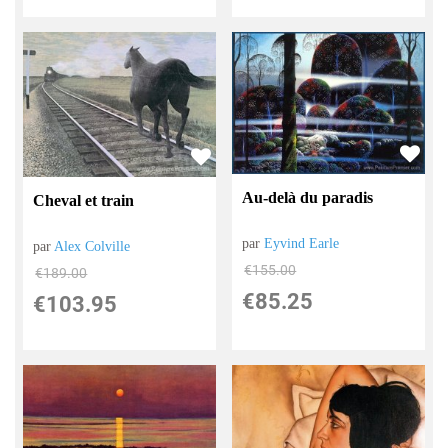
Au-delà du paradis
Cheval et train
par
Eyvind Earle
par
Alex Colville
€
155.00
€
189.00
€
85.25
€
103.95