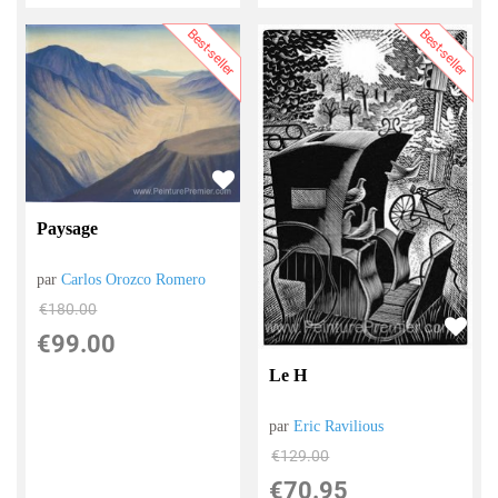
Best-seller
Best-seller
Paysage
par
Carlos Orozco Romero
€
180.00
€
99.00
Le H
par
Eric Ravilious
€
129.00
€
70.95