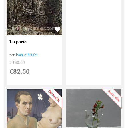
La porte
par
Ivan Albright
€
150.00
€
82.50
Best-seller
Best-seller