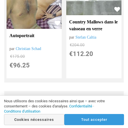
Country Mallows dans le
vaisseau en verre
Autoportrait
par
Stefan Caltia
€
204.00
par
Christian Schad
€
112.20
€
175.00
€
96.25
Affiche
1
à
59
(sur
911
peintures)
Nous utilisons des cookies nécessaires ainsi que – avec votre
consentement – des cookies d'analyse.
Confidentialité
·
1
2
3
4
5
...
[Suiv >>]
Conditions d'utilisation
Cookies nécessaires
Tout accepter
Nous pouvons peindre toute taille et toute photo. Vous ne