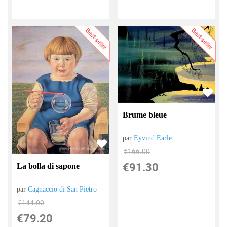
Best-seller
Best-seller
Brume bleue
par
Eyvind Earle
€
166.00
€
91.30
La bolla di sapone
par
Cagnaccio di San Pietro
€
144.00
€
79.20