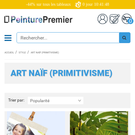
-44% sur tous les tableaux
0
jour
10:41:46
0
ACCUEIL
STYLE
ART NAÏF (PRIMITIVISME)
ART NAÏF (PRIMITIVISME)
Trier
Trier par:
Popularité
par: