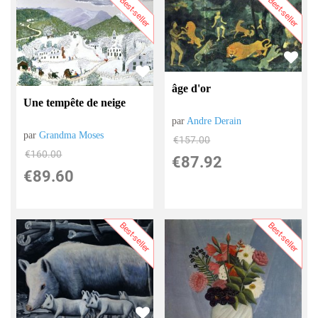
Best-seller
Best-seller
âge d'or
Une tempête de neige
par
Andre Derain
par
Grandma Moses
€
157.00
€
160.00
€
87.92
€
89.60
Best-seller
Best-seller