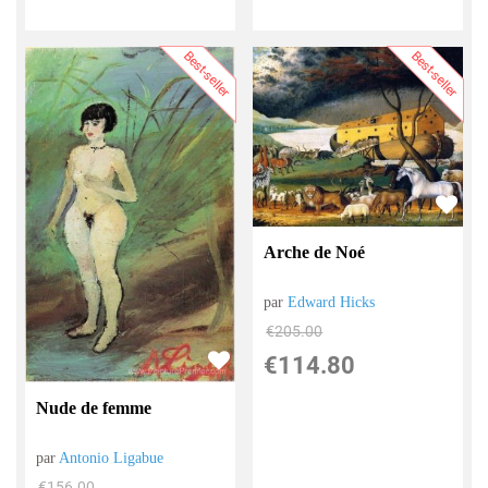
Best-seller
Best-seller
Arche de Noé
par
Edward Hicks
€
205.00
€
114.80
Nude de femme
par
Antonio Ligabue
€
156.00