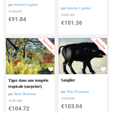
par
Antonio Ligabue
par
Antonio Ligabue
€
164.00
€
181.00
€
91.84
€
101.36
Best-seller
Best-seller
Sanglier
Tiger dans une tempête
tropicale (surprise!)
par
Niko Pirosmani
par
Henri Rousseau
€
184.00
€
187.00
€
103.04
€
104.72