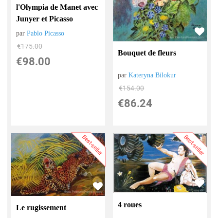
l'Olympia de Manet avec
Junyer et Picasso
par
Pablo Picasso
€
175.00
Bouquet de fleurs
€
98.00
par
Kateryna Bilokur
€
154.00
€
86.24
Best-seller
Best-seller
4 roues
Le rugissement