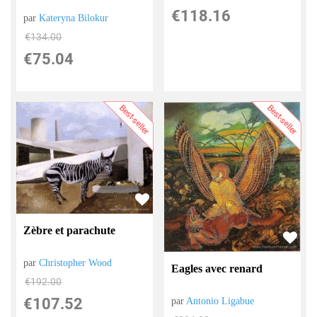
€
118.16
par
Kateryna Bilokur
€
134.00
€
75.04
Best-seller
Best-seller
Zèbre et parachute
par
Christopher Wood
Eagles avec renard
€
192.00
€
107.52
par
Antonio Ligabue