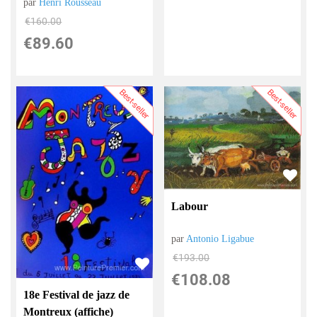
par
Henri Rousseau
€
160.00
€
89.60
Best-seller
Best-seller
Labour
par
Antonio Ligabue
€
193.00
€
108.08
18e Festival de jazz de
Montreux (affiche)