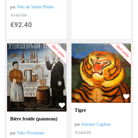
par
Niki de Sainte Phalle
€
165.00
€
92.40
Best-seller
Best-seller
Tigre
Bière froide (panneau)
par
Antonio Ligabue
€
244.00
par
Niko Pirosmani