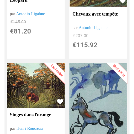
Léopard
Chevaux avec tempête
par
Antonio Ligabue
€
145.00
par
Antonio Ligabue
€
81.20
€
207.00
€
115.92
Best-seller
Best-seller
Singes dans l'orange
par
Henri Rousseau