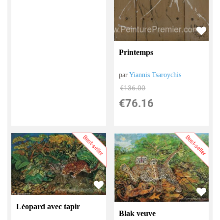
Printemps
par
Yiannis Tsaroychis
€
136.00
€
76.16
Best-seller
Best-seller
Léopard avec tapir
Blak veuve