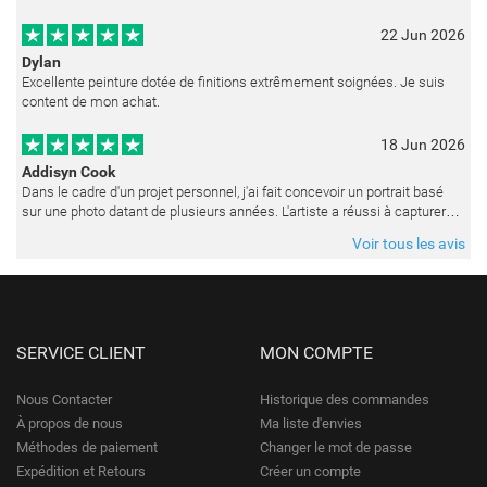
merveilleuse surprise ! La peinture est réalisée avec un soin ex
22 Jun 2026
Dylan
Excellente peinture dotée de finitions extrêmement soignées. Je suis
content de mon achat.
18 Jun 2026
Addisyn Cook
Dans le cadre d'un projet personnel, j'ai fait concevoir un portrait basé
sur une photo datant de plusieurs années. L'artiste a réussi à capturer
les expressions avec une grande précision et délicatess
Voir tous les avis
SERVICE CLIENT
MON COMPTE
Nous Contacter
Historique des commandes
À propos de nous
Ma liste d'envies
Méthodes de paiement
Changer le mot de passe
Expédition et Retours
Créer un compte