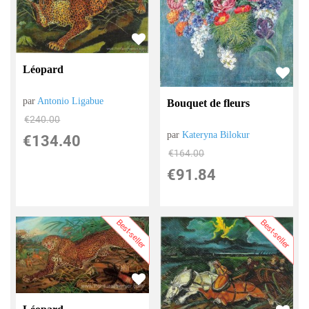
Léopard
par
Antonio Ligabue
Bouquet de fleurs
€
240.00
par
Kateryna Bilokur
€
134.40
€
164.00
€
91.84
Best-seller
Best-seller