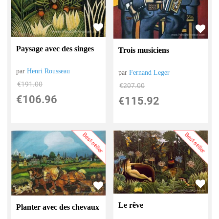
Paysage avec des singes
Trois musiciens
par
Henri Rousseau
par
Fernand Leger
€
191.00
€
207.00
€
106.96
€
115.92
Best-seller
Best-seller
Le rêve
Planter avec des chevaux