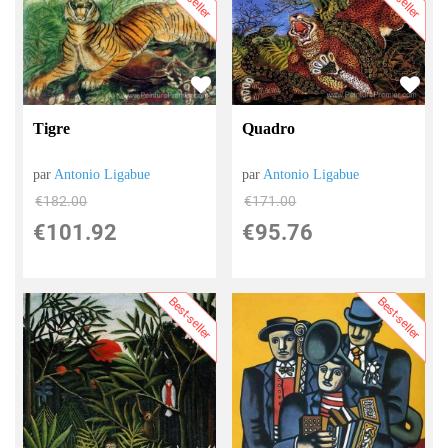
Tigre
Quadro
par
Antonio Ligabue
par
Antonio Ligabue
€
182.00
€
171.00
€
101.92
€
95.76
Best-seller
Best-seller