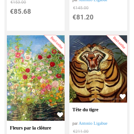
€
153.00
€
145.00
€
85.68
€
81.20
Best-seller
Best-seller
Tête du tigre
par
Antonio Ligabue
Fleurs par la clôture
€
211.00