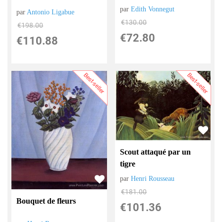
par
Edith Vonnegut
par
Antonio Ligabue
€
130.00
€
198.00
€
72.80
€
110.88
Best-seller
Best-seller
Scout attaqué par un
tigre
par
Henri Rousseau
€
181.00
Bouquet de fleurs
€
101.36