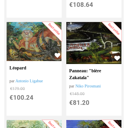
€
108.64
Best-seller
Best-seller
Léopard
Panneau: "bière
Zakatala"
par
Antonio Ligabue
par
Niko Pirosmani
€
179.00
€
145.00
€
100.24
€
81.20
Best-seller
Best-seller