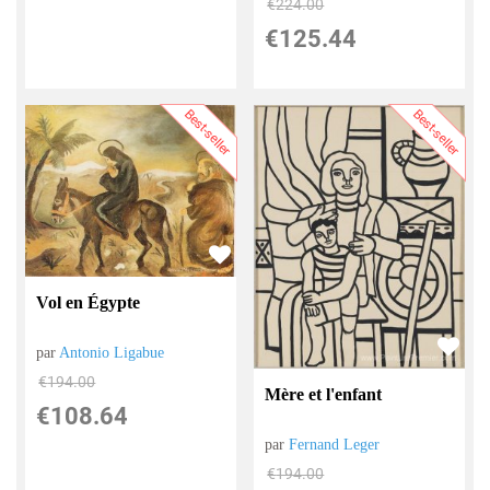
€
224.00
€
125.44
Best-seller
Best-seller
Vol en Égypte
par
Antonio Ligabue
€
194.00
Mère et l'enfant
€
108.64
par
Fernand Leger
€
194.00