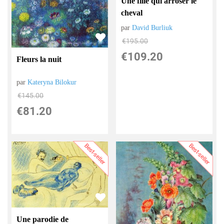
Une fille qui arroser le
cheval
par
David Burliuk
€
195.00
€
109.20
Fleurs la nuit
par
Kateryna Bilokur
€
145.00
€
81.20
Best-seller
Best-seller
Une parodie de