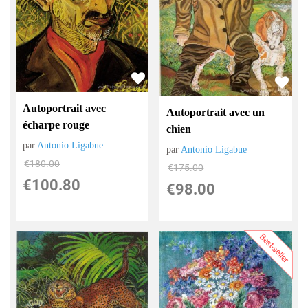
Autoportrait avec
Autoportrait avec un
écharpe rouge
chien
par
Antonio Ligabue
par
Antonio Ligabue
€
180.00
€
175.00
€
100.80
€
98.00
Best-seller