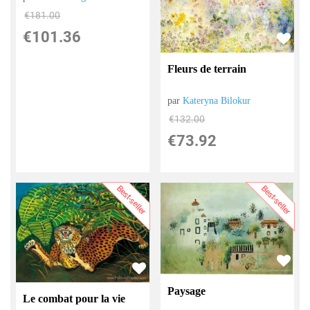
€
181.00
€
101.36
Fleurs de terrain
par
Kateryna Bilokur
€
132.00
€
73.92
Best-seller
Best-seller
Paysage
Le combat pour la vie