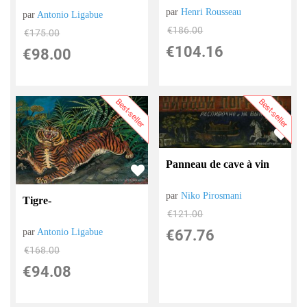
par
Henri Rousseau
par
Antonio Ligabue
€
186.00
€
175.00
€
104.16
€
98.00
Best-seller
Best-seller
Panneau de cave à vin
par
Niko Pirosmani
Tigre-
€
121.00
par
Antonio Ligabue
€
67.76
€
168.00
€
94.08