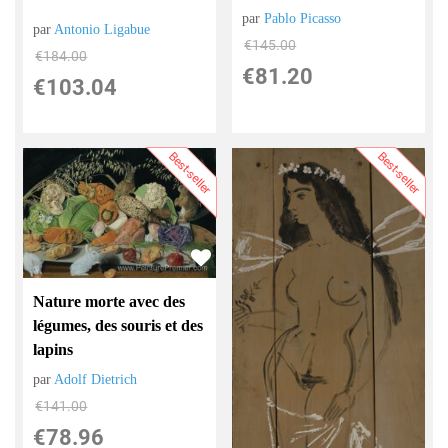
par
Pablo Picasso
par
Antonio Ligabue
€
145.00
€
184.00
€
81.20
€
103.04
Best-seller
Best-seller
Nature morte avec des
légumes, des souris et des
lapins
par
Adolf Dietrich
€
141.00
€
78.96