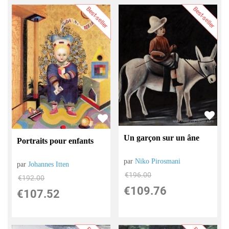
Best-seller
Best-seller
Un garçon sur un âne
Portraits pour enfants
par
Niko Pirosmani
par
Johannes Itten
€
196.00
€
192.00
€
109.76
€
107.52