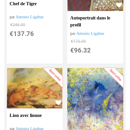
Chef de Tiger
par
Antonio Ligabue
Autoportrait dans le
profil
€
246.00
€
137.76
par
Antonio Ligabue
€
172.00
€
96.32
Best-seller
Best-seller
Lion avec lionne
par
Antonio Ligabue