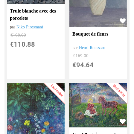
Truie blanche avec des
porcelets
par
Niko Pirosmani
Bouquet de fleurs
€
198.00
€
110.88
par
Henri Rousseau
€
169.00
€
94.64
Best-seller
Best-seller