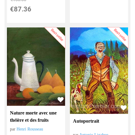
€
87.36
Best-seller
Best-seller
Nature morte avec une
théière et des fruits
Autoportrait
par
Henri Rousseau
par
Antonio Ligabue