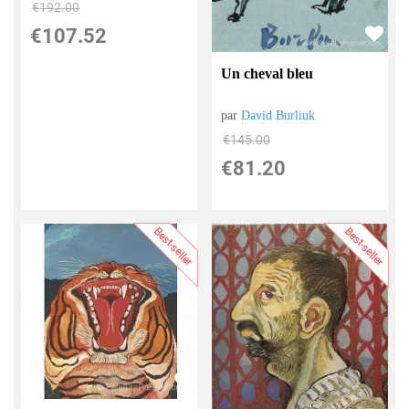
€
192.00
€
107.52
Un cheval bleu
par
David Burliuk
€
145.00
€
81.20
Best-seller
Best-seller