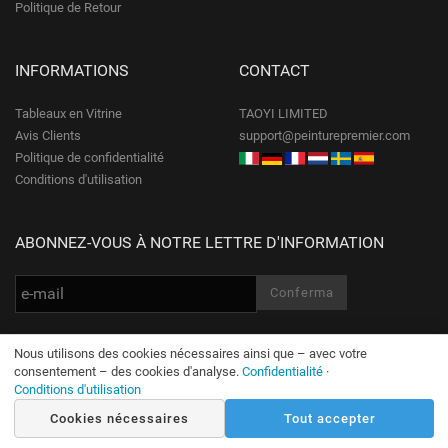
Politique de Retour
INFORMATIONS
CONTACT
Tableaux en Vitrine
TAOYI LIMITED
Avis Clients
support@peinturepremier.com
Politique de confidentialité
Conditions d'utilisation
ABONNEZ-VOUS À NOTRE LETTRE D'INFORMATION
Nous utilisons des cookies nécessaires ainsi que – avec votre
consentement – des cookies d'analyse.
Confidentialité
·
Conditions d'utilisation
© PeinturePremier.com Tous droits réservés
Cookies nécessaires
Tout accepter