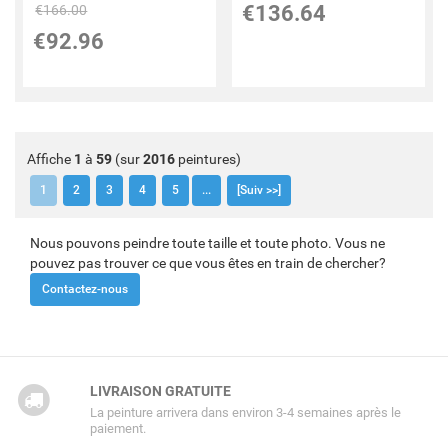
€
136.64
€
166.00
€
92.96
Affiche
1
à
59
(sur
2016
peintures)
1
2
3
4
5
...
[Suiv >>]
Nous pouvons peindre toute taille et toute photo. Vous ne
pouvez pas trouver ce que vous êtes en train de chercher?
Contactez-nous
LIVRAISON GRATUITE
La peinture arrivera dans environ 3-4 semaines après le
paiement.