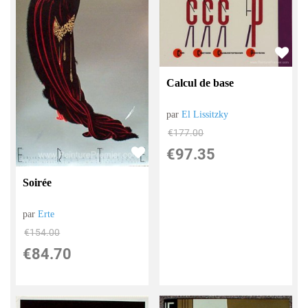
Calcul de base
par
El Lissitzky
€
177.00
€
97.35
Soirée
par
Erte
€
154.00
€
84.70