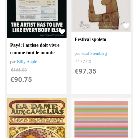
Festival spoleto
Payé: l'artiste doit vivre
comme tout le monde
par
Saul Steinberg
€
177.00
par
Billy Apple
€
165.00
€
97.35
€
90.75