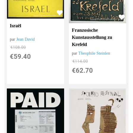
Israël
Franzosische
Kunstausstellung zu
par
Jean David
Krefeld
€
108.00
par
Theophile Steinlen
€
59.40
€
114.00
€
62.70