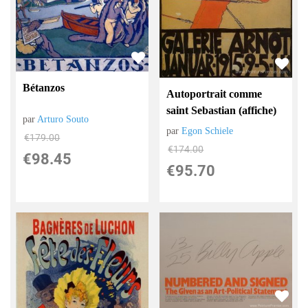
Bétanzos
Autoportrait comme
saint Sebastian (affiche)
par
Arturo Souto
par
Egon Schiele
€
179.00
€
174.00
€
98.45
€
95.70