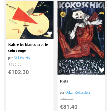
Battre les blancs avec le
coin rouge
par
El Lissitzky
€
186.00
€
102.30
Pieta
par
Oskar Kokoschka
€
148.00
€
81.40