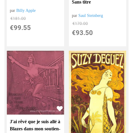
Sans titre
par
Billy Apple
par
Saul Steinberg
€
181.00
€
170.00
€
99.55
€
93.50
J'ai rêvé que je suis allé à
Blazes dans mon soutien-