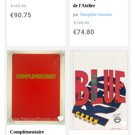
de l'Atelier
€
165.00
€
90.75
par
Theophile Steinlen
€
136.00
€
74.80
Complémentaire