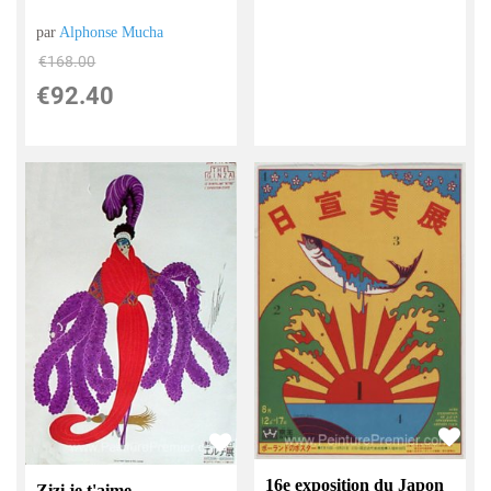
par
Alphonse Mucha
€
168.00
€
92.40
16e exposition du Japon
Zizi je t'aime