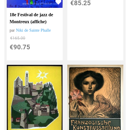
€
85.25
18e Festival de jazz de
Montreux (affiche)
par
Niki de Sainte Phalle
€
165.00
€
90.75