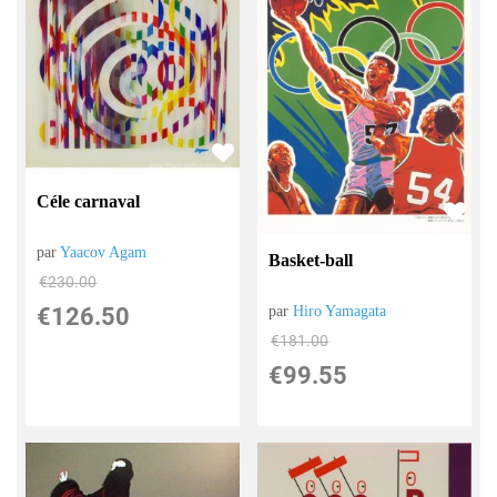
Céle carnaval
par
Yaacov Agam
Basket-ball
€
230.00
€
126.50
par
Hiro Yamagata
€
181.00
€
99.55