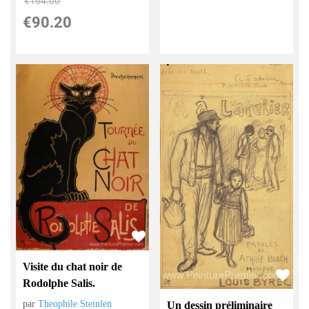
€
164.00
€
90.20
Visite du chat noir de
Rodolphe Salis.
par
Theophile Steinlen
Un dessin préliminaire