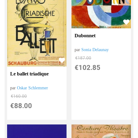
Dubonnet
par
Sonia Delaunay
€
187.00
€
102.85
Le ballet triadique
par
Oskar Schlemmer
€
160.00
€
88.00