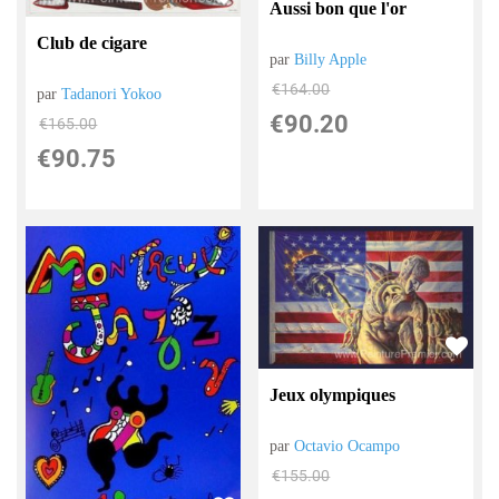
Aussi bon que l'or
Club de cigare
par
Billy Apple
€
164.00
par
Tadanori Yokoo
€
90.20
€
165.00
€
90.75
Jeux olympiques
par
Octavio Ocampo
€
155.00