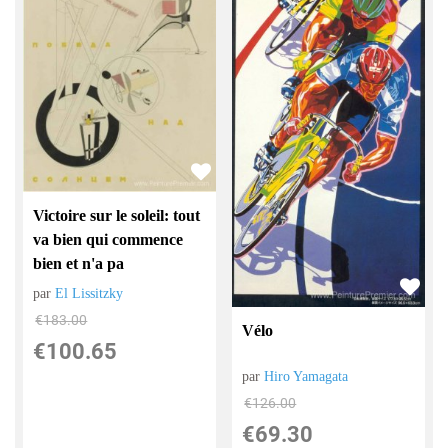
Victoire sur le soleil: tout
va bien qui commence
bien et n'a pa
par
El Lissitzky
€
183.00
Vélo
€
100.65
par
Hiro Yamagata
€
126.00
€
69.30