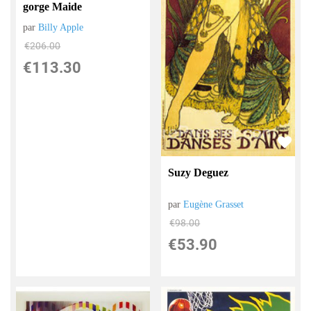
gorge Maide
par
Billy Apple
€
206.00
€
113.30
Suzy Deguez
par
Eugène Grasset
€
98.00
€
53.90