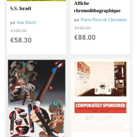
Affiche
S.S. Israël
chromolithographique
par
Pierre Puvis de Chavannes
par
Jean David
€
160.00
€
106.00
€
88.00
€
58.30