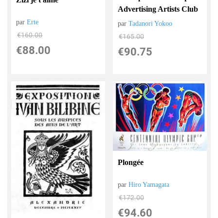
Advertising Artists Club
par
Erte
par
Tadanori Yokoo
€
160.00
€
165.00
€
88.00
€
90.75
Plongée
par
Hiro Yamagata
€
172.00
€
94.60