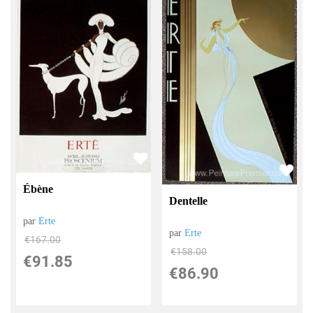
Ébène
Dentelle
par
Erte
par
Erte
€
167.00
€
158.00
€
91.85
€
86.90