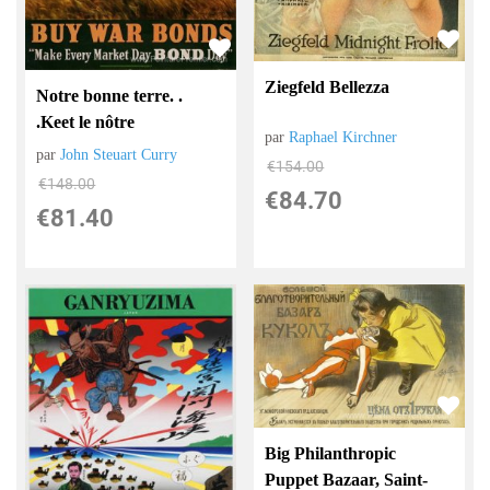
Ziegfeld Bellezza
Notre bonne terre. .
.Keet le nôtre
par
Raphael Kirchner
par
John Steuart Curry
€
154.00
€
148.00
€
84.70
€
81.40
Big Philanthropic
Puppet Bazaar, Saint-