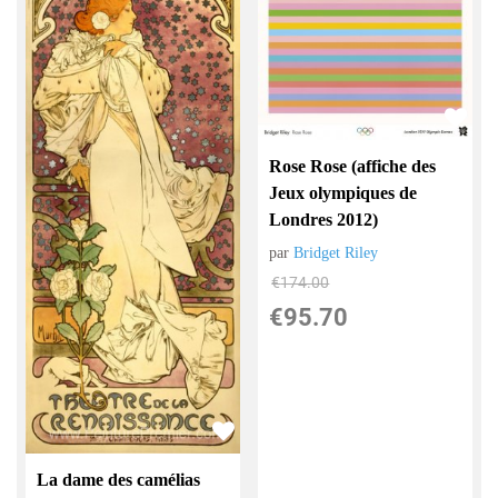
Rose Rose (affiche des
Jeux olympiques de
Londres 2012)
par
Bridget Riley
€
174.00
€
95.70
La dame des camélias