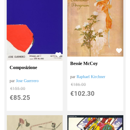
Bessie McCoy
Composizione
par
Raphael Kirchner
par
Jose Guerrero
€
186.00
€
155.00
€
102.30
€
85.25