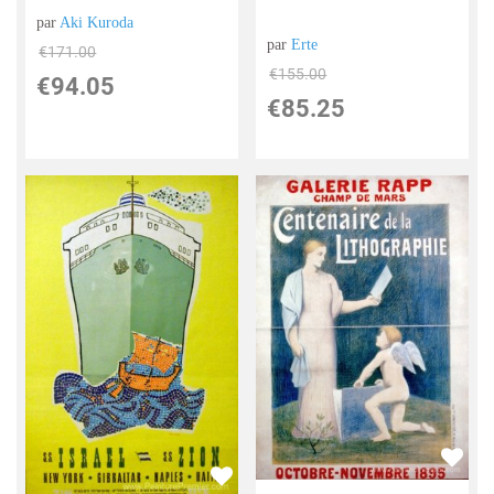
par
Aki Kuroda
par
Erte
€
171.00
€
155.00
€
94.05
€
85.25