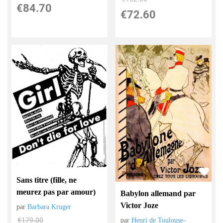
€
84.70
€
72.60
Sans titre (fille, ne
meurez pas par amour)
Babylon allemand par
Victor Joze
par
Barbara Kruger
€
179.00
par
Henri de Toulouse-