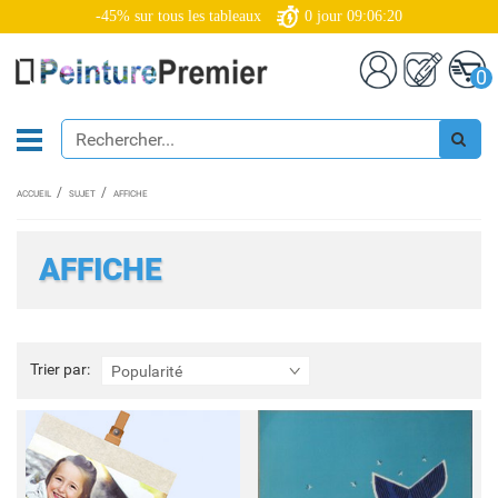
-45% sur tous les tableaux
0
jour
09:06:17
0
ACCUEIL
SUJET
AFFICHE
AFFICHE
Trier
Trier par:
Popularité
par: