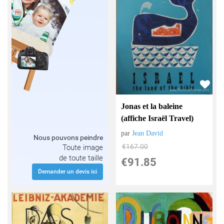
Jonas et la baleine
(affiche Israël Travel)
par
Jean David
Nous pouvons peindre
€
167.00
Toute image
de toute taille
€
91.85
Demander un devis ici