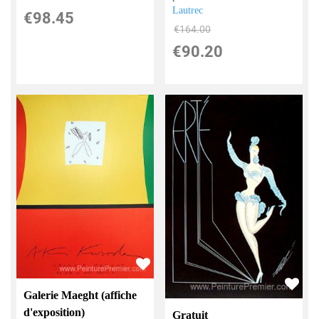
Lautrec
€
98.45
€
164.00
€
90.20
Galerie Maeght (affiche
d'exposition)
Gratuit