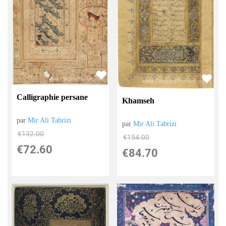
Calligraphie persane
Khamseh
par
Mir Ali Tabrizi
par
Mir Ali Tabrizi
€
132.00
€
154.00
€
72.60
€
84.70