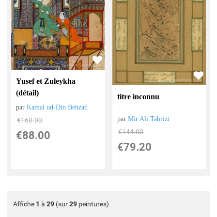
Yusef et Zuleykha
(détail)
titre inconnu
par
Kamal ud-Din Behzad
par
Mir Ali Tabrizi
€
160.00
€
144.00
€
88.00
€
79.20
Affiche
1
à
29
(sur
29
peintures)