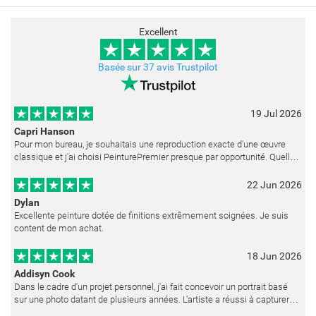
Excellent
Basée sur 37 avis Trustpilot
19 Jul 2026
Capri Hanson
Pour mon bureau, je souhaitais une reproduction exacte d'une œuvre
classique et j'ai choisi PeinturePremier presque par opportunité. Quelle
merveilleuse surprise ! La peinture est réalisée avec un soin ex
22 Jun 2026
Dylan
Excellente peinture dotée de finitions extrêmement soignées. Je suis
content de mon achat.
18 Jun 2026
Addisyn Cook
Dans le cadre d'un projet personnel, j'ai fait concevoir un portrait basé
sur une photo datant de plusieurs années. L'artiste a réussi à capturer
les expressions avec une grande précision et délicatess