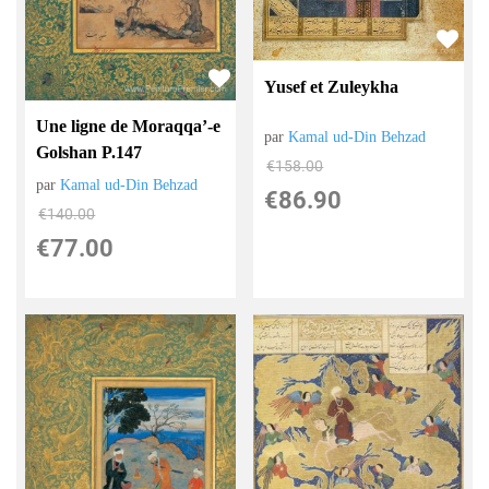
Yusef et Zuleykha
Une ligne de Moraqqa’-e
par
Kamal ud-Din Behzad
Golshan P.147
€
158.00
par
Kamal ud-Din Behzad
€
86.90
€
140.00
€
77.00