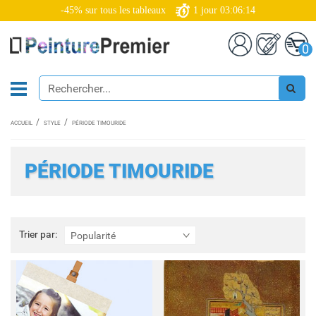
-45% sur tous les tableaux
1
jour
03:06:12
0
ACCUEIL
STYLE
PÉRIODE TIMOURIDE
PÉRIODE TIMOURIDE
Trier
Trier par:
Popularité
par: