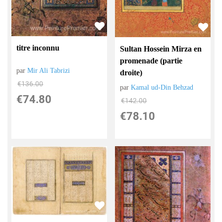
titre inconnu
Sultan Hossein Mirza en
promenade (partie
par
Mir Ali Tabrizi
droite)
€
136.00
par
Kamal ud-Din Behzad
€
74.80
€
142.00
€
78.10