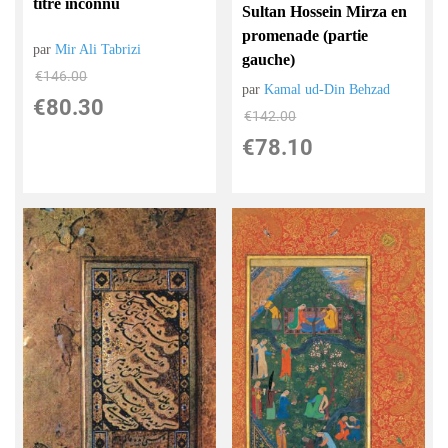
titre inconnu
Sultan Hossein Mirza en
promenade (partie
par
Mir Ali Tabrizi
gauche)
€
146.00
par
Kamal ud-Din Behzad
€
80.30
€
142.00
€
78.10