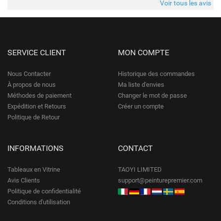
Voir tous les avis
SERVICE CLIENT
MON COMPTE
Nous Contacter
Historique des commandes
À propos de nous
Ma liste d'envies
Méthodes de paiement
Changer le mot de passe
Expédition et Retours
Créer un compte
Politique de Retour
INFORMATIONS
CONTACT
Tableaux en Vitrine
TAOYI LIMITED
Avis Clients
support@peinturepremier.com
Politique de confidentialité
Conditions d'utilisation