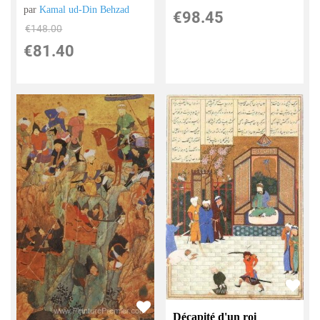
par
Kamal ud-Din Behzad
€
98.45
€
148.00
€
81.40
Décapité d'un roi