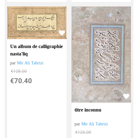
Un album de calligraphie
nasta'liq
par
Mir Ali Tabrizi
€
128.00
€
70.40
titre inconnu
par
Mir Ali Tabrizi
€
126.00