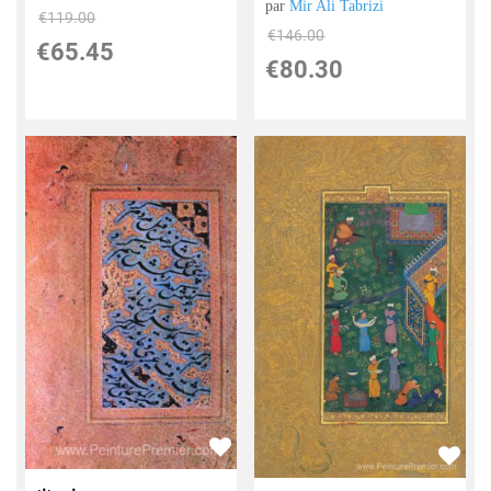
par
Mir Ali Tabrizi
€
119.00
€
146.00
€
65.45
€
80.30