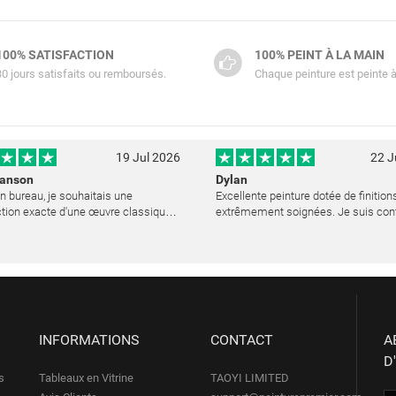
100% SATISFACTION
100% PEINT À LA MAIN
30 jours satisfaits ou remboursés.
Chaque peinture est peinte à
19 Jul 2026
22 J
Hanson
Dylan
 bureau, je souhaitais une
Excellente peinture dotée de finition
tion exacte d'une œuvre classique
extrêmement soignées. Je suis con
choisi PeinturePremier presque par
mon achat.
ité. Quelle merveilleuse surprise !
ure est réalisée avec un soin ex
INFORMATIONS
CONTACT
A
D
s
Tableaux en Vitrine
TAOYI LIMITED