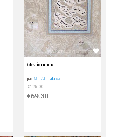
titre inconnu
par
Mir Ali Tabrizi
€
126.00
€
69.30