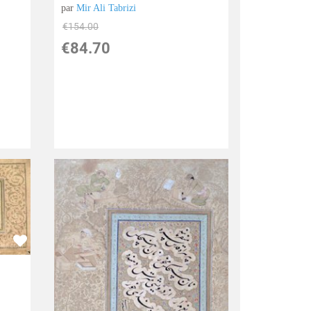
par
Mir Ali Tabrizi
€
154.00
€
84.70