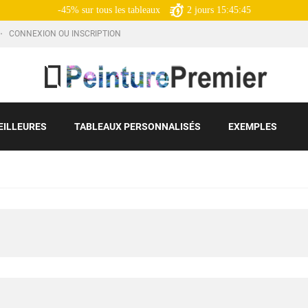
-45% sur tous les tableaux
2
jours
15:45:43
CONNEXION OU INSCRIPTION
EILLEURES
TABLEAUX PERSONNALISÉS
EXEMPLES