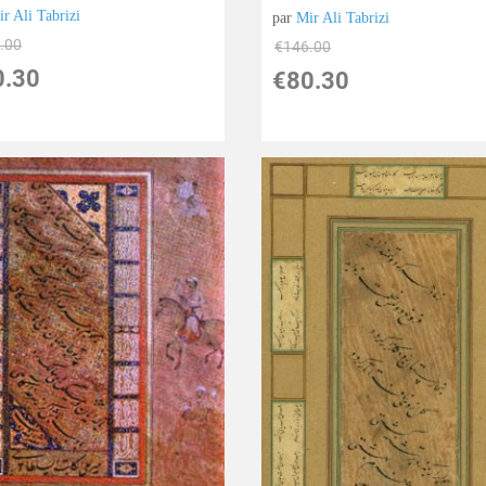
r Ali Tabrizi
par
Mir Ali Tabrizi
.00
€
146.00
0.30
€
80.30