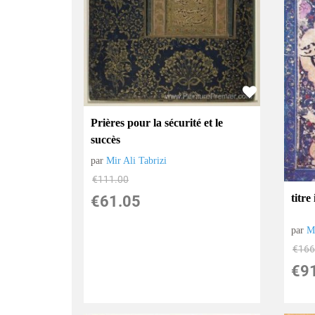
Prières pour la sécurité et le
succès
par
Mir Ali Tabrizi
€
111.00
titre
€
61.05
par
Mi
€
166
€
9