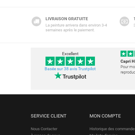
LIVRAISON GRATUITE
La peinture arrivera dans environ 3-4
semaines après le paiement.
Excellent
Capri 
Pour mon
Basée sur 38 avis Trustpilot
reproduc
et j'ai 
opportun
La peint
SERVICE CLIENT
MON COMPTE
Nous Contacter
Historique des commande