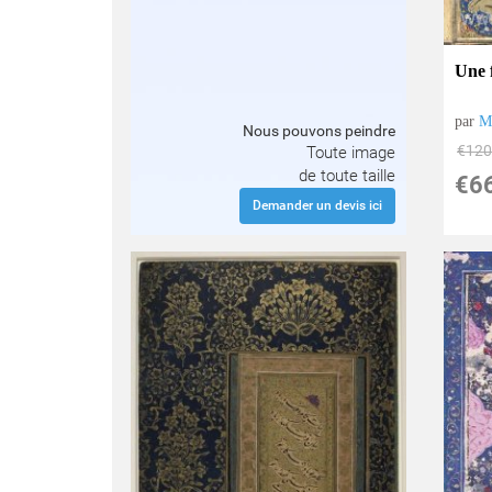
Une f
par
Mi
Nous pouvons peindre
€
120
Toute image
de toute taille
€
6
Demander un devis ici