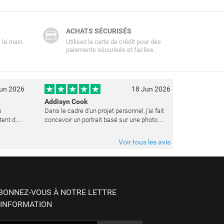
ACHATS SÉCURISÉS
 la main.
Utilisez la carte de crédit pour des
paiements sécurisés et faciles.
un 2026
18 Jun 2026
Addisyn Cook
s
Dans le cadre d'un projet personnel, j'ai fait
tent de
concevoir un portrait basé sur une photo
datant de plusieurs années. L'artiste a réussi
à capturer les expressions avec une grande
Voir tous les avis
précision et délicatess
BONNEZ-VOUS À NOTRE LETTRE
'INFORMATION