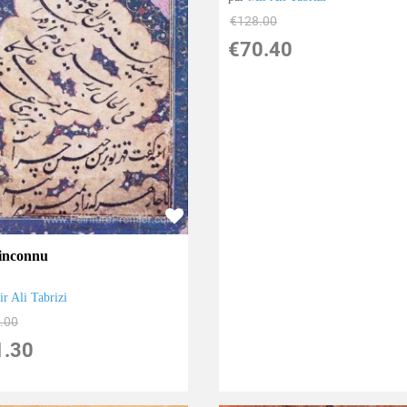
€
128.00
€
70.40
 inconnu
r Ali Tabrizi
.00
1.30