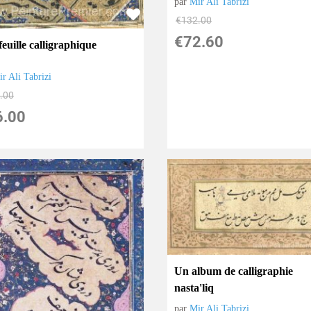
par
Mir Ali Tabrizi
€
132.00
€
72.60
euille calligraphique
r Ali Tabrizi
.00
6.00
Un album de calligraphie
nasta'liq
par
Mir Ali Tabrizi