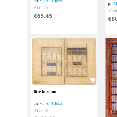
par
Mir Ali Tabrizi
par
Mi
€
119.00
€
146
€
65.45
€
8
titre inconnu
par
Mir Ali Tabrizi
€
198.00