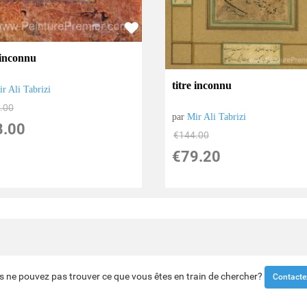
 inconnu
titre inconnu
r Ali Tabrizi
.00
par
Mir Ali Tabrizi
8.00
€
144.00
€
79.20
s ne pouvez pas trouver ce que vous êtes en train de chercher?
Contacte