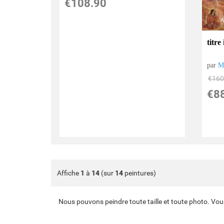
€
108.90
titre
par
Mi
€
160
€
8
Affiche
1
à
14
(sur
14
peintures)
Nous pouvons peindre toute taille et toute photo. Vou