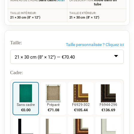
Sans cadre
Roulé dans un
Détail
NUMÉRO DE CADRE:
LA DESCRIPTION:
tube
TAILLE INTÉRIEUR:
TAILLE EXTÉRIEUR:
21 × 30 cm (8" × 12")
21 × 30 cm (8" × 12")
Taille:
Taille personnalisée ?
Cliquez ici
21 × 30 cm (8" × 12") — €
70.40
Cadre:
Sans cadre
Préparé
F6929-302
F6944-296
€
0.00
€
71.08
€
105.44
€
136.69