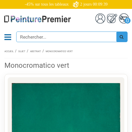
-45% sur tous les tableaux
2
jours
00:09:38
0
ACCUEIL
SUJET
ABSTRAIT
MONOCROMATICO VERT
Monocromatico vert