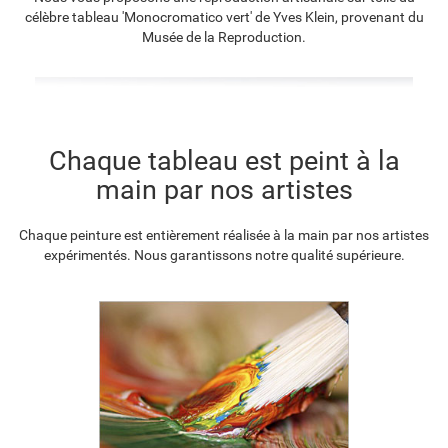
célèbre tableau 'Monocromatico vert' de Yves Klein, provenant du
F8645-296
F4613-236
F5130-204
F6035-220
Musée de la Reproduction.
€
105.04
€
81.58
€
117.62
€
105.88
F2833-204
Chaque tableau est peint à la
€
96.85
main par nos artistes
Chaque peinture est entièrement réalisée à la main par nos artistes
expérimentés. Nous garantissons notre qualité supérieure.