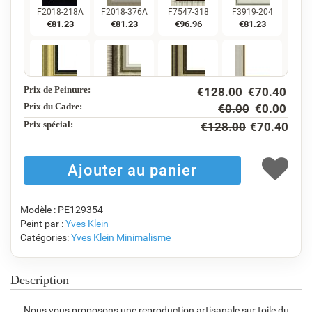
F2018-218A
F2018-376A
F7547-318
F3919-204
€
81.23
€
81.23
€
96.96
€
81.23
Prix de Peinture:
€
128.00
€
70.40
F5130-234
F7547-220
F5429-258
F3013-236
€
117.16
€
96.96
€
117.16
€
86.29
Prix du Cadre:
€
0.00
€
0.00
Prix ​​spécial:
€
128.00
€
70.40
F1823-204
F8645-298
F6537-236
F7034-298
€
91.39
€
152.31
€
80.80
€
113.26
Modèle : PE129354
Peint par :
Yves Klein
Catégories:
Yves Klein
Minimalisme
F7034-296
F6731-224
F6731-226
F4827-234
€
113.26
€
113.26
€
113.26
€
107.38
Description
Nous vous proposons une reproduction artisanale sur toile du