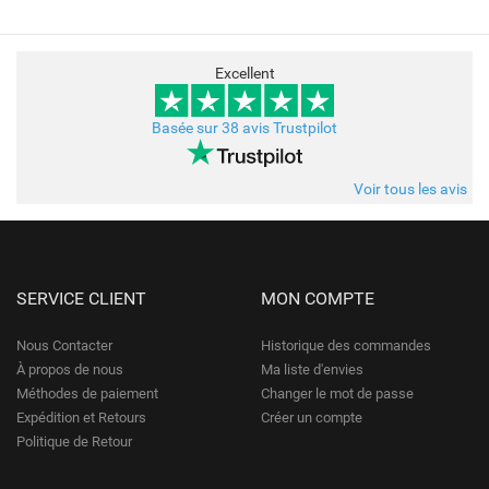
Excellent
Basée sur 38 avis Trustpilot
Voir tous les avis
SERVICE CLIENT
MON COMPTE
Nous Contacter
Historique des commandes
À propos de nous
Ma liste d'envies
Méthodes de paiement
Changer le mot de passe
Expédition et Retours
Créer un compte
Politique de Retour