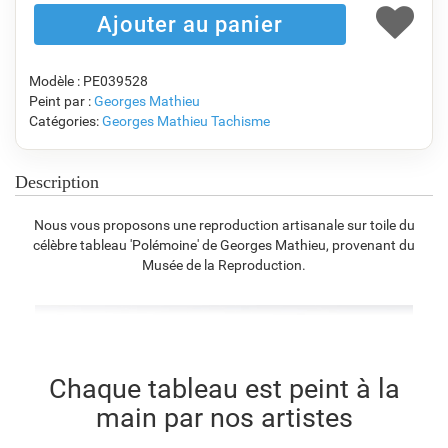
F1823-204
F8645-298
F6537-236
F7034-298
€
89.97
€
149.96
€
79.55
€
111.51
Modèle : PE039528
Peint par :
Georges Mathieu
Catégories:
Georges Mathieu
Tachisme
F7034-296
F6731-224
F6731-226
F4827-234
€
111.51
€
111.51
€
111.51
€
105.72
Description
Nous vous proposons une reproduction artisanale sur toile du
célèbre tableau 'Polémoine' de Georges Mathieu, provenant du
F8645-296
F4613-236
F5130-204
F6035-220
Musée de la Reproduction.
€
103.42
€
80.32
€
115.80
€
104.24
F2833-204
Chaque tableau est peint à la
€
95.36
main par nos artistes