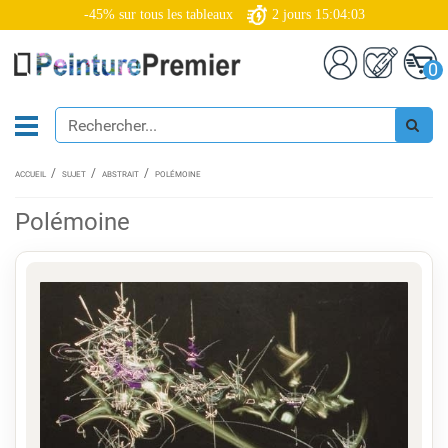
-45% sur tous les tableaux
2
jours
15:04:03
0
ACCUEIL
SUJET
ABSTRAIT
POLÉMOINE
Polémoine