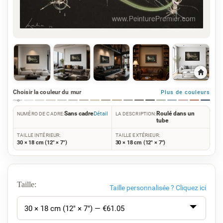
Choisir la couleur du mur
Plus de couleurs
Sans cadre
Roulé dans un
Détail
NUMÉRO DE CADRE:
LA DESCRIPTION:
tube
TAILLE INTÉRIEUR:
TAILLE EXTÉRIEUR:
30 × 18 cm (12" × 7")
30 × 18 cm (12" × 7")
Taille:
Taille personnalisée ?
Cliquez ici
30 × 18 cm (12" × 7") — €
61.05