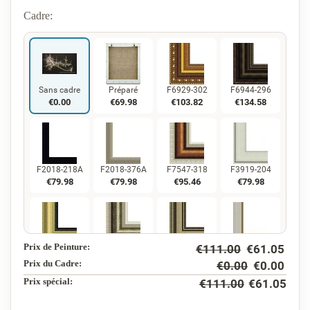
Cadre:
Sans cadre
Préparé
F6929-302
F6944-296
€
0.00
€
69.98
€
103.82
€
134.58
F2018-218A
F2018-376A
F7547-318
F3919-204
€
79.98
€
79.98
€
95.46
€
79.98
Prix de Peinture:
€
111.00
€
61.05
F5130-234
F7547-220
F5429-258
F3013-236
€
115.35
€
95.46
€
115.35
€
84.96
Prix du Cadre:
€
0.00
€
0.00
Prix ​​spécial:
€
111.00
€
61.05