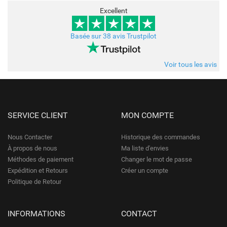
Excellent
Basée sur 38 avis Trustpilot
Voir tous les avis
SERVICE CLIENT
MON COMPTE
Nous Contacter
Historique des commandes
À propos de nous
Ma liste d'envies
Méthodes de paiement
Changer le mot de passe
Expédition et Retours
Créer un compte
Politique de Retour
INFORMATIONS
CONTACT