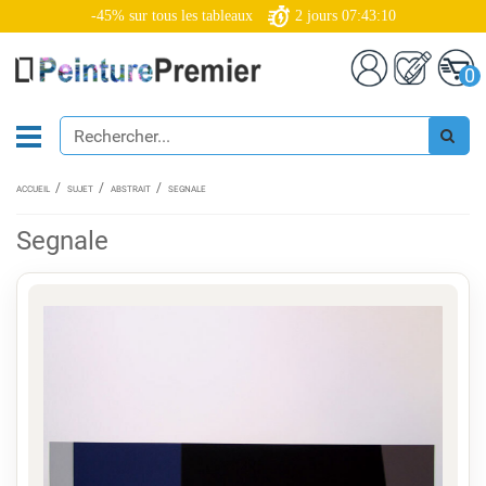
-45% sur tous les tableaux
2
jours
07:43:09
0
ACCUEIL
SUJET
ABSTRAIT
SEGNALE
Segnale