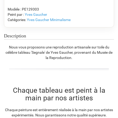
Modèle : PE129303
Peint par :
Yves Gaucher
Catégories:
Yves Gaucher
Minimalisme
F7034-296
F6731-224
F6731-226
F4827-234
€
112.68
€
112.68
€
112.68
€
106.84
Description
Nous vous proposons une reproduction artisanale sur toile du
célèbre tableau 'Segnale' de Yves Gaucher, provenant du Musée de
F8645-296
F4613-236
F5130-204
F6035-220
la Reproduction.
€
104.50
€
81.17
€
117.02
€
105.34
F2833-204
Chaque tableau est peint à la
€
96.36
main par nos artistes
Chaque peinture est entièrement réalisée à la main par nos artistes
expérimentés. Nous garantissons notre qualité supérieure.