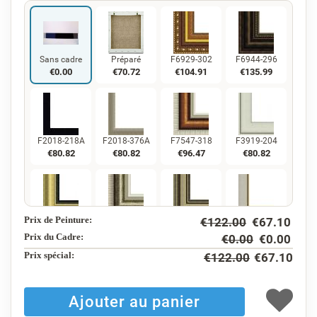
Sans cadre
Préparé
F6929-302
F6944-296
€
0.00
€
70.72
€
104.91
€
135.99
F2018-218A
F2018-376A
F7547-318
F3919-204
€
80.82
€
80.82
€
96.47
€
80.82
Prix de Peinture:
€
122.00
€
67.10
F5130-234
F7547-220
F5429-258
F3013-236
€
116.56
€
96.47
€
116.56
€
85.85
Prix du Cadre:
€
0.00
€
0.00
Prix ​​spécial:
€
122.00
€
67.10
F1823-204
F8645-298
F6537-236
F7034-298
€
90.92
€
151.53
€
80.39
€
112.68