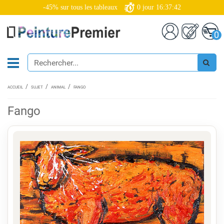
-45% sur tous les tableaux
0
jour
16:37:41
0
ACCUEIL
SUJET
ANIMAL
FANGO
Fango