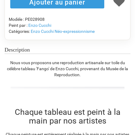
F1823-204
F8645-298
F6537-236
F7034-298
€
92.30
€
153.84
€
81.61
€
114.39
Modèle : PE028908
Peint par :
Enzo Cucchi
Catégories:
Enzo Cucchi
Néo-expressionnisme
F7034-296
F6731-224
F6731-226
F4827-234
€
114.39
€
114.39
€
114.39
€
108.46
Description
Nous vous proposons une reproduction artisanale sur toile du
célèbre tableau 'Fango' de Enzo Cucchi, provenant du Musée de la
F8645-296
F4613-236
F5130-204
F6035-220
Reproduction.
€
106.10
€
82.40
€
118.80
€
106.94
F2833-204
Chaque tableau est peint à la
€
97.83
main par nos artistes
Chaque peinture est entièrement réalisée à la main par nos artistes