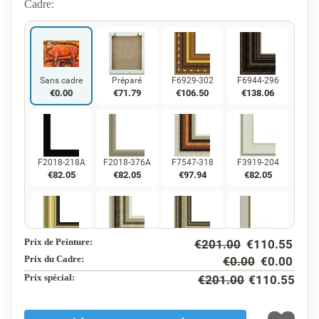
Cadre:
Sans cadre
Préparé
F6929-302
F6944-296
€
0.00
€
71.79
€
106.50
€
138.06
F2018-218A
F2018-376A
F7547-318
F3919-204
€
82.05
€
82.05
€
97.94
€
82.05
Prix de Peinture:
€
201.00
€
110.55
F5130-234
F7547-220
F5429-258
F3013-236
€
118.34
€
97.94
€
118.34
€
87.16
Prix du Cadre:
€
0.00
€
0.00
Prix ​​spécial:
€
201.00
€
110.55