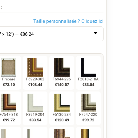
 :
Taille personnalisée ?
Cliquez ici
" × 12") — €
86.24
Préparé
F6929-302
F6944-296
F2018-218A
€
73.10
€
108.44
€
140.57
€
83.54
F7547-318
F3919-204
F5130-234
F7547-220
€
99.72
€
83.54
€
120.49
€
99.72