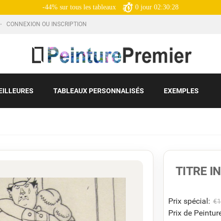
-44% sur tous les tableaux
0
jour
02:30:27
CONNEXION OU INSCRIPTION
EILLEURES
TABLEAUX PERSONNALISÉS
EXEMPLES
TITRE 
Prix ​​spécial:
€
1
Prix de Peinture