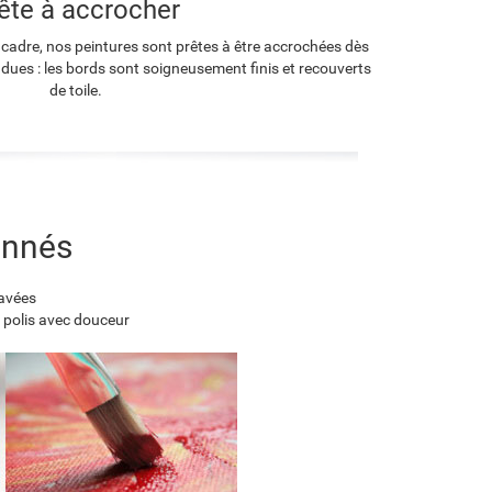
ête à accrocher
 cadre, nos peintures sont prêtes à être accrochées dès
endues : les bords sont soigneusement finis et recouverts
de toile.
onnés
lavées
 polis avec douceur