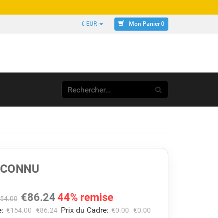
Mon Panier 0
€ EUR
INCONNU
€
86.24
44% remise
54.00
:
Prix du Cadre:
€
154.00
€
86.24
€
0.00
€
0.00