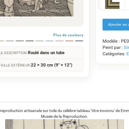
F5429-258
€
120.49
Plus de couleurs
Modèle : PE
F7034-298
Peint par :
Em
€
116.47
Roulé dans un tube
LA DESCRIPTION:
Catégories:
E
22 × 30 cm (9" × 12")
TAILLE EXTÉRIEUR:
F8645-296
€
108.03
production artisanale sur toile du célèbre tableau 'titre inconnu' de E
Musée de la Reproduction.