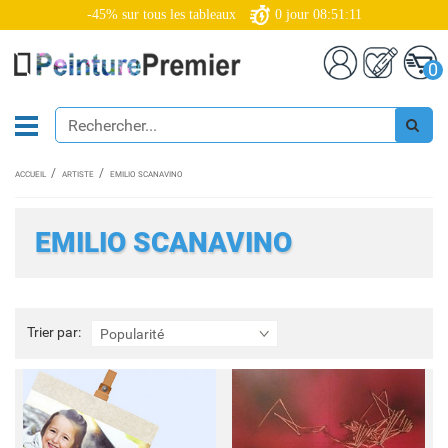
-45% sur tous les tableaux
0
jour
08:51:10
0
ACCUEIL
ARTISTE
EMILIO SCANAVINO
EMILIO SCANAVINO
Trier
Trier par:
Popularité
par: