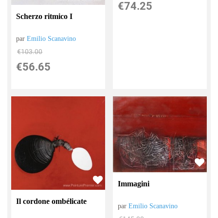
€
74.25
Scherzo ritmico I
par
Emilio Scanavino
€
103.00
€
56.65
Immagini
Il cordone ombélicate
par
Emilio Scanavino