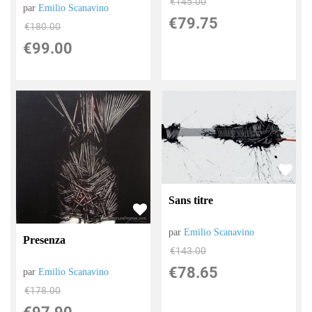
€
145.00
par
Emilio Scanavino
€
79.75
€
180.00
€
99.00
Sans titre
par
Emilio Scanavino
Presenza
€
143.00
€
78.65
par
Emilio Scanavino
€
178.00