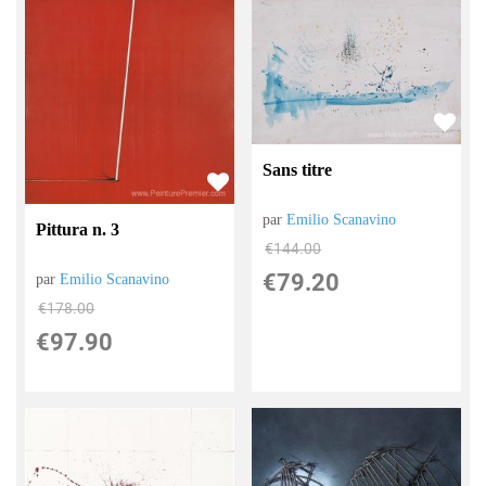
Sans titre
par
Emilio Scanavino
Pittura n. 3
€
144.00
€
79.20
par
Emilio Scanavino
€
178.00
€
97.90