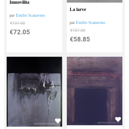
Imnovilita
La larve
par
Emilio Scanavino
par
Emilio Scanavino
€
131.00
€
107.00
€
72.05
€
58.85