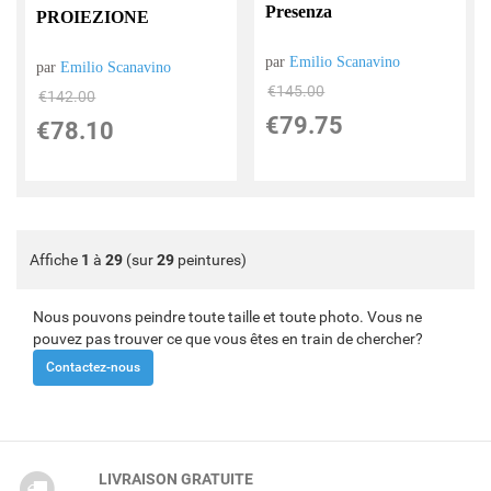
Presenza
PROIEZIONE
par
Emilio Scanavino
par
Emilio Scanavino
€
145.00
€
142.00
€
79.75
€
78.10
Affiche
1
à
29
(sur
29
peintures)
Nous pouvons peindre toute taille et toute photo. Vous ne
pouvez pas trouver ce que vous êtes en train de chercher?
Contactez-nous
LIVRAISON GRATUITE