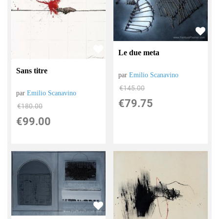
Le due meta
Sans titre
par
Emilio Scanavino
€
145.00
par
Emilio Scanavino
€
79.75
€
180.00
€
99.00