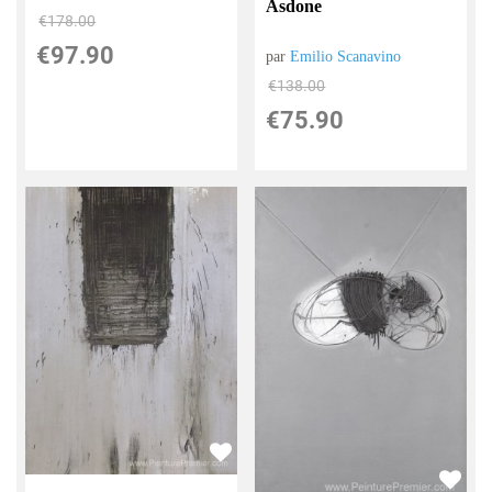
Asdone
€
178.00
€
97.90
par
Emilio Scanavino
€
138.00
€
75.90