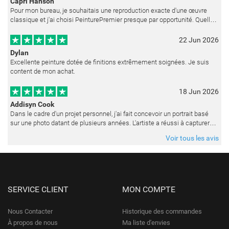
Capri Hanson
Pour mon bureau, je souhaitais une reproduction exacte d'une œuvre
classique et j'ai choisi PeinturePremier presque par opportunité. Quelle
merveilleuse surprise ! La peinture est réalisée avec un soin ex
22 Jun 2026
Dylan
Excellente peinture dotée de finitions extrêmement soignées. Je suis
content de mon achat.
18 Jun 2026
Addisyn Cook
Dans le cadre d'un projet personnel, j'ai fait concevoir un portrait basé
sur une photo datant de plusieurs années. L'artiste a réussi à capturer
les expressions avec une grande précision et délicatess
Voir tous les avis
SERVICE CLIENT
MON COMPTE
Nous Contacter
Historique des commandes
À propos de nous
Ma liste d'envies