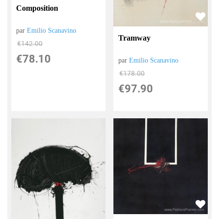
Composition
par
Emilio Scanavino
Tramway
€
142.00
€
78.10
par
Emilio Scanavino
€
178.00
€
97.90