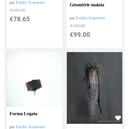
par
Emilio Scanavino
Géométrie malata
€
143.00
€
78.65
par
Emilio Scanavino
€
180.00
€
99.00
Forma Legata
par
Emilio Scanavino