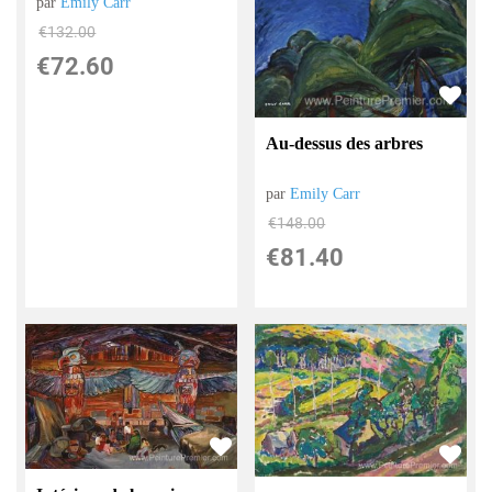
par
Emily Carr
€
132.00
€
72.60
Au-dessus des arbres
par
Emily Carr
€
148.00
€
81.40