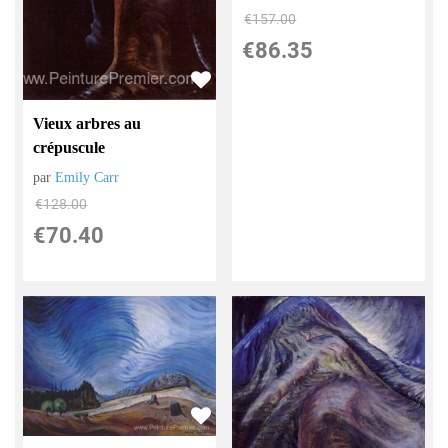
€
157.00
€
86.35
Vieux arbres au
crépuscule
par
Emily Carr
€
128.00
€
70.40