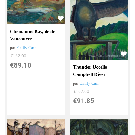
Chemainus Bay, île de
Vancouver
par
Emily Carr
€
162.00
€
89.10
Thunder Uccello,
Campbell River
par
Emily Carr
€
167.00
€
91.85