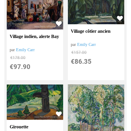
Village côtier ancien
Village indien, alerte Bay
par
Emily Carr
par
Emily Carr
€
157.00
€
178.00
€
86.35
€
97.90
Girouette