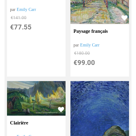
par
Emily Carr
€
141.00
€
77.55
Paysage français
par
Emily Carr
€
180.00
€
99.00
Clairière