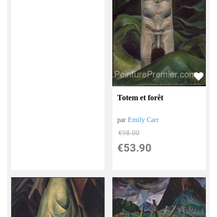
Totem et forêt
par
Emily Carr
€
98.00
€
53.90