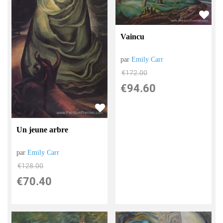
Vaincu
par
Emily Carr
€
172.00
€
94.60
Un jeune arbre
par
Emily Carr
€
128.00
€
70.40