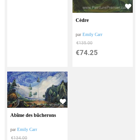
Cèdre
par
Emily Carr
€
135.00
€
74.25
Abîme des bûcherons
par
Emily Carr
€
134.00