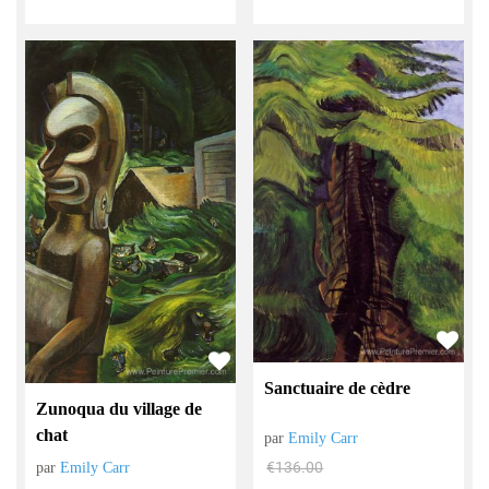
Sanctuaire de cèdre
Zunoqua du village de
chat
par
Emily Carr
€
136.00
par
Emily Carr