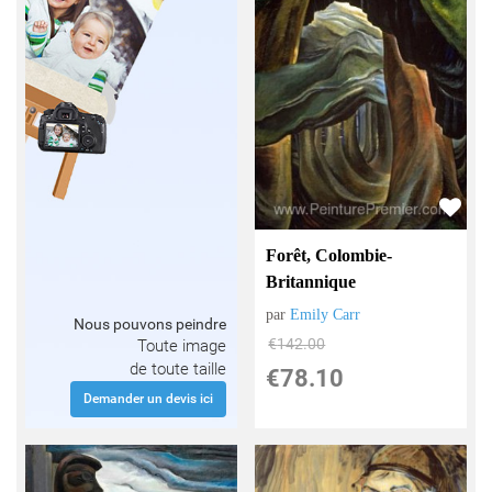
Forêt, Colombie-
Britannique
par
Emily Carr
Nous pouvons peindre
€
142.00
Toute image
de toute taille
€
78.10
Demander un devis ici