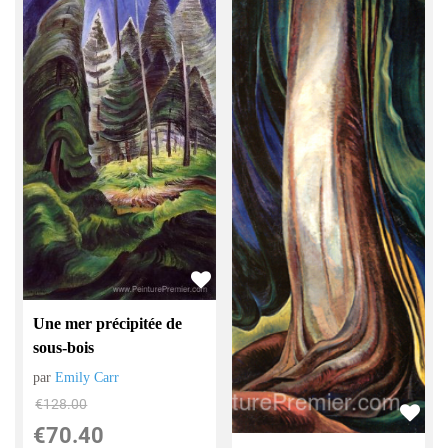
Une mer précipitée de
sous-bois
par
Emily Carr
€
128.00
€
70.40