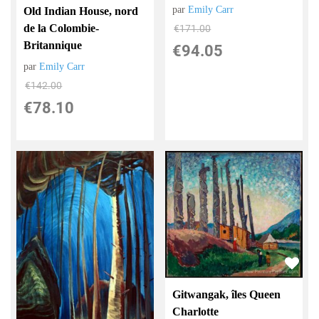
par
Emily Carr
Old Indian House, nord
de la Colombie-
€
171.00
Britannique
€
94.05
par
Emily Carr
€
142.00
€
78.10
Gitwangak, îles Queen
Charlotte