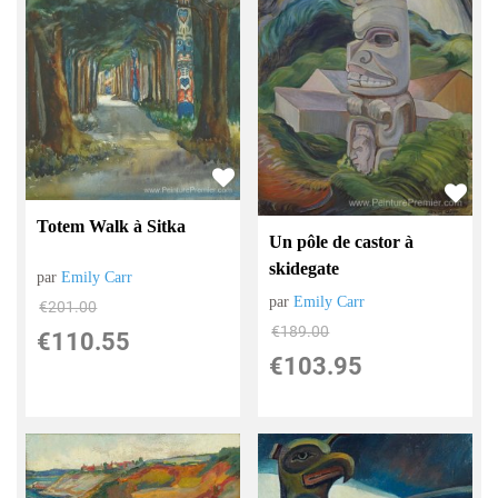
Totem Walk à Sitka
Un pôle de castor à
skidegate
par
Emily Carr
par
Emily Carr
€
201.00
€
189.00
€
110.55
€
103.95