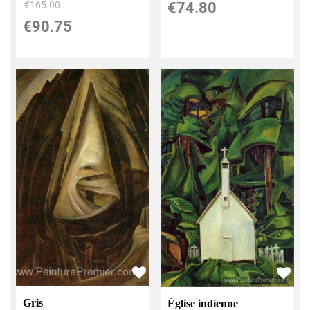
€
74.80
€
165.00
€
90.75
Gris
Église indienne