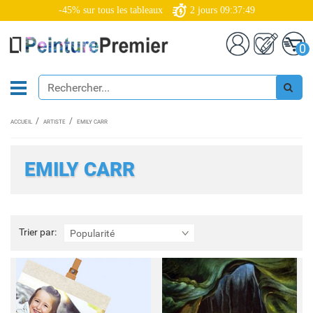
-45% sur tous les tableaux
2
jours
09:37:47
0
ACCUEIL
ARTISTE
EMILY CARR
EMILY CARR
Trier
Trier par:
Popularité
par: