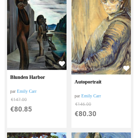
Blunden Harbor
Autoportrait
par
Emily Carr
par
Emily Carr
€
147.00
€
146.00
€
80.85
€
80.30