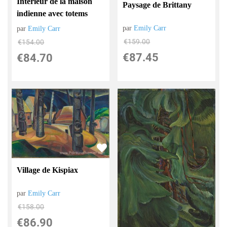
Intérieur de la maison
Paysage de Brittany
indienne avec totems
par
Emily Carr
par
Emily Carr
€
159.00
€
154.00
€
87.45
€
84.70
Village de Kispiax
par
Emily Carr
€
158.00
€
86.90