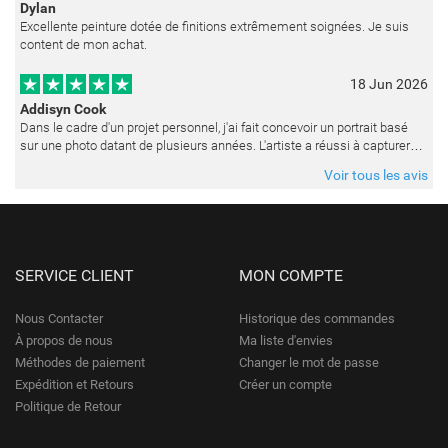
Dylan
Excellente peinture dotée de finitions extrêmement soignées. Je suis
content de mon achat.
18 Jun 2026
Addisyn Cook
Dans le cadre d'un projet personnel, j'ai fait concevoir un portrait basé
sur une photo datant de plusieurs années. L'artiste a réussi à capturer
les expressions avec une grande précision et délicatess
Voir tous les avis
SERVICE CLIENT
MON COMPTE
Nous Contacter
Historique des commandes
À propos de nous
Ma liste d'envies
Méthodes de paiement
Changer le mot de passe
Expédition et Retours
Créer un compte
Politique de Retour