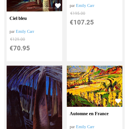
par
Emily Carr
€
195.00
Ciel bleu
€
107.25
par
Emily Carr
€
129.00
€
70.95
Automne en France
par
Emily Carr