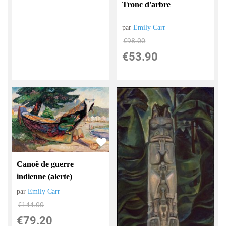
Tronc d'arbre
par
Emily Carr
€
98.00
€
53.90
Canoë de guerre
indienne (alerte)
par
Emily Carr
€
144.00
€
79.20