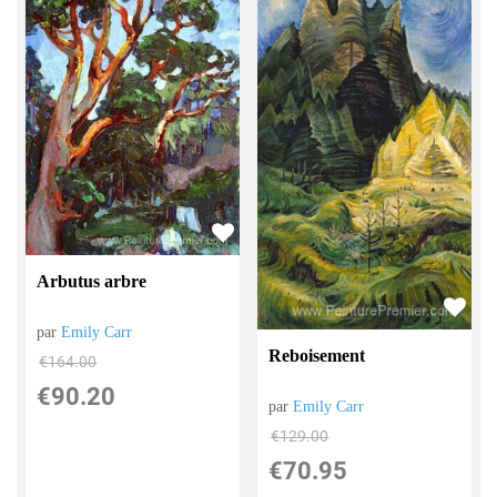
Arbutus arbre
par
Emily Carr
Reboisement
€
164.00
€
90.20
par
Emily Carr
€
129.00
€
70.95