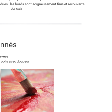
endues : les bords sont soigneusement finis et recouverts
de toile.
onnés
lavées
 polis avec douceur