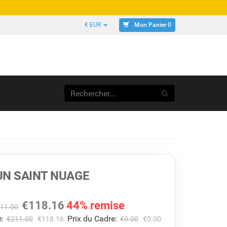
Mon Panier 0
€ EUR
UN SAINT NUAGE
€
118.16
44% remise
11.00
:
Prix du Cadre:
€
211.00
€
118.16
€
0.00
€
0.00