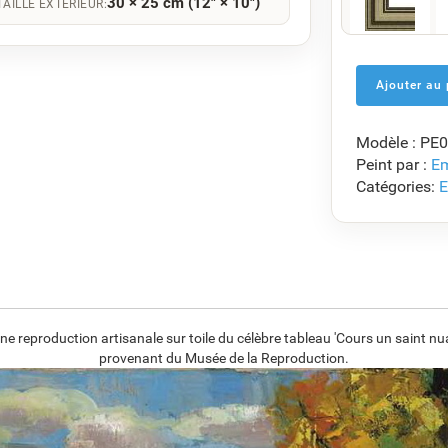
30 × 25 cm (12" × 10")
TAILLE EXTÉRIEUR:
F5429-258
€
121.67
Modèle : PE
F7034-298
Peint par :
Em
€
117.61
Catégories:
E
F8645-296
€
109.08
 reproduction artisanale sur toile du célèbre tableau 'Cours un saint nua
provenant du Musée de la Reproduction.