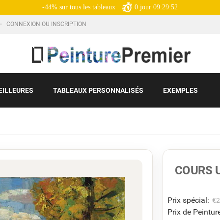
-44% sur tous les tableaux
0
jour
09:29:51
CONNEXION OU INSCRIPTION
EILLEURES
TABLEAUX PERSONNALISÉS
EXEMPLES
COURS 
Prix ​​spécial:
€
2
Prix de Peinture