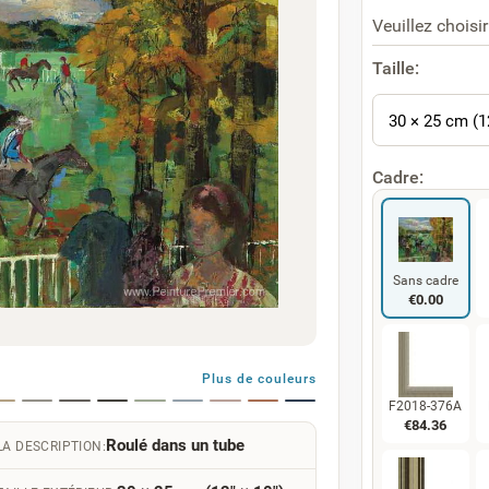
Veuillez choisir
Taille:
30 × 25 cm (1
Cadre:
Sans cadre
€
0.00
Plus de couleurs
F2018-376A
€
84.36
Roulé dans un tube
LA DESCRIPTION: