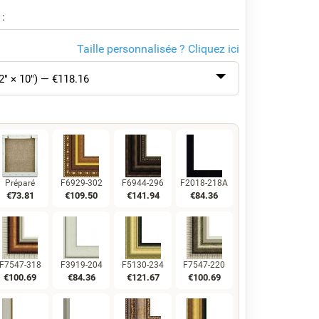
 :
Taille personnalisée ?
Cliquez ici
2" × 10") — €
118.16
Préparé
F6929-302
F6944-296
F2018-218A
€
73.81
€
109.50
€
141.94
€
84.36
F7547-318
F3919-204
F5130-234
F7547-220
€
100.69
€
84.36
€
121.67
€
100.69