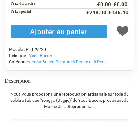
€
122.29
€
101.21
€
122.29
€
90.08
Prix du Cadre:
€
0.00
€
0.00
Prix ​​spécial:
€
248.00
€
136.40
F1823-204
F8645-298
F6537-236
F7034-298
€
95.39
€
158.98
€
84.34
€
118.22
Modèle : PE129220
Peint par :
Yosa Buson
Catégories:
Yosa Buson
Peinture à l'encre et à l'eau
F7034-296
F6731-224
F6731-226
F4827-234
€
118.22
€
118.22
€
118.22
€
112.09
Description
Nous vous proposons une reproduction artisanale sur toile du
célèbre tableau 'Sengyo (Jugijo)' de Yosa Buson, provenant du
F8645-296
F4613-236
F5130-204
F6035-220
Musée de la Reproduction.
€
109.64
€
85.16
€
122.77
€
110.51