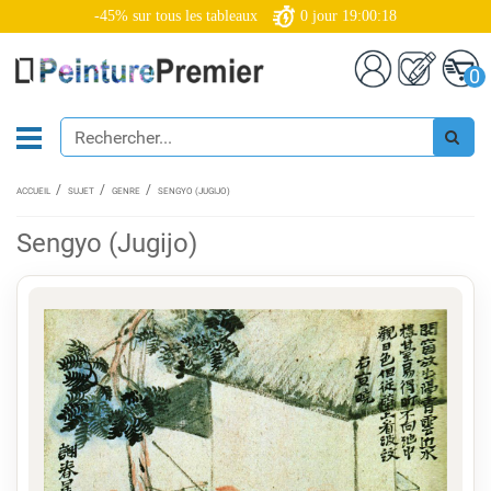
-45% sur tous les tableaux
0
jour
19:00:17
0
ACCUEIL
SUJET
GENRE
SENGYO (JUGIJO)
Sengyo (Jugijo)