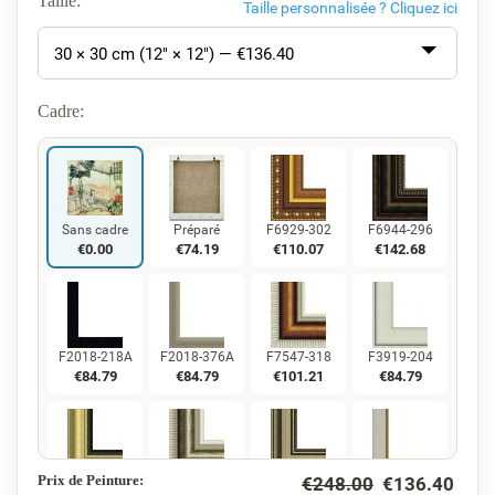
Taille:
Taille personnalisée ?
Cliquez ici
30 × 30 cm (12" × 12") — €
136.40
Cadre:
Sans cadre
Préparé
F6929-302
F6944-296
€
0.00
€
74.19
€
110.07
€
142.68
F2018-218A
F2018-376A
F7547-318
F3919-204
€
84.79
€
84.79
€
101.21
€
84.79
Prix de Peinture:
€
248.00
€
136.40
F5130-234
F7547-220
F5429-258
F3013-236