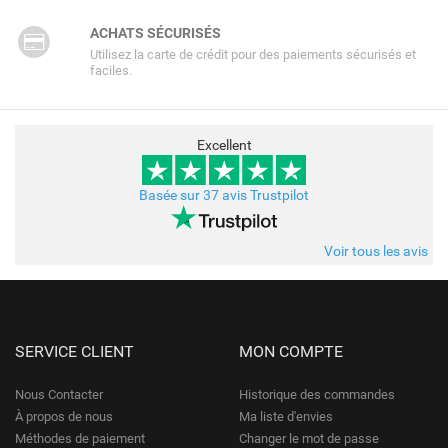
ACHATS SÉCURISÉS
Utilisez la carte de crédit pour des paiements sécurisés et
faciles.
Excellent
Basée sur 37 avis Trustpilot
Voir tous les avis
SERVICE CLIENT
MON COMPTE
Nous Contacter
Historique des commandes
À propos de nous
Ma liste d'envies
Méthodes de paiement
Changer le mot de passe