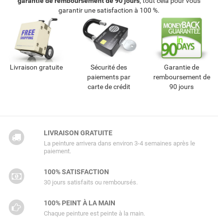
garantie de remboursement de 90 jours
, tout cela pour vous
garantir une satisfaction à 100 %.
Livraison gratuite
Sécurité des
Garantie de
paiements par
remboursement de
carte de crédit
90 jours
LIVRAISON GRATUITE
La peinture arrivera dans environ 3-4 semaines après le
paiement.
100% SATISFACTION
30 jours satisfaits ou remboursés.
100% PEINT À LA MAIN
Chaque peinture est peinte à la main.