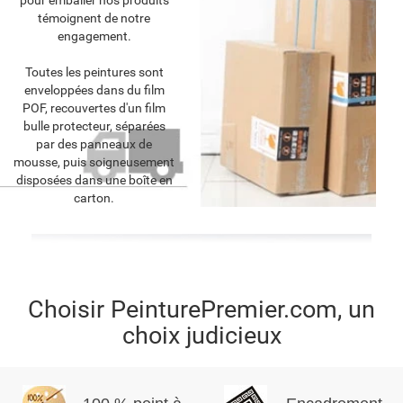
pour emballer nos produits
témoignent de notre
engagement.
Toutes les peintures sont
enveloppées dans du film
POF, recouvertes d'un film
bulle protecteur, séparées
par des panneaux de
mousse, puis soigneusement
disposées dans une boîte en
carton.
Choisir PeinturePremier.com, un
choix judicieux