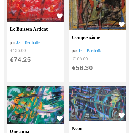
Le Buisson Ardent
Composizione
par
Jean Bertholle
€
135.00
par
Jean Bertholle
€
74.25
€
106.00
€
58.30
Néon
Une anna