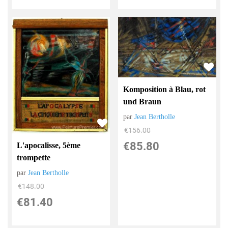
Komposition à Blau, rot
und Braun
par
Jean Bertholle
€
156.00
€
85.80
L'apocalisse, 5ème
trompette
par
Jean Bertholle
€
148.00
€
81.40