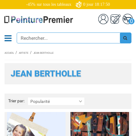
-45% sur tous les tableaux
0
jour
18:17:50
0
ACCUEIL
ARTISTE
JEAN BERTHOLLE
JEAN BERTHOLLE
Trier
Trier par:
Popularité
par: