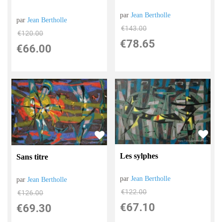
par
Jean Bertholle
par
Jean Bertholle
€
143.00
€
120.00
€
78.65
€
66.00
Les sylphes
Sans titre
par
Jean Bertholle
par
Jean Bertholle
€
122.00
€
126.00
€
67.10
€
69.30