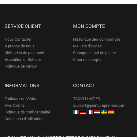
SERVICE CLIENT
MON COMPTE
Nous Contacter
Historique des commandes
À propos de nous
Ma liste d'envies
Méthodes de paiement
Changer le mot de passe
Expédition et Retours
Créer un compte
Politique de Retour
INFORMATIONS
CONTACT
Tableaux en Vitrine
TAOYI LIMITED
Avis Clients
support@peinturepremier.com
Politique de confidentialité
Conditions d'utilisation