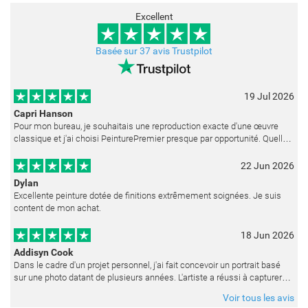
Excellent
Basée sur 37 avis Trustpilot
19 Jul 2026
Capri Hanson
Pour mon bureau, je souhaitais une reproduction exacte d'une œuvre
classique et j'ai choisi PeinturePremier presque par opportunité. Quelle
merveilleuse surprise ! La peinture est réalisée avec un soin ex
22 Jun 2026
Dylan
Excellente peinture dotée de finitions extrêmement soignées. Je suis
content de mon achat.
18 Jun 2026
Addisyn Cook
Dans le cadre d'un projet personnel, j'ai fait concevoir un portrait basé
sur une photo datant de plusieurs années. L'artiste a réussi à capturer
les expressions avec une grande précision et délicatess
Voir tous les avis