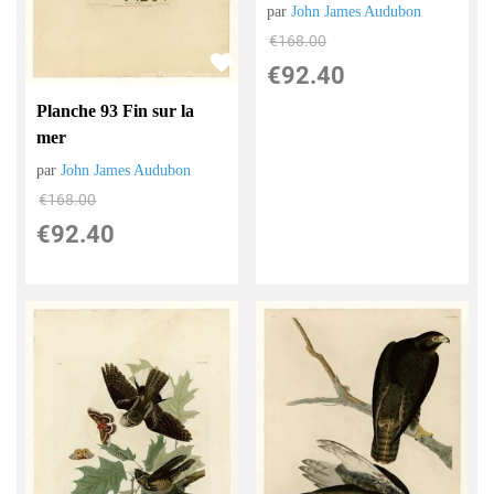
par
John James Audubon
€
168.00
€
92.40
Planche 93 Fin sur la
mer
par
John James Audubon
€
168.00
€
92.40