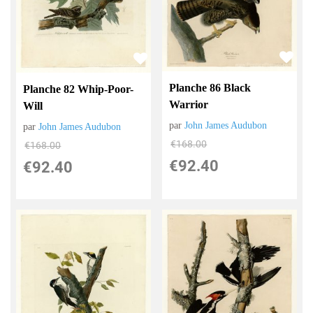
Planche 86 Black
Planche 82 Whip-Poor-
Warrior
Will
par
John James Audubon
par
John James Audubon
€
168.00
€
168.00
€
92.40
€
92.40