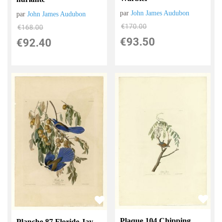
par
John James Audubon
par
John James Audubon
€
170.00
€
168.00
€
93.50
€
92.40
Plaque 104 Chipping
Planche 87 Floride Jay