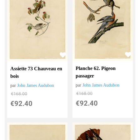
Planche 62. Pigeon
Assiette 73 Chauveau en
passager
bois
par
John James Audubon
par
John James Audubon
€
168.00
€
168.00
€
92.40
€
92.40