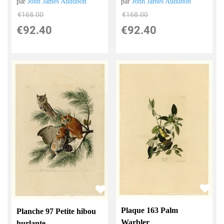
par
John James Audubon
par
John James Audubon
€
168.00
€
168.00
€
92.40
€
92.40
Plaque 163 Palm
Planche 97 Petite hibou
Warbler
hurlante