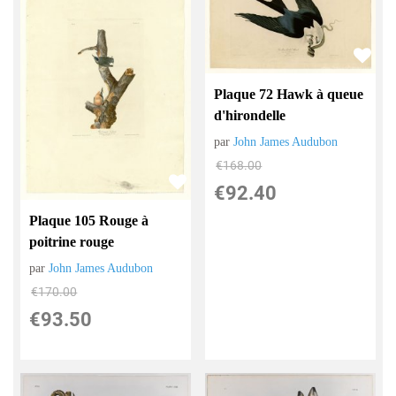
Plaque 72 Hawk à queue
d'hirondelle
par
John James Audubon
€
168.00
€
92.40
Plaque 105 Rouge à
poitrine rouge
par
John James Audubon
€
170.00
€
93.50