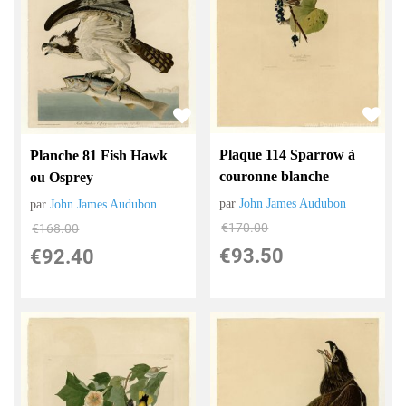
Plaque 114 Sparrow à
Planche 81 Fish Hawk
couronne blanche
ou Osprey
par
John James Audubon
par
John James Audubon
€
170.00
€
168.00
€
93.50
€
92.40