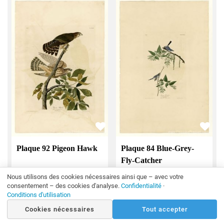
Plaque 84 Blue-Grey-
Plaque 92 Pigeon Hawk
Fly-Catcher
par
John James Audubon
par
John James Audubon
Nous utilisons des cookies nécessaires ainsi que – avec votre
€
168.00
consentement – des cookies d'analyse.
Confidentialité
·
€
168.00
Conditions d'utilisation
€
92.40
€
92.40
Cookies nécessaires
Tout accepter