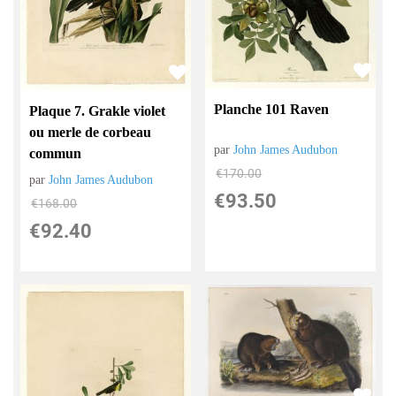
Planche 101 Raven
Plaque 7. Grakle violet
ou merle de corbeau
par
John James Audubon
commun
€
170.00
par
John James Audubon
€
93.50
€
168.00
€
92.40