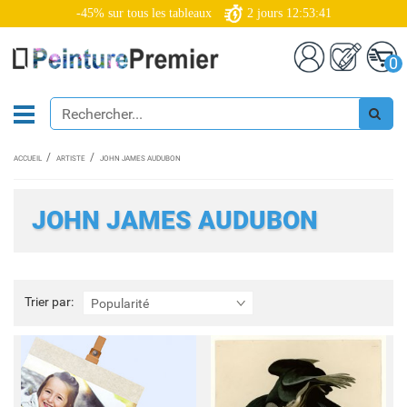
-45% sur tous les tableaux
2
jours
12:53:39
0
ACCUEIL
ARTISTE
JOHN JAMES AUDUBON
JOHN JAMES AUDUBON
Trier
Trier par:
Popularité
par: