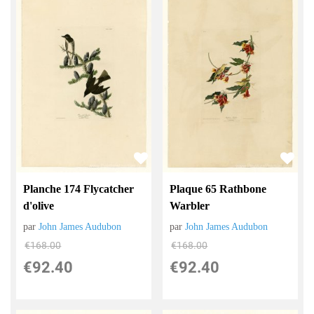
Plaque 65 Rathbone
Planche 174 Flycatcher
Warbler
d'olive
par
John James Audubon
par
John James Audubon
€
168.00
€
168.00
€
92.40
€
92.40