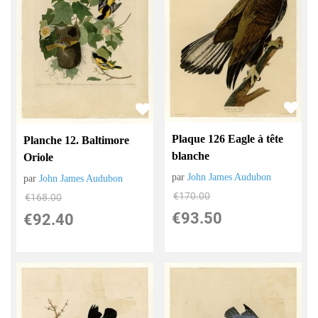
Plaque 126 Eagle à tête
Planche 12. Baltimore
blanche
Oriole
par
John James Audubon
par
John James Audubon
€
170.00
€
168.00
€
93.50
€
92.40