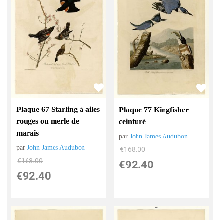
Plaque 67 Starling à ailes
Plaque 77 Kingfisher
rouges ou merle de
ceinturé
marais
par
John James Audubon
par
John James Audubon
€
168.00
€
168.00
€
92.40
€
92.40