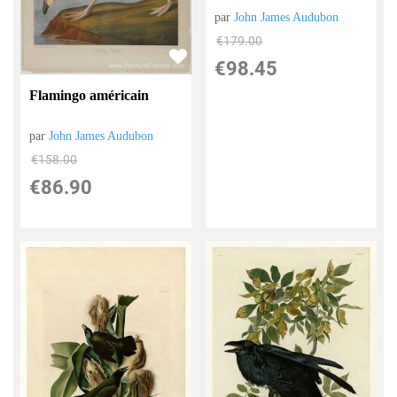
par
John James Audubon
€
179.00
€
98.45
Flamingo américain
par
John James Audubon
€
158.00
€
86.90