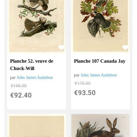
Planche 107 Canada Jay
Planche 52. veuve de
Chuck-Will
par
John James Audubon
par
John James Audubon
€
170.00
€
168.00
€
93.50
€
92.40