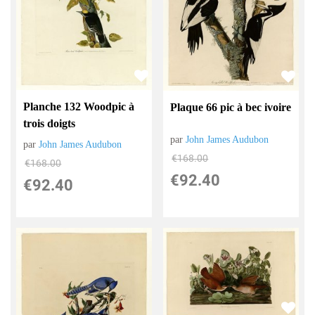
Planche 132 Woodpic à
Plaque 66 pic à bec ivoire
trois doigts
par
John James Audubon
par
John James Audubon
€
168.00
€
168.00
€
92.40
€
92.40