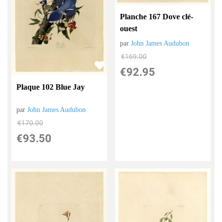
Planche 167 Dove clé-
ouest
par
John James Audubon
€
169.00
€
92.95
Plaque 102 Blue Jay
par
John James Audubon
€
170.00
€
93.50