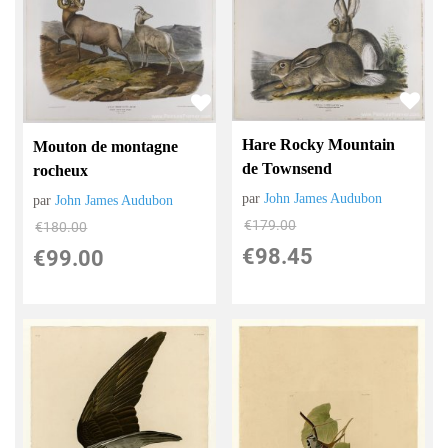
Hare Rocky Mountain
Mouton de montagne
de Townsend
rocheux
par
John James Audubon
par
John James Audubon
€
179.00
€
180.00
€
98.45
€
99.00