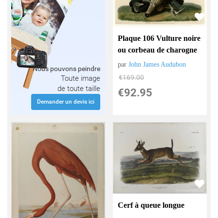
Plaque 106 Vulture noire
ou corbeau de charogne
par
John James Audubon
Nous pouvons peindre
€
169.00
Toute image
de toute taille
€
92.95
Demander un devis ici
Cerf à queue longue