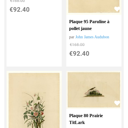
€
168.00
€
92.40
Plaque 95 Paruline à
pollet jaune
par
John James Audubon
€
168.00
€
92.40
Plaque 80 Prairie
TitLark