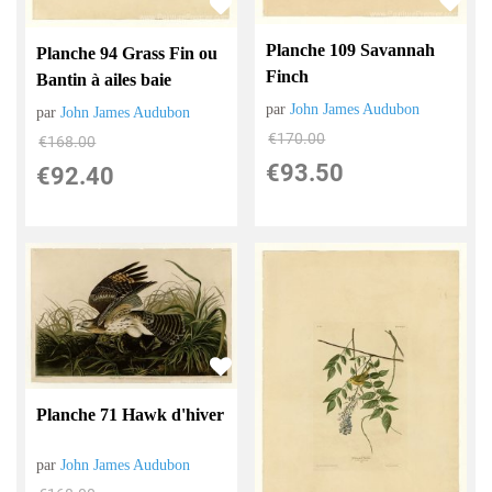
Planche 109 Savannah
Planche 94 Grass Fin ou
Finch
Bantin à ailes baie
par
John James Audubon
par
John James Audubon
€
170.00
€
168.00
€
93.50
€
92.40
Planche 71 Hawk d'hiver
par
John James Audubon