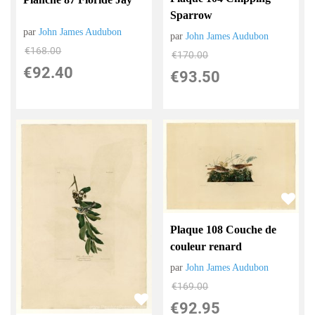
Sparrow
par
John James Audubon
par
John James Audubon
€
168.00
€
170.00
€
92.40
€
93.50
Plaque 108 Couche de
couleur renard
par
John James Audubon
€
169.00
€
92.95