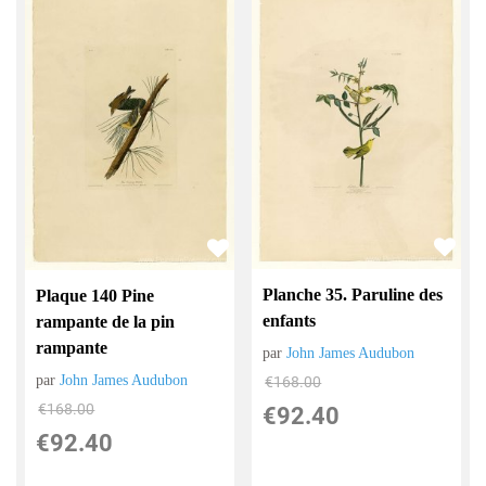
Planche 35. Paruline des
Plaque 140 Pine
enfants
rampante de la pin
rampante
par
John James Audubon
par
John James Audubon
€
168.00
€
168.00
€
92.40
€
92.40