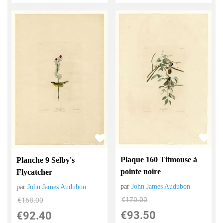
Plaque 160 Titmouse à
Planche 9 Selby's
pointe noire
Flycatcher
par
John James Audubon
par
John James Audubon
€
170.00
€
168.00
€
93.50
€
92.40