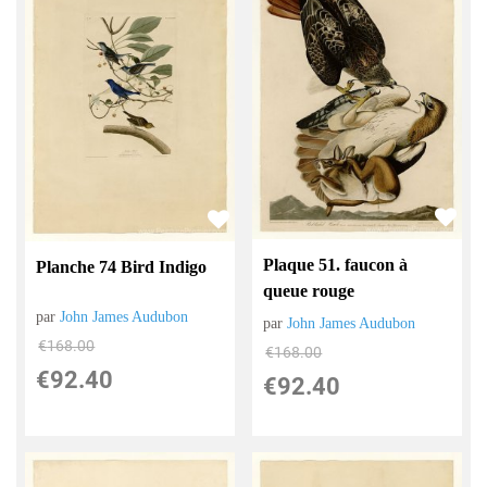
Plaque 51. faucon à
Planche 74 Bird Indigo
queue rouge
par
John James Audubon
par
John James Audubon
€
168.00
€
168.00
€
92.40
€
92.40