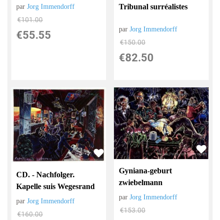
Tribunal surréalistes
par
Jorg Immendorff
€
101.00
par
Jorg Immendorff
€
55.55
€
150.00
€
82.50
Gyniana-geburt
CD. - Nachfolger.
zwiebelmann
Kapelle suis Wegesrand
par
Jorg Immendorff
par
Jorg Immendorff
€
153.00
€
160.00