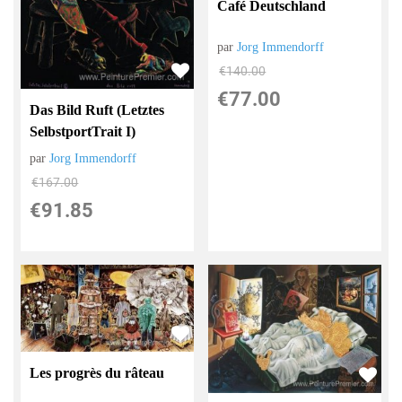
Café Deutschland
par
Jorg Immendorff
€
140.00
€
77.00
Das Bild Ruft (Letztes
SelbstportTrait I)
par
Jorg Immendorff
€
167.00
€
91.85
Les progrès du râteau