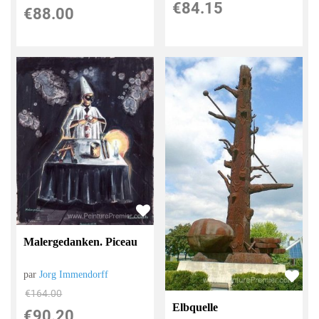
€
84.15
€
88.00
Malergedanken. Piceau
par
Jorg Immendorff
€
164.00
Elbquelle
€
90.20