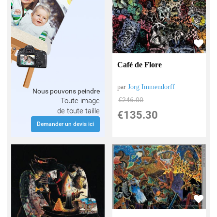
Café de Flore
par
Jorg Immendorff
Nous pouvons peindre
€
246.00
Toute image
de toute taille
€
135.30
Demander un devis ici