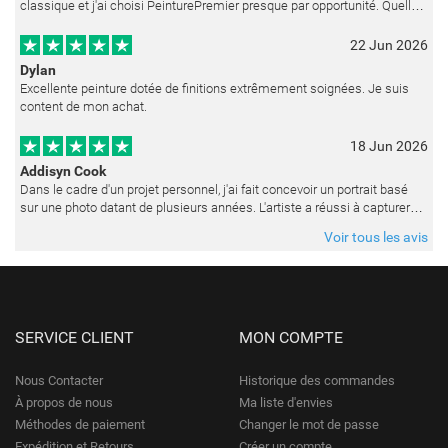
classique et j'ai choisi PeinturePremier presque par opportunité. Quelle
merveilleuse surprise ! La peinture est réalisée avec un soin ex
22 Jun 2026
Dylan
Excellente peinture dotée de finitions extrêmement soignées. Je suis
content de mon achat.
18 Jun 2026
Addisyn Cook
Dans le cadre d'un projet personnel, j'ai fait concevoir un portrait basé
sur une photo datant de plusieurs années. L'artiste a réussi à capturer
les expressions avec une grande précision et délicatess
Voir tous les avis
SERVICE CLIENT
MON COMPTE
Nous Contacter
Historique des commandes
À propos de nous
Ma liste d'envies
Méthodes de paiement
Changer le mot de passe
Expédition et Retours
Créer un compte