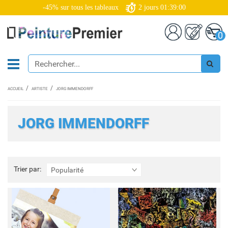
-45% sur tous les tableaux
2
jours
01:39:00
0
ACCUEIL
ARTISTE
JORG IMMENDORFF
JORG IMMENDORFF
Trier
Trier par:
Popularité
par: