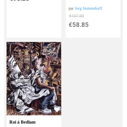
par
Jorg Immendorff
€
107.00
€
58.85
Roi à Bedlam