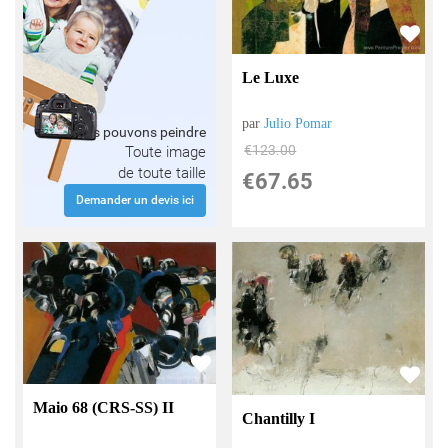
Le Luxe
par
Julio Pomar
Nous pouvons peindre
€
123.00
Toute image
de toute taille
€
67.65
Demander un devis ici
Maio 68 (CRS-SS) II
Chantilly I