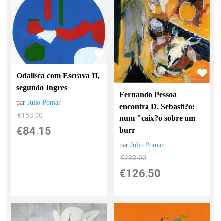
Odalisca com Escrava II,
segundo Ingres
Fernando Pessoa
par
Julio Pomar
encontra D. Sebasti?o:
€
153.00
num "caix?o sobre um
€
84.15
burr
par
Julio Pomar
€
230.00
€
126.50