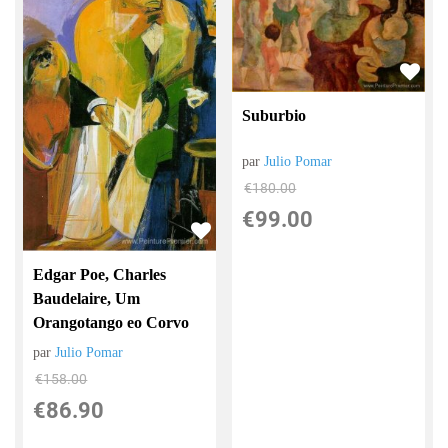
Suburbio
par
Julio Pomar
€
180.00
€
99.00
Edgar Poe, Charles
Baudelaire, Um
Orangotango eo Corvo
par
Julio Pomar
€
158.00
€
86.90