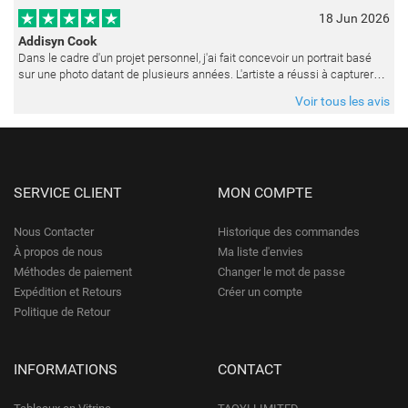
18 Jun 2026
Addisyn Cook
Dans le cadre d'un projet personnel, j'ai fait concevoir un portrait basé
sur une photo datant de plusieurs années. L'artiste a réussi à capturer
les expressions avec une grande précision et délicatess
Voir tous les avis
SERVICE CLIENT
MON COMPTE
Nous Contacter
Historique des commandes
À propos de nous
Ma liste d'envies
Méthodes de paiement
Changer le mot de passe
Expédition et Retours
Créer un compte
Politique de Retour
INFORMATIONS
CONTACT