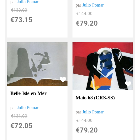
par
Julio Pomar
par
Julio Pomar
€
133.00
€
144.00
€
73.15
€
79.20
Belle-Isle-en-Mer
Maio 68 (CRS-SS)
par
Julio Pomar
par
Julio Pomar
€
131.00
€
144.00
€
72.05
€
79.20