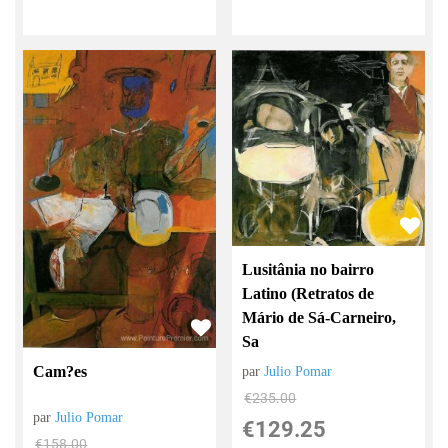
Lusitânia no bairro
Latino (Retratos de
Mário de Sá-Carneiro,
Sa
Cam?es
par
Julio Pomar
€
235.00
par
Julio Pomar
€
129.25
€
158.00