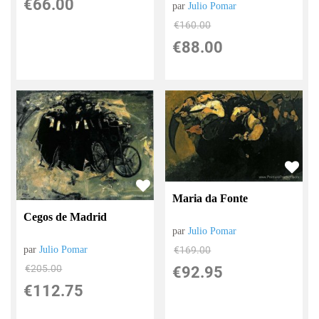
€
66.00
par
Julio Pomar
€
160.00
€
88.00
Maria da Fonte
Cegos de Madrid
par
Julio Pomar
€
169.00
par
Julio Pomar
€
205.00
€
92.95
€
112.75