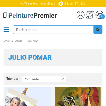
-45% sur tous les tableaux
2
jours
17:42:52
0
ACCUEIL
ARTISTE
JULIO POMAR
JULIO POMAR
Trier
Trier par:
Popularité
par: