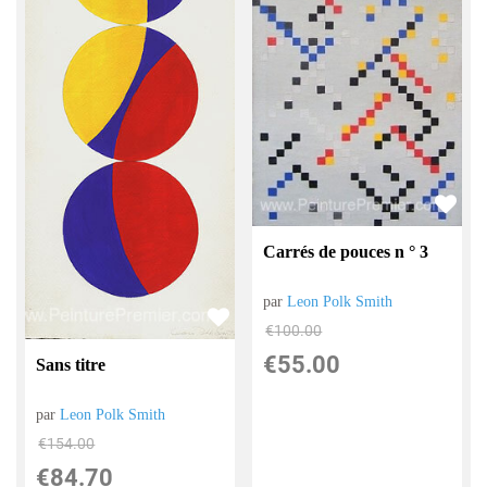
Carrés de pouces n ° 3
par
Leon Polk Smith
€
100.00
€
55.00
Sans titre
par
Leon Polk Smith
€
154.00
€
84.70