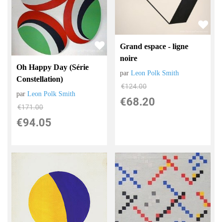
Grand espace - ligne
noire
Oh Happy Day (Série
par
Leon Polk Smith
Constellation)
€
124.00
par
Leon Polk Smith
€
68.20
€
171.00
€
94.05