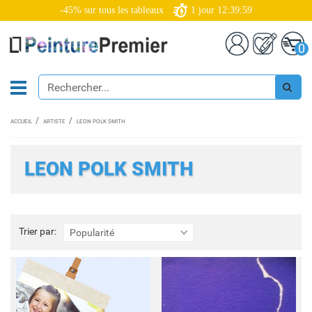
-45% sur tous les tableaux
1
jour
12:39:59
0
ACCUEIL
ARTISTE
LEON POLK SMITH
LEON POLK SMITH
Trier
Trier par:
Popularité
par: