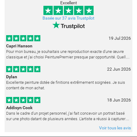
Excellent
Basée sur 37 avis Trustpilot
19 Jul 2026
Capri Hanson
Pour mon bureau, je souhaitais une reproduction exacte d'une œuvre
classique et j'ai choisi PeinturePremier presque par opportunité. Quelle
merveilleuse surprise ! La peinture est réalisée avec un soin ex
22 Jun 2026
Dylan
Excellente peinture dotée de finitions extrêmement soignées. Je suis
content de mon achat.
18 Jun 2026
Addisyn Cook
Dans le cadre d'un projet personnel, j'ai fait concevoir un portrait basé
sur une photo datant de plusieurs années. L'artiste a réussi à capturer
les expressions avec une grande précision et délicatess
Voir tous les avis