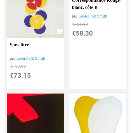
Correspondance Rouge-
blanc, côté B
par
Leon Polk Smith
€
106.00
€
58.30
Sans titre
par
Leon Polk Smith
€
133.00
€
73.15