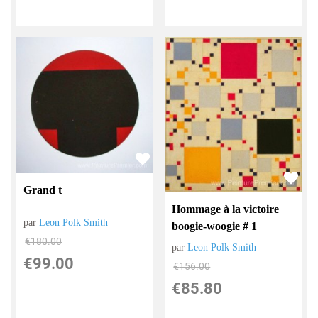
Grand t
Hommage à la victoire
par
Leon Polk Smith
boogie-woogie # 1
€
180.00
par
Leon Polk Smith
€
99.00
€
156.00
€
85.80