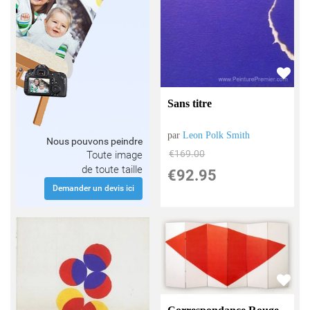
Sans titre
par
Leon Polk Smith
Nous pouvons peindre
€
169.00
Toute image
de toute taille
€
92.95
Demander un devis ici