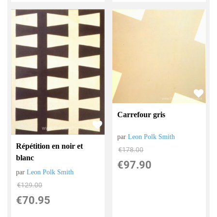
Carrefour gris
par
Leon Polk Smith
Répétition en noir et
€
178.00
blanc
€
97.90
par
Leon Polk Smith
€
129.00
€
70.95