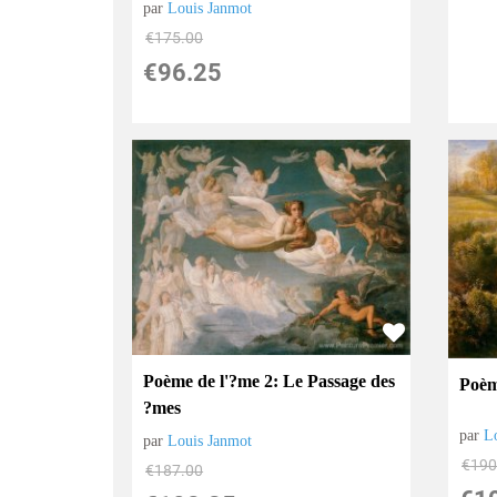
par
Louis Janmot
€
175.00
€
96.25
Poème de l'?me 2: Le Passage des
Poèm
?mes
par
L
par
Louis Janmot
€
190
€
187.00