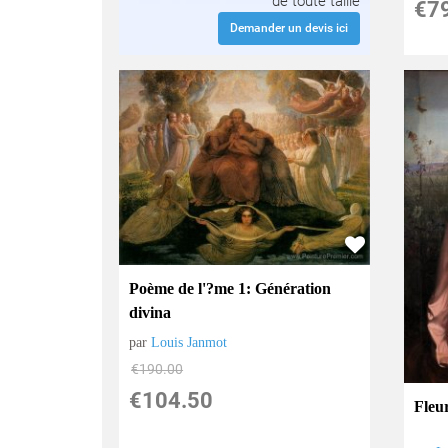
de toute taille
€
7
Demander un devis ici
Poème de l'?me 1: Génération
divina
par
Louis Janmot
€
190.00
€
104.50
Fleu