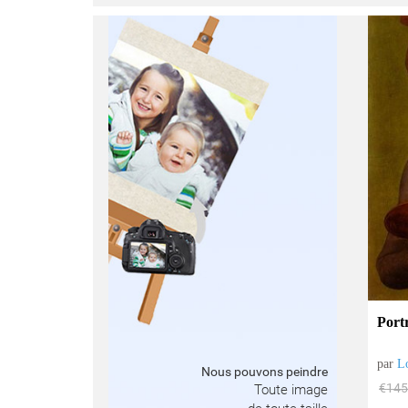
Portr
par
L
Nous pouvons peindre
€
145
Toute image