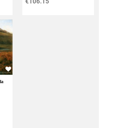
€
106.15
la