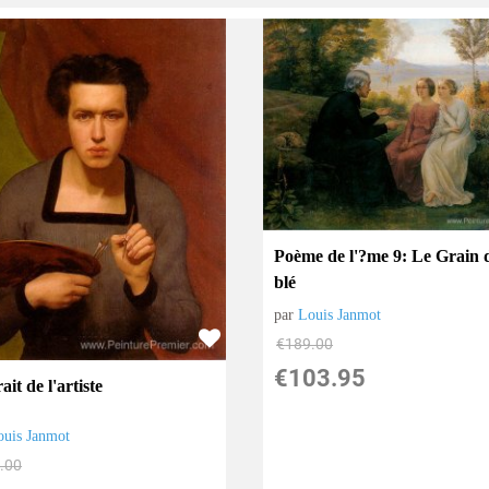
Poème de l'?me 9: Le Grain 
blé
par
Louis Janmot
€
189.00
€
103.95
ait de l'artiste
ouis Janmot
.00