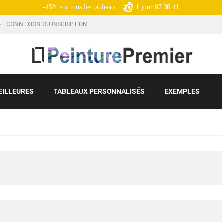
-45% sur tous les tableaux
1
jour
07:36:39
CONNEXION OU INSCRIPTION
EILLEURES
TABLEAUX PERSONNALISÉS
EXEMPLES