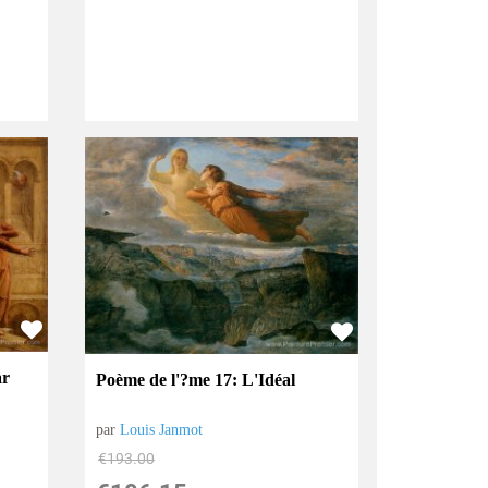
ar
Poème de l'?me 17: L'Idéal
par
Louis Janmot
€
193.00