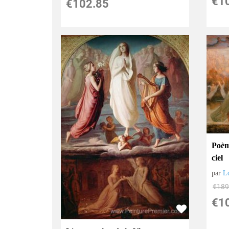
€
1
€
102.85
Poèm
ciel
par
L
€
189
€
1