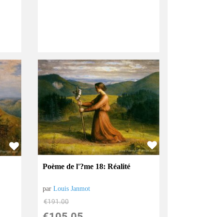
Poème de l'?me 18: Réalité
par
Louis Janmot
€
191.00
€
105.05