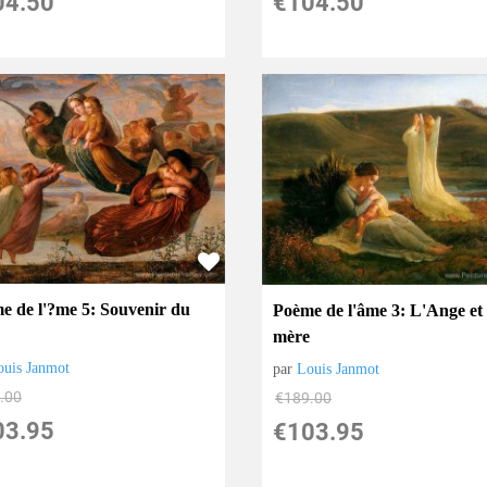
04.50
€
104.50
e de l'?me 5: Souvenir du
Poème de l'âme 3: L'Ange et 
mère
ouis Janmot
par
Louis Janmot
.00
€
189.00
03.95
€
103.95