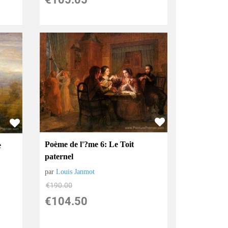
Poème de l'?me 6: Le Toit
e
paternel
par
Louis Janmot
€
190.00
€
104.50