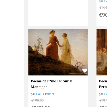
par
L
€
164
€
9
Poème de l'?me 14: Sur la
Poèm
Montagne
Prem
par
Louis Janmot
par
L
€
189.00
€
187