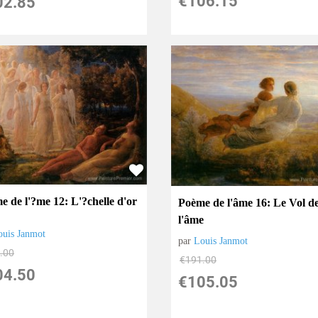
€
106.15
02.85
e de l'?me 12: L'?chelle d'or
Poème de l'âme 16: Le Vol d
l'âme
ouis Janmot
par
Louis Janmot
.00
€
191.00
04.50
€
105.05