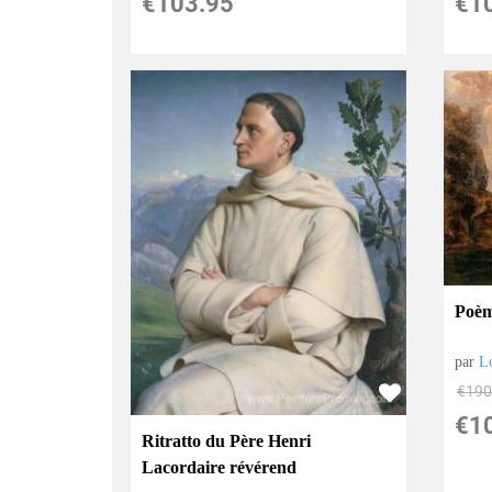
€
103.95
€
1
Poèm
par
L
€
190
€
1
Ritratto du Père Henri
Lacordaire révérend