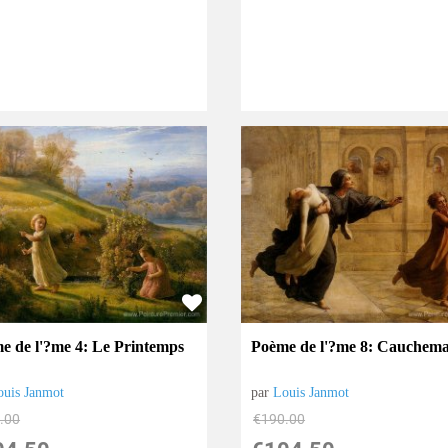
e de l'?me 4: Le Printemps
Poème de l'?me 8: Cauchem
ouis Janmot
par
Louis Janmot
.00
€
190.00