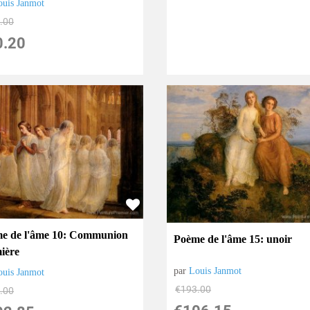
ouis Janmot
.00
0.20
e de l'âme 10: Communion
Poème de l'âme 15: unoir
ière
par
Louis Janmot
ouis Janmot
€
193.00
.00