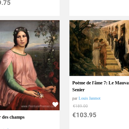
9.75
Poème de l'âme 7: Le Mauva
Senier
par
Louis Janmot
€
189.00
€
103.95
r des champs