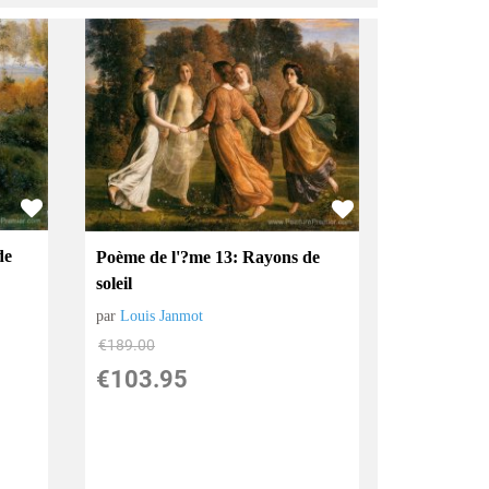
de
Poème de l'?me 13: Rayons de
soleil
par
Louis Janmot
€
189.00
€
103.95