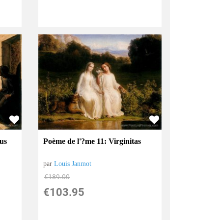
us
Poème de l'?me 11: Virginitas
par
Louis Janmot
€
189.00
€
103.95