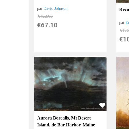
par
David Johnson
Récol
€
122.00
par
E
€
67.10
€
196
€
1
Aurora Borealis, Mt Desert
Island, de Bar Harbor, Maine