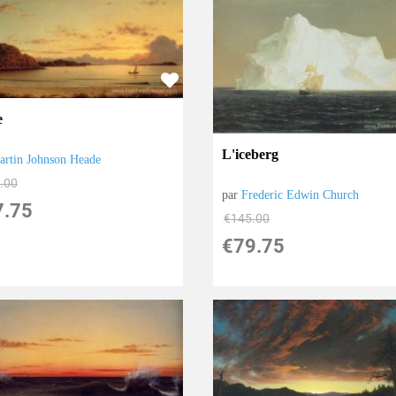
e
L'iceberg
artin Johnson Heade
.00
par
Frederic Edwin Church
7.75
€
145.00
€
79.75