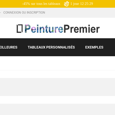
-45% sur tous les tableaux
1
jour
12:25:28
CONNEXION OU INSCRIPTION
EILLEURES
TABLEAUX PERSONNALISÉS
EXEMPLES