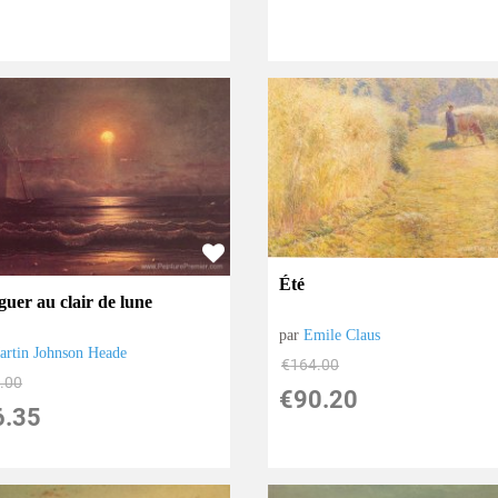
Été
guer au clair de lune
par
Emile Claus
artin Johnson Heade
€
164.00
.00
€
90.20
6.35