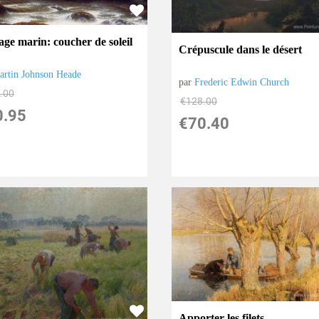
age marin: coucher de soleil
Crépuscule dans le désert
artin Johnson Heade
par
Frederic Edwin Church
.00
€
128.00
0.95
€
70.40
Apporter les filets