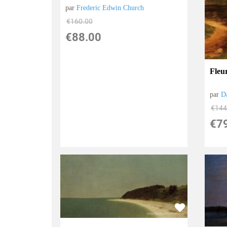
par
Frederic Edwin Church
€
160.00
€
88.00
Fleu
par
D
€
144
€
7