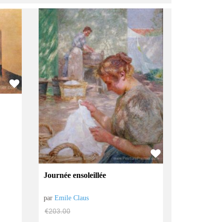
Journée ensoleillée
par
Emile Claus
€
203.00