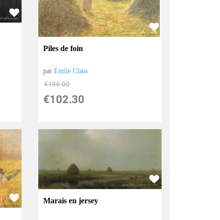
Piles de foin
par
Emile Claus
€
186.00
€
102.30
Marais en jersey