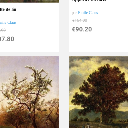
te de lin
par
Emile Claus
€
164.00
mile Claus
€
90.20
.00
07.80