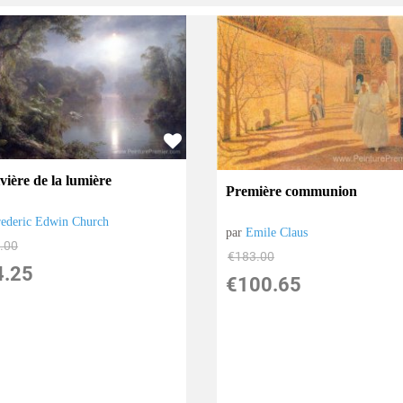
vière de la lumière
Première communion
rederic Edwin Church
par
Emile Claus
.00
€
183.00
4.25
€
100.65