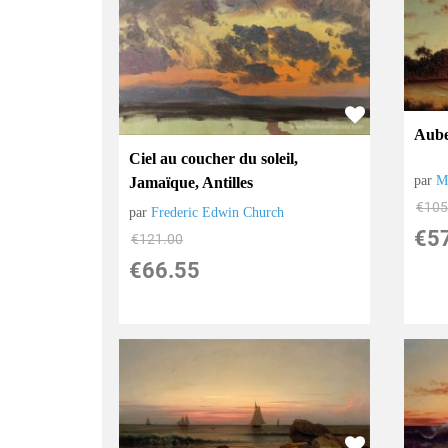
Aub
Ciel au coucher du soleil,
par
M
Jamaïque, Antilles
€
105
par
Frederic Edwin Church
€
5
€
121.00
€
66.55