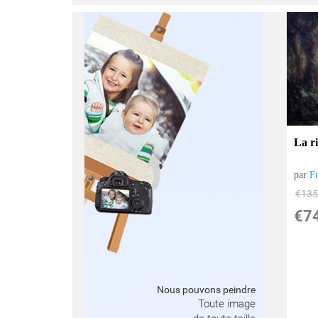
La ri
par
F
€
135
€
7
Nous pouvons peindre
Toute image