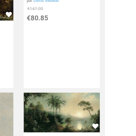
par
David Johnson
€
147.00
€
80.85