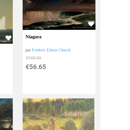
Niagara
par
Frederic Edwin Church
€
103.00
€
56.65