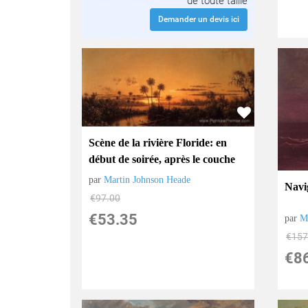
de toute taille
Demander un devis ici
Scène de la rivière Floride: en
début de soirée, après le couche
par
Martin Johnson Heade
Navi
€
97.00
€
53.35
par
M
€
157
€
8