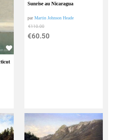
Sunrise au Nicaragua
par
Martin Johnson Heade
€
110.00
€
60.50
ticut