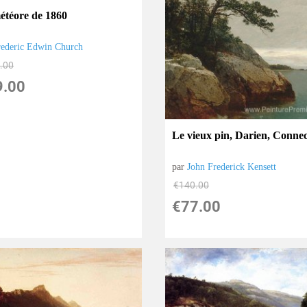
étéore de 1860
rederic Edwin Church
.00
9.00
Le vieux pin, Darien, Connec
par
John Frederick Kensett
€
140.00
€
77.00