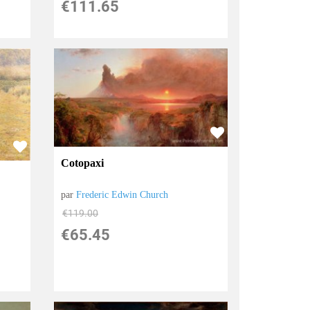
€
111.65
Cotopaxi
par
Frederic Edwin Church
€
119.00
€
65.45