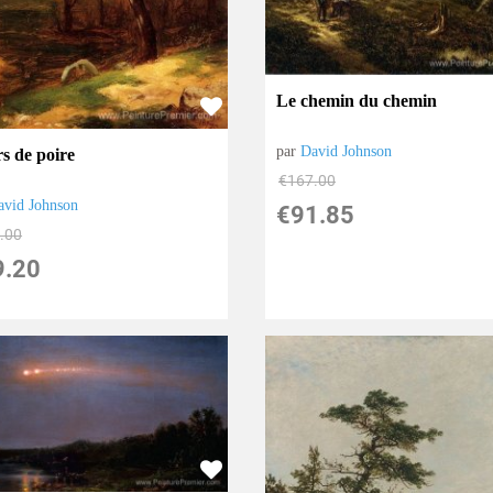
Le chemin du chemin
par
David Johnson
rs de poire
€
167.00
avid Johnson
€
91.85
.00
9.20