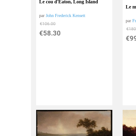
Le cou d'Eaton, Long Island
Le m
par
John Frederick Kensett
par
F
€
106.00
€
180
€
58.30
€
9