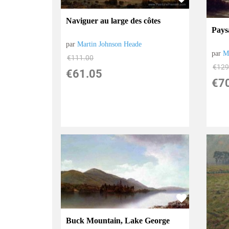
Naviguer au large des côtes
Pays
par
Martin Johnson Heade
par
M
€
111.00
€
129
€
61.05
€
7
Buck Mountain, Lake George