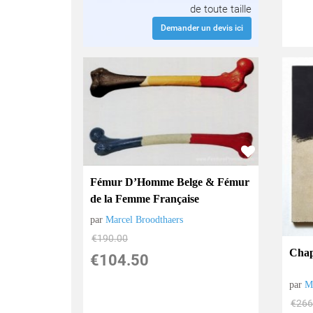
de toute taille
Demander un devis ici
Fémur D’Homme Belge & Fémur
de la Femme Française
par
Marcel Broodthaers
€
190.00
Chap
€
104.50
par
M
€
266