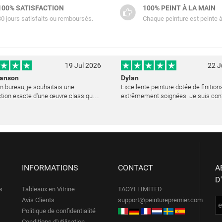
100% SATISFACTION
100% PEINT À LA MAIN
30 jours satisfaits ou remboursés.
Chaque peinture est peinte à
19 Jul 2026
22 J
Hanson
Dylan
 bureau, je souhaitais une
Excellente peinture dotée de finition
tion exacte d'une œuvre classique
extrêmement soignées. Je suis con
choisi PeinturePremier presque par
mon achat.
ité. Quelle merveilleuse surprise !
ure est réalisée avec un soin ex
INFORMATIONS
CONTACT
A
D
s
Tableaux en Vitrine
TAOYI LIMITED
Avis Clients
support@peinturepremier.com
Politique de confidentialité
Conditions d'utilisation