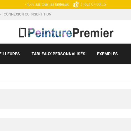
-45% sur tous les tableaux
1
jour
07:08:14
CONNEXION OU INSCRIPTION
EILLEURES
TABLEAUX PERSONNALISÉS
EXEMPLES