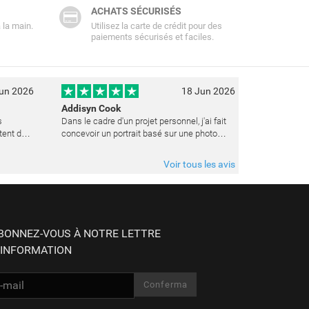
ACHATS SÉCURISÉS
 la main.
Utilisez la carte de crédit pour des
paiements sécurisés et faciles.
un 2026
18 Jun 2026
Addisyn Cook
s
Dans le cadre d'un projet personnel, j'ai fait
tent de
concevoir un portrait basé sur une photo
datant de plusieurs années. L'artiste a réussi
à capturer les expressions avec une grande
Voir tous les avis
précision et délicatess
BONNEZ-VOUS À NOTRE LETTRE
'INFORMATION