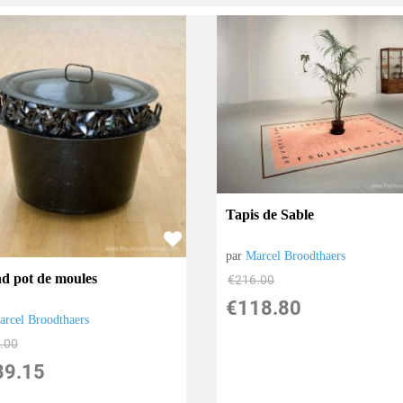
Tapis de Sable
par
Marcel Broodthaers
d pot de moules
€
216.00
€
118.80
arcel Broodthaers
.00
39.15