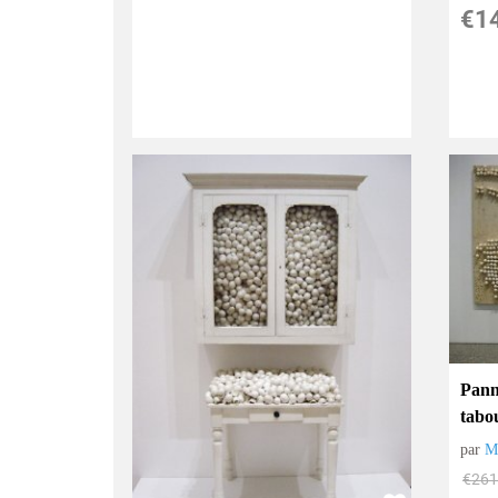
€
1
Pann
tabo
par
M
€
261