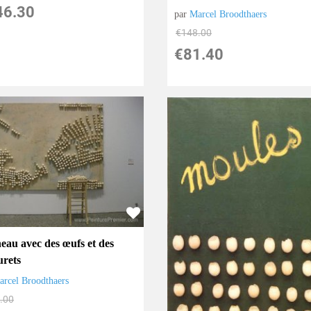
46.30
par
Marcel Broodthaers
€
148.00
€
81.40
eau avec des œufs et des
urets
arcel Broodthaers
.00