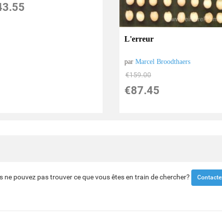
43.55
L'erreur
par
Marcel Broodthaers
€
159.00
€
87.45
s ne pouvez pas trouver ce que vous êtes en train de chercher?
Contacte