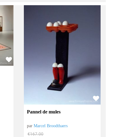
Pannel de mules
par
Marcel Broodthaers
€
167.00