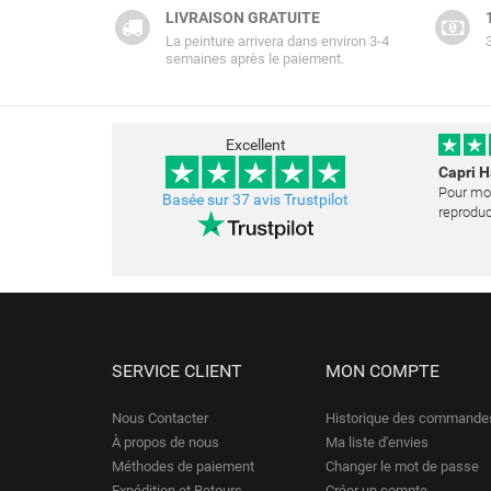
LIVRAISON GRATUITE
La peinture arrivera dans environ 3-4
semaines après le paiement.
Excellent
Capri 
Pour mon
Basée sur 37 avis Trustpilot
reproduc
et j'ai 
opportun
La peint
SERVICE CLIENT
MON COMPTE
Nous Contacter
Historique des commande
À propos de nous
Ma liste d'envies
Méthodes de paiement
Changer le mot de passe
Expédition et Retours
Créer un compte