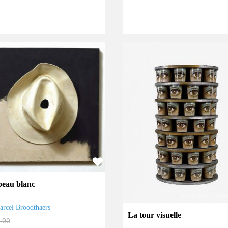
eau blanc
arcel Broodthaers
La tour visuelle
.00