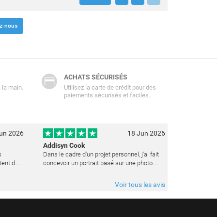
z-nous
ACHATS SÉCURISÉS
 la main.
Utilisez la carte de crédit pour des
paiements sécurisés et faciles.
un 2026
18 Jun 2026
Addisyn Cook
s
Dans le cadre d'un projet personnel, j'ai fait
tent de
concevoir un portrait basé sur une photo
datant de plusieurs années. L'artiste a réussi
à capturer les expressions avec une grande
Voir tous les avis
précision et délicatess