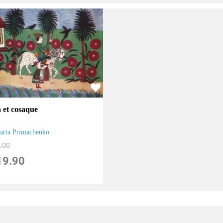
a et cosaque
aria Primachenko
.00
19.90