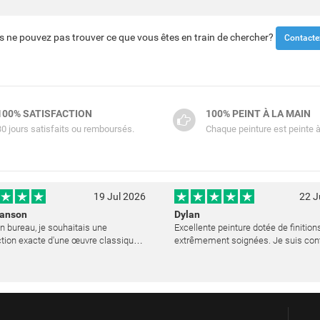
s ne pouvez pas trouver ce que vous êtes en train de chercher?
Contacte
100% SATISFACTION
100% PEINT À LA MAIN
30 jours satisfaits ou remboursés.
Chaque peinture est peinte à
19 Jul 2026
22 J
Hanson
Dylan
 bureau, je souhaitais une
Excellente peinture dotée de finition
tion exacte d'une œuvre classique
extrêmement soignées. Je suis con
choisi PeinturePremier presque par
mon achat.
ité. Quelle merveilleuse surprise !
ure est réalisée avec un soin ex