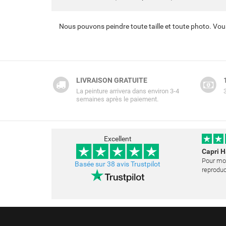
Nous pouvons peindre toute taille et toute photo. Vou
LIVRAISON GRATUITE
La peinture arrivera dans environ 3-4
semaines après le paiement.
Excellent
Capri 
Pour mon
Basée sur 38 avis Trustpilot
reproduc
et j'ai 
opportun
La peint