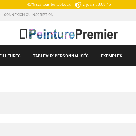
-45% sur tous les tableaux
2
jours
18:08:45
CONNEXION OU INSCRIPTION
EILLEURES
TABLEAUX PERSONNALISÉS
EXEMPLES