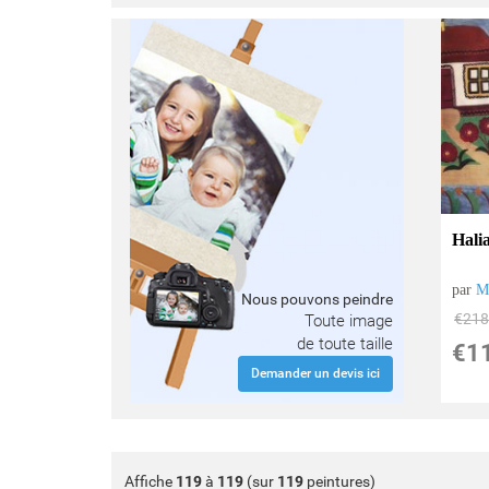
Hali
par
M
Nous pouvons peindre
€
218
Toute image
de toute taille
€
1
Demander un devis ici
Affiche
119
à
119
(sur
119
peintures)