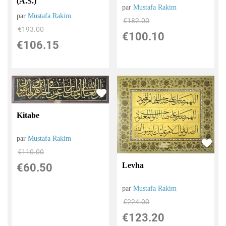
(A.S.)
par
Mustafa Rakim
par
Mustafa Rakim
€
182.00
€
193.00
€
100.10
€
106.15
Kitabe
par
Mustafa Rakim
€
110.00
Levha
€
60.50
par
Mustafa Rakim
€
224.00
€
123.20