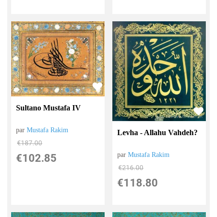
Sultano Mustafa IV
par
Mustafa Rakim
Levha - Allahu Vahdeh?
€
187.00
par
Mustafa Rakim
€
102.85
€
216.00
€
118.80