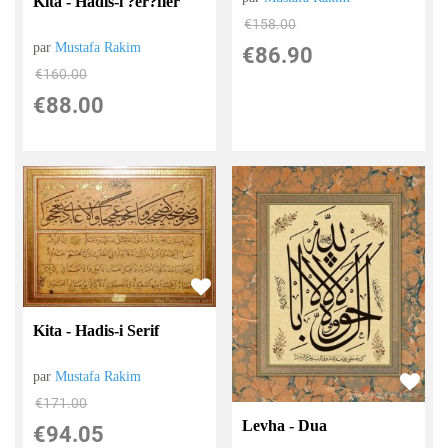
Kita - Hadis-i ?er?fler
€
158.00
par
Mustafa Rakim
€
86.90
€
160.00
€
88.00
Kita - Hadis-i Serif
par
Mustafa Rakim
€
171.00
Levha - Dua
€
94.05