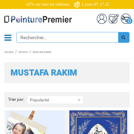
-45% sur tous les tableaux
2
jours
07:17:22
0
ACCUEIL
ARTISTE
MUSTAFA RAKIM
MUSTAFA RAKIM
Trier
Trier par:
Popularité
par: