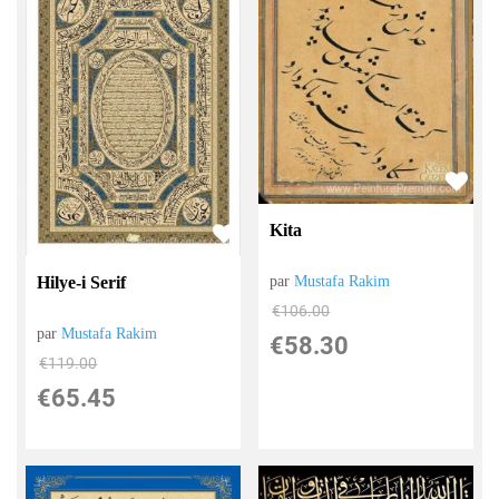
Kita
par
Mustafa Rakim
Hilye-i Serif
€
106.00
par
Mustafa Rakim
€
58.30
€
119.00
€
65.45