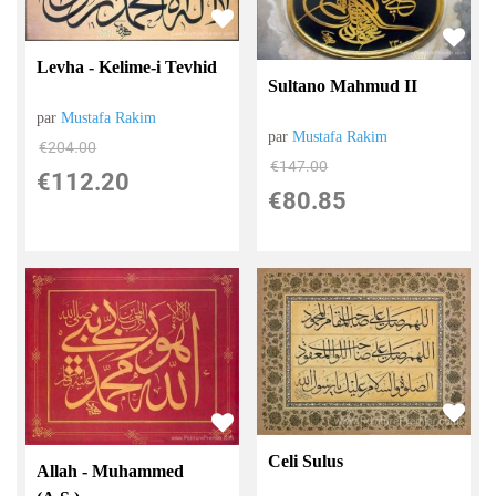
Levha - Kelime-i Tevhid
Sultano Mahmud II
par
Mustafa Rakim
par
Mustafa Rakim
€
204.00
€
147.00
€
112.20
€
80.85
Celi Sulus
Allah - Muhammed