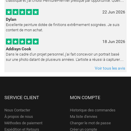
classique et j'ai choisi PeinturePremier presque par opportunité. Quelle
merveilleuse surprise ! La peinture est réalisée avec un soin ex
22 Jun 2026
Dylan
Excellente peinture dotée de finitions extrêmement soignées. Je suis
content de mon achat.
18 Jun 2026
Addisyn Cook
Dans le cadre d'un projet personnel, j'ai fait concevoir un portrait basé
sur une photo datant de plusieurs années. L'artiste a réussi à capturer
les expressions avec une grande précision et délicatess
Voir tous les avis
SERVICE CLIENT
MON COMPTE
Nous Contacter
Historique des commandes
À propos de nous
Ma liste d'envies
Méthodes de paiement
Changer le mot de passe
Expédition et Retours
Créer un compte