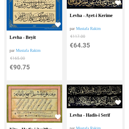
Levha - Ayet-i Kerime
par
Mustafa Rakim
€
117.00
Levha - Beyit
€
64.35
par
Mustafa Rakim
€
165.00
€
90.75
Levha - Hadis-i Serif
par
Mustafa Rakim