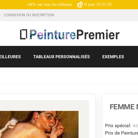
-44% sur tous les tableaux
0
jour
10:53:48
CONNEXION OU INSCRIPTION
EILLEURES
TABLEAUX PERSONNALISÉS
EXEMPLES
FEMME 
Prix ​​spécial:
€
2
Prix de Peinture