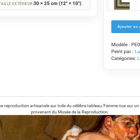
30 × 25 cm (12" × 10")
TAILLE EXTÉRIEUR:
F5429-258
€
121.67
Modèle : PE
F7034-298
Peint par :
Lu
€
117.61
Catégories:
L
F8645-296
€
109.08
reproduction artisanale sur toile du célèbre tableau 'Femme nue sur un
provenant du Musée de la Reproduction.