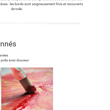
endues : les bords sont soigneusement finis et recouverts
de toile.
onnés
lavées
 polis avec douceur