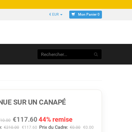
Mon Panier 0
€ EUR
NUE SUR UN CANAPÉ
€
117.60
44% remise
10.00
:
Prix du Cadre:
€
210.00
€
117.60
€
0.00
€
0.00