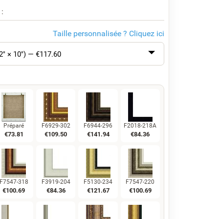
 :
Taille personnalisée ?
Cliquez ici
2" × 10") — €
117.60
Préparé
F6929-302
F6944-296
F2018-218A
€
73.81
€
109.50
€
141.94
€
84.36
F7547-318
F3919-204
F5130-234
F7547-220
€
100.69
€
84.36
€
121.67
€
100.69