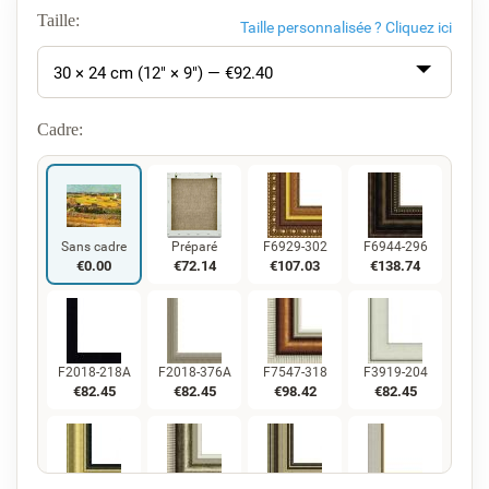
Taille:
Taille personnalisée ?
Cliquez ici
30 × 24 cm (12" × 9") — €
92.40
Cadre:
Sans cadre
Préparé
F6929-302
F6944-296
€
0.00
€
72.14
€
107.03
€
138.74
F2018-218A
F2018-376A
F7547-318
F3919-204
€
82.45
€
82.45
€
98.42
€
82.45