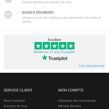
Chaque peinture est peinte à la main.
ACHATS SÉCURISÉS
Utilisez la carte de crédit pour des paiements sécurisés et
faciles.
Excellent
Basée sur 37 avis Trustpilot
Voir tous les avis
SERVICE CLIENT
MON COMPTE
Nous Contacter
Historique des commandes
À propos de nous
Ma liste d'envies