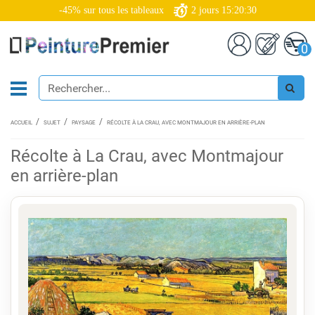
-45% sur tous les tableaux
2
jours
15:20:30
0
ACCUEIL
SUJET
PAYSAGE
RÉCOLTE À LA CRAU, AVEC MONTMAJOUR EN ARRIÈRE-PLAN
Récolte à La Crau, avec Montmajour
en arrière-plan