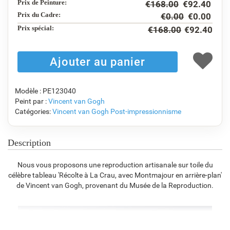
Prix de Peinture:
€
168.00
€
92.40
F5130-234
F7547-220
F5429-258
F3013-236
€
118.92
€
98.42
€
118.92
€
87.59
Prix du Cadre:
€
0.00
€
0.00
Prix ​​spécial:
€
168.00
€
92.40
F1823-204
F8645-298
F6537-236
F7034-298
€
92.76
€
154.59
€
82.01
€
114.95
Modèle : PE123040
Peint par :
Vincent van Gogh
Catégories:
Vincent van Gogh
Post-impressionnisme
F7034-296
F6731-224
F6731-226
F4827-234
€
114.95
€
114.95
€
114.95
€
109.00
Description
Nous vous proposons une reproduction artisanale sur toile du
célèbre tableau 'Récolte à La Crau, avec Montmajour en arrière-plan'
F8645-296
F4613-236
F5130-204
F6035-220
de Vincent van Gogh, provenant du Musée de la Reproduction.
€
106.62
€
82.81
€
119.38
€
107.46