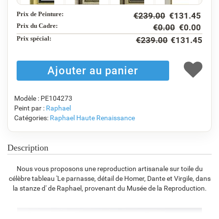
Prix de Peinture:
€
239.00
€
131.45
F5130-234
F7547-220
F5429-258
F3013-236
€
122.29
€
101.21
€
122.29
€
90.08
Prix du Cadre:
€
0.00
€
0.00
Prix ​​spécial:
€
239.00
€
131.45
F1823-204
F8645-298
F6537-236
F7034-298
€
95.39
€
158.98
€
84.34
€
118.22
Modèle : PE104273
Peint par :
Raphael
Catégories:
Raphael
Haute Renaissance
F7034-296
F6731-224
F6731-226
F4827-234
€
118.22
€
118.22
€
118.22
€
112.09
Description
Nous vous proposons une reproduction artisanale sur toile du
célèbre tableau 'Le parnasse, détail de Homer, Dante et Virgile, dans
F8645-296
F4613-236
F5130-204
F6035-220
la stanze d' de Raphael, provenant du Musée de la Reproduction.
€
109.64
€
85.16
€
122.77
€
110.51