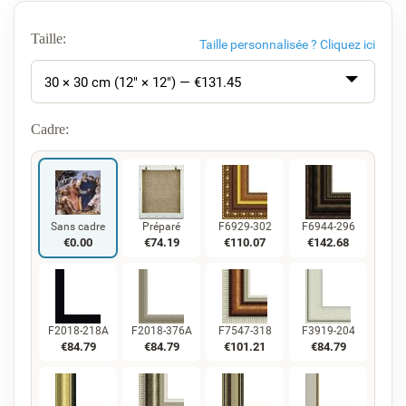
Taille:
Taille personnalisée ?
Cliquez ici
30 × 30 cm (12" × 12") — €
131.45
Cadre:
Sans cadre
Préparé
F6929-302
F6944-296
€
0.00
€
74.19
€
110.07
€
142.68
F2018-218A
F2018-376A
F7547-318
F3919-204
€
84.79
€
84.79
€
101.21
€
84.79