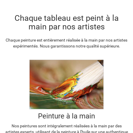
F2833-204
Chaque tableau est peint à la
€
101.10
main par nos artistes
Chaque peinture est entièrement réalisée à la main par nos artistes
expérimentés. Nous garantissons notre qualité supérieure.
Peinture à la main
Nos peintures sont intégralement réalisées à la main par des
artistes experts, utilisant de la peinture à l'huile sur une authentique