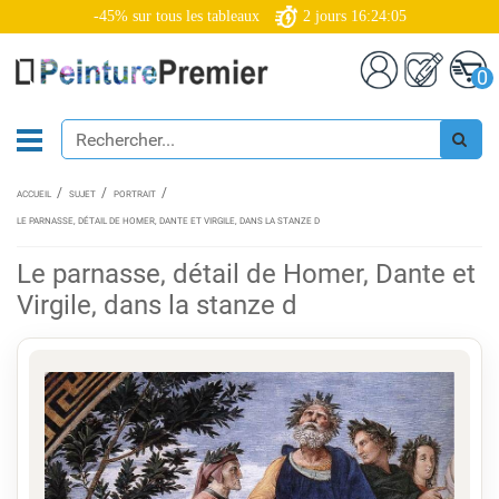
-45% sur tous les tableaux
2
jours
16:24:04
0
ACCUEIL
SUJET
PORTRAIT
LE PARNASSE, DÉTAIL DE HOMER, DANTE ET VIRGILE, DANS LA STANZE D
Le parnasse, détail de Homer, Dante et
Virgile, dans la stanze d