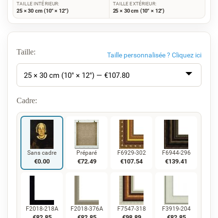
TAILLE INTÉRIEUR:
TAILLE EXTÉRIEUR:
25 × 30 cm (10" × 12")
25 × 30 cm (10" × 12")
Taille:
Taille personnalisée ?
Cliquez ici
25 × 30 cm (10" × 12") — €
107.80
Cadre:
Sans cadre
Préparé
F6929-302
F6944-296
€
0.00
€
72.49
€
107.54
€
139.41
F2018-218A
F2018-376A
F7547-318
F3919-204
€
82.85
€
82.85
€
98.89
€
82.85