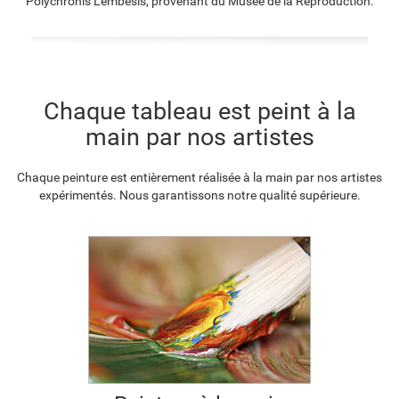
Polychronis Lembesis, provenant du Musée de la Reproduction.
€
107.13
€
83.21
€
119.96
€
107.98
F2833-204
Chaque tableau est peint à la
€
98.78
main par nos artistes
Chaque peinture est entièrement réalisée à la main par nos artistes
expérimentés. Nous garantissons notre qualité supérieure.