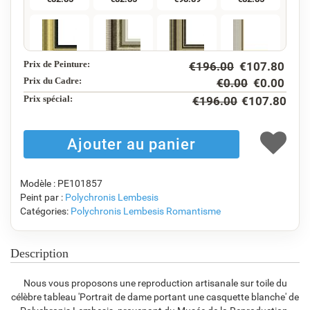
Prix de Peinture:
€
196.00
€
107.80
F5130-234
F7547-220
F5429-258
F3013-236
€
119.49
€
98.89
€
119.49
€
88.01
Prix du Cadre:
€
0.00
€
0.00
Prix ​​spécial:
€
196.00
€
107.80
F1823-204
F8645-298
F6537-236
F7034-298
€
93.21
€
155.34
€
82.41
€
115.51
Modèle : PE101857
Peint par :
Polychronis Lembesis
Catégories:
Polychronis Lembesis
Romantisme
F7034-296
F6731-224
F6731-226
F4827-234
€
115.51
€
115.51
€
115.51
€
109.52
Description
Nous vous proposons une reproduction artisanale sur toile du
célèbre tableau 'Portrait de dame portant une casquette blanche' de
F8645-296
F4613-236
F5130-204
F6035-220