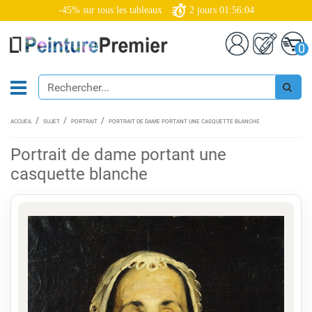
-45% sur tous les tableaux
2
jours
01:56:03
0
ACCUEIL
SUJET
PORTRAIT
PORTRAIT DE DAME PORTANT UNE CASQUETTE BLANCHE
Portrait de dame portant une
casquette blanche