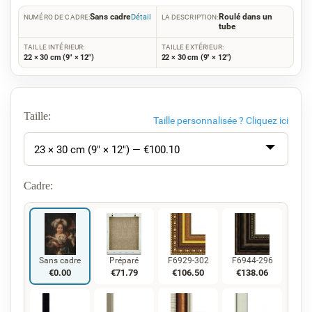
Sans cadre
Roulé dans un
Détail
NUMÉRO DE CADRE:
LA DESCRIPTION:
tube
TAILLE INTÉRIEUR:
TAILLE EXTÉRIEUR:
22 × 30 cm (9" × 12")
22 × 30 cm (9" × 12")
Taille:
Taille personnalisée ?
Cliquez ici
23 × 30 cm (9" × 12") — €
100.10
Cadre:
Sans cadre
Préparé
F6929-302
F6944-296
€
0.00
€
71.79
€
106.50
€
138.06