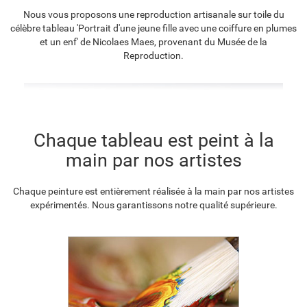
Nous vous proposons une reproduction artisanale sur toile du
célèbre tableau 'Portrait d'une jeune fille avec une coiffure en plumes
F8645-296
F4613-236
F5130-204
F6035-220
et un enf' de Nicolaes Maes, provenant du Musée de la
€
106.10
€
82.40
€
118.80
€
106.94
Reproduction.
F2833-204
€
97.83
Chaque tableau est peint à la
main par nos artistes
Chaque peinture est entièrement réalisée à la main par nos artistes
expérimentés. Nous garantissons notre qualité supérieure.