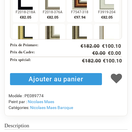
F2018-218A
F2018-376A
F7547-318
F3919-204
€
82.05
€
82.05
€
97.94
€
82.05
Prix de Peinture:
€
182.00
€
100.10
F5130-234
F7547-220
F5429-258
F3013-236
€
118.34
€
97.94
€
118.34
€
87.16
Prix du Cadre:
€
0.00
€
0.00
Prix ​​spécial:
€
182.00
€
100.10
F1823-204
F8645-298
F6537-236
F7034-298
€
92.30
€
153.84
€
81.61
€
114.39
Modèle : PE089774
Peint par :
Nicolaes Maes
Catégories:
Nicolaes Maes
Baroque
F7034-296
F6731-224
F6731-226
F4827-234
€
114.39
€
114.39
€
114.39
€
108.46
Description