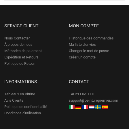
SERVICE CLIENT
MON COMPTE
Nous Contacter
Historique des commandes
À propos de nous
Ma liste d'envies
Méthodes de paiement
Changer le mot de passe
Expédition et Retours
Créer un compte
Politique de Retour
INFORMATIONS
CONTACT
Tableaux en Vitrine
TAOYI LIMITED
Avis Clients
support@peinturepremier.com
Politique de confidentialité
Conditions d'utilisation