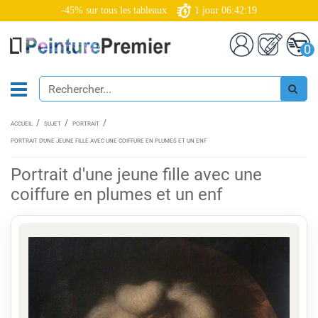
-45% sur tous les tableaux
1
jour
06:42:18
0
ACCUEIL
SUJET
PORTRAIT
PORTRAIT D'UNE JEUNE FILLE AVEC UNE COIFFURE EN PLUMES ET UN ENF
Portrait d'une jeune fille avec une
coiffure en plumes et un enf