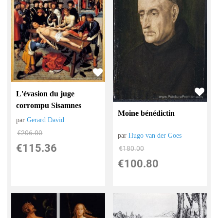
L'évasion du juge
corrompu Sisamnes
Moine bénédictin
par
Gerard David
€
206.00
par
Hugo van der Goes
€
115.36
€
180.00
€
100.80