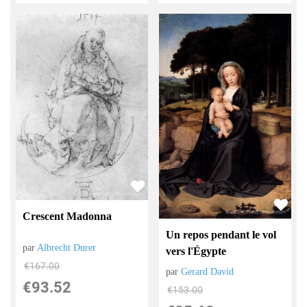
Crescent Madonna
Un repos pendant le vol
par
Albrecht Durer
vers l'Égypte
€
167.00
par
Gerard David
€
93.52
€
153.00