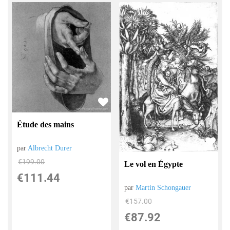
Étude des mains
par
Albrecht Durer
€
199.00
Le vol en Égypte
€
111.44
par
Martin Schongauer
€
157.00
€
87.92