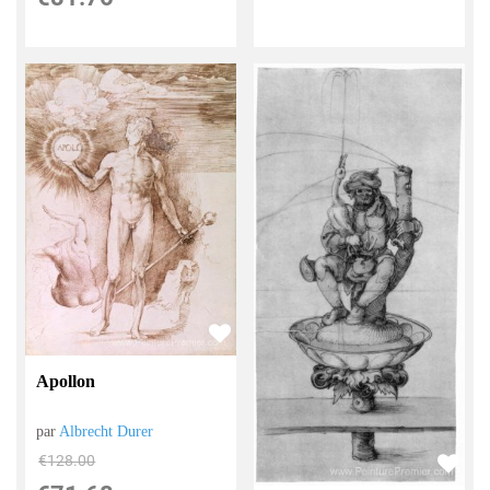
Apollon
par
Albrecht Durer
€
128.00