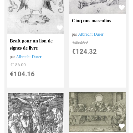
Cinq nus masculins
par
Albrecht Durer
Braft pour un lion de
€
222.00
signes de livre
€
124.32
par
Albrecht Durer
€
186.00
€
104.16