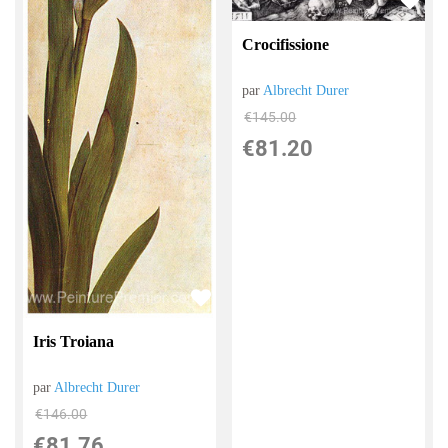
Crocifissione
par
Albrecht Durer
€
145.00
€
81.20
Iris Troiana
par
Albrecht Durer
€
146.00
€
81.76