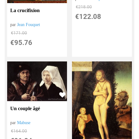
€
218.00
La crucifixion
€
122.08
par
Jean Fouquet
€
171.00
€
95.76
Un couple âgé
par
Mabuse
€
164.00