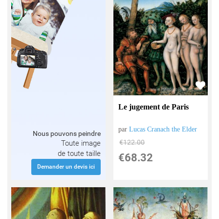
Le jugement de Paris
par
Lucas Cranach the Elder
Nous pouvons peindre
€
122.00
Toute image
de toute taille
€
68.32
Demander un devis ici