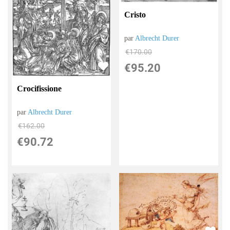
Cristo
par
Albrecht Durer
€
170.00
€
95.20
Crocifissione
par
Albrecht Durer
€
162.00
€
90.72