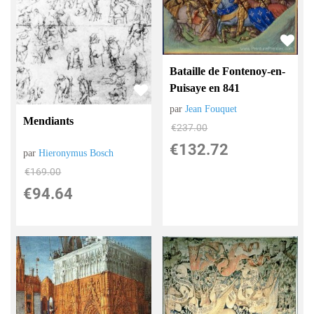
Bataille de Fontenoy-en-
Puisaye en 841
par
Jean Fouquet
Mendiants
€
237.00
€
132.72
par
Hieronymus Bosch
€
169.00
€
94.64