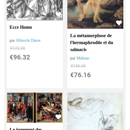
Ecce Homo
La métamorphose de
par
Albrecht Durer
l'hermaphrodite et du
€
172.00
salmacis
€
96.32
par
Mabuse
€
136.00
€
76.16
Le jugement des