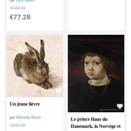
par
Dirk Bouts
€
138.00
€
77.28
Un jeune lièvre
par
Albrecht Durer
Le prince Hans du
€
208.00
Danemark, la Norvège et