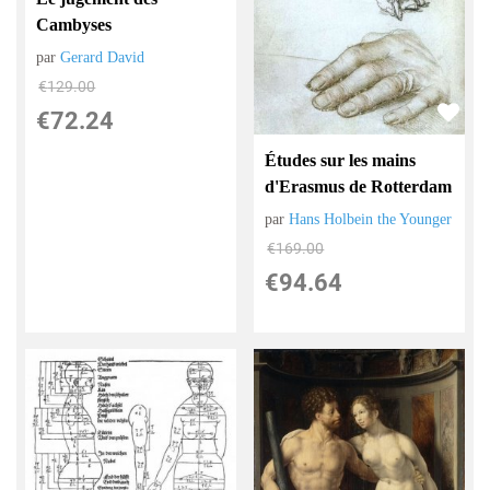
Cambyses
par
Gerard David
€
129.00
€
72.24
Études sur les mains
d'Erasmus de Rotterdam
par
Hans Holbein the Younger
€
169.00
€
94.64