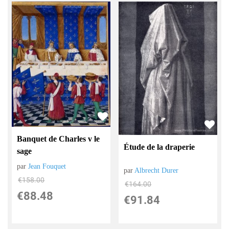
Banquet de Charles v le
Étude de la draperie
sage
par
Jean Fouquet
par
Albrecht Durer
€
158.00
€
164.00
€
88.48
€
91.84