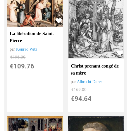
La libération de Saint-
Pierre
par
Konrad Witz
€
196.00
€
109.76
Christ prenant congé de
sa mère
par
Albrecht Durer
€
169.00
€
94.64