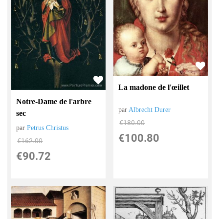
La madone de l'œillet
Notre-Dame de l'arbre
par
Albrecht Durer
sec
€
180.00
par
Petrus Christus
€
100.80
€
162.00
€
90.72