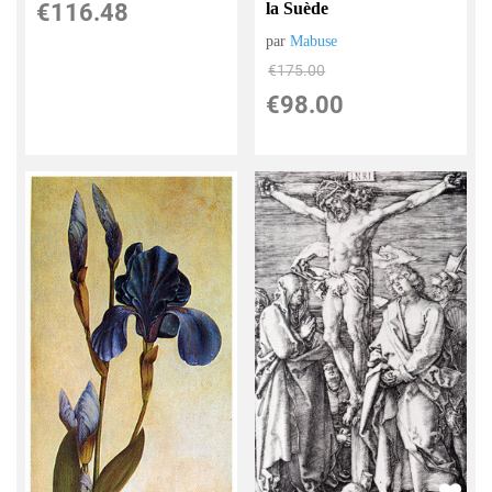
€
116.48
la Suède
par
Mabuse
€
175.00
€
98.00