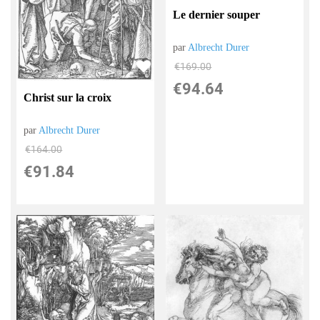
Le dernier souper
par
Albrecht Durer
€
169.00
€
94.64
Christ sur la croix
par
Albrecht Durer
€
164.00
€
91.84