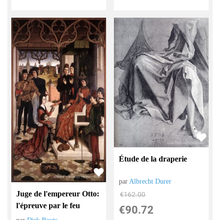
Étude de la draperie
par
Albrecht Durer
Juge de l'empereur Otto:
€
162.00
l'épreuve par le feu
€
90.72