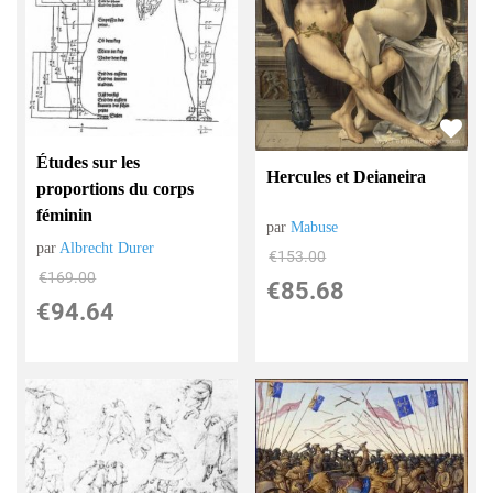
Études sur les
Hercules et Deianeira
proportions du corps
féminin
par
Mabuse
par
Albrecht Durer
€
153.00
€
169.00
€
85.68
€
94.64