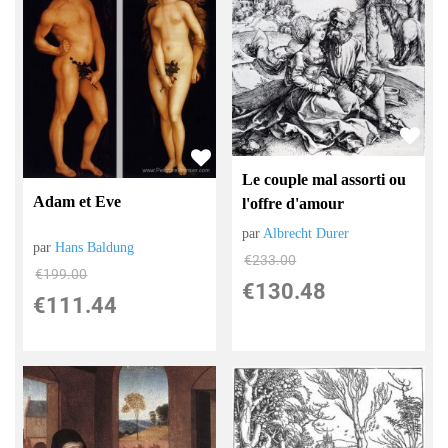
Le couple mal assorti ou
Adam et Eve
l'offre d'amour
par
Albrecht Durer
par
Hans Baldung
€
233.00
€
199.00
€
130.48
€
111.44