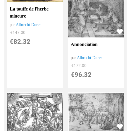
La touffe de l'herbe
mineure
par
Albrecht Durer
€
147.00
€
82.32
Annonciation
par
Albrecht Durer
€
172.00
€
96.32