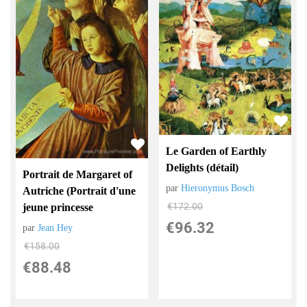
Le Garden of Earthly
Delights (détail)
Portrait de Margaret of
par
Hieronymus Bosch
Autriche (Portrait d'une
€
172.00
jeune princesse
€
96.32
par
Jean Hey
€
158.00
€
88.48