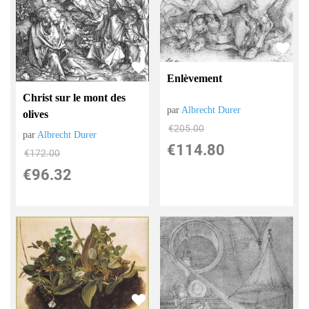
Enlèvement
Christ sur le mont des
par
Albrecht Durer
olives
€
205.00
par
Albrecht Durer
€
114.80
€
172.00
€
96.32