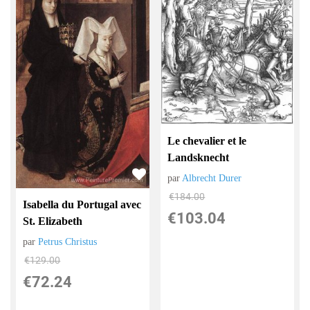
Le chevalier et le
Landsknecht
par
Albrecht Durer
€
184.00
Isabella du Portugal avec
€
103.04
St. Elizabeth
par
Petrus Christus
€
129.00
€
72.24