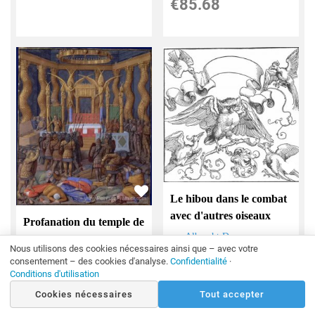
€
85.68
Le hibou dans le combat
avec d'autres oiseaux
Profanation du temple de
par
Albrecht Durer
Jérusalem en 63 avant
Nous utilisons des cookies nécessaires ainsi que – avec votre
€
230.00
JC par Pompey et
consentement – des cookies d'analyse.
Confidentialité
·
Conditions d'utilisation
€
128.80
par
Jean Fouquet
Cookies nécessaires
Tout accepter
€
202.00