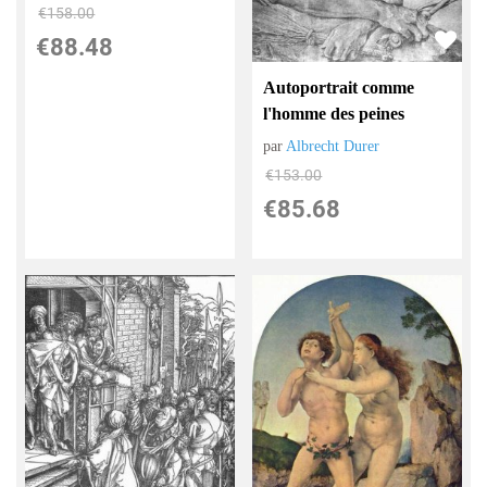
€
158.00
€
88.48
Autoportrait comme
l'homme des peines
par
Albrecht Durer
€
153.00
€
85.68