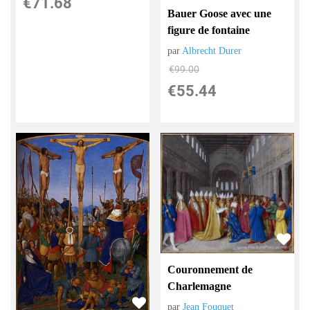
€
71.68
Bauer Goose avec une
figure de fontaine
par
Albrecht Durer
€
99.00
€
55.44
Couronnement de
Charlemagne
par
Jean Fouquet