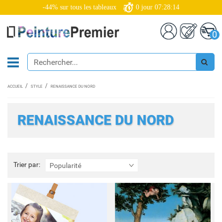
-44% sur tous les tableaux
0
jour
07:28:12
0
ACCUEIL
STYLE
RENAISSANCE DU NORD
RENAISSANCE DU NORD
Trier
Trier par:
Popularité
par: