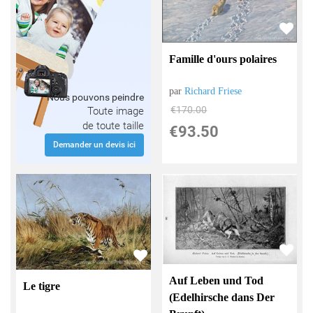
Famille d'ours polaires
par
Richard Friese
Nous pouvons peindre
€
170.00
Toute image
de toute taille
€
93.50
Demander un devis ici
Auf Leben und Tod
Le tigre
(Edelhirsche dans Der