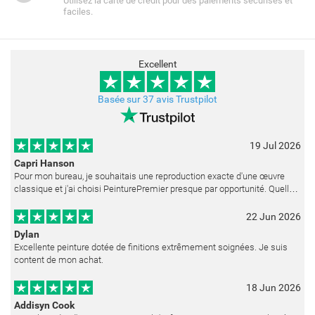
Utilisez la carte de crédit pour des paiements sécurisés et
faciles.
Excellent
Basée sur 37 avis Trustpilot
19 Jul 2026
Capri Hanson
Pour mon bureau, je souhaitais une reproduction exacte d'une œuvre
classique et j'ai choisi PeinturePremier presque par opportunité. Quelle
merveilleuse surprise ! La peinture est réalisée avec un soin ex
22 Jun 2026
Dylan
Excellente peinture dotée de finitions extrêmement soignées. Je suis
content de mon achat.
18 Jun 2026
Addisyn Cook