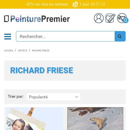
-45% sur tous les tableaux
1
jour
10:57:11
0
ACCUEIL
ARTISTE
RICHARD FRIESE
RICHARD FRIESE
Trier
Trier par:
Popularité
par: