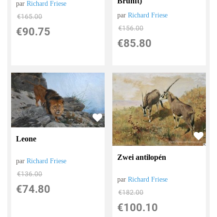
Brunft)
par
Richard Friese
par
Richard Friese
€
165.00
€
156.00
€
90.75
€
85.80
Leone
Zwei antilopén
par
Richard Friese
€
136.00
par
Richard Friese
€
74.80
€
182.00
€
100.10