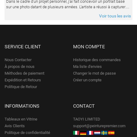
Dans le cadre d'un projet personnel, j'ai fait concevoir un portrait basé
sur une photo datant de plusieurs années. L'artiste a réussi à capturer
les expressions avec une grande précision et délicatess
Voir tous les avis
SERVICE CLIENT
MON COMPTE
Nous Contacter
Historique des commandes
À propos de nous
Ma liste d'envies
Méthodes de paiement
Changer le mot de passe
Expédition et Retours
Créer un compte
Politique de Retour
INFORMATIONS
CONTACT
Tableaux en Vitrine
TAOYI LIMITED
Avis Clients
support@peinturepremier.com
Politique de confidentialité