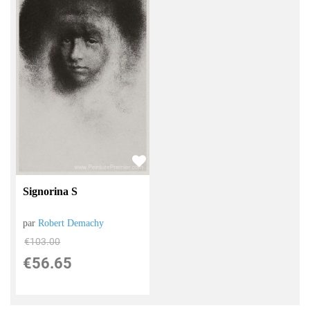
Signorina S
par
Robert Demachy
€
103.00
€
56.65