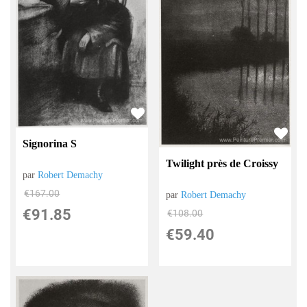
Signorina S
Twilight près de Croissy
par
Robert Demachy
€
167.00
par
Robert Demachy
€
91.85
€
108.00
€
59.40