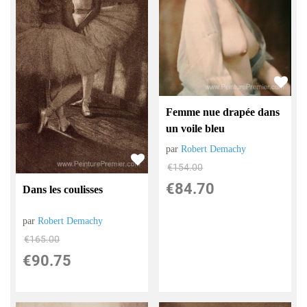
Femme nue drapée dans
un voile bleu
par
Robert Demachy
€
154.00
€
84.70
Dans les coulisses
par
Robert Demachy
€
165.00
€
90.75