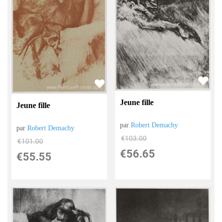
Jeune fille
Jeune fille
par
Robert Demachy
par
Robert Demachy
€
103.00
€
101.00
€
56.65
€
55.55