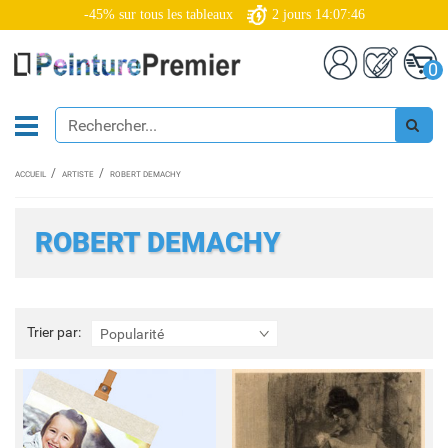
-45% sur tous les tableaux
2
jours
14:07:45
0
ACCUEIL
ARTISTE
ROBERT DEMACHY
ROBERT DEMACHY
Trier
Trier par:
Popularité
par: