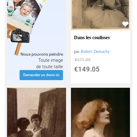
Dans les coulisses
par
Robert Demachy
Nous pouvons peindre
€
271.00
Toute image
de toute taille
€
149.05
Demander un devis ici