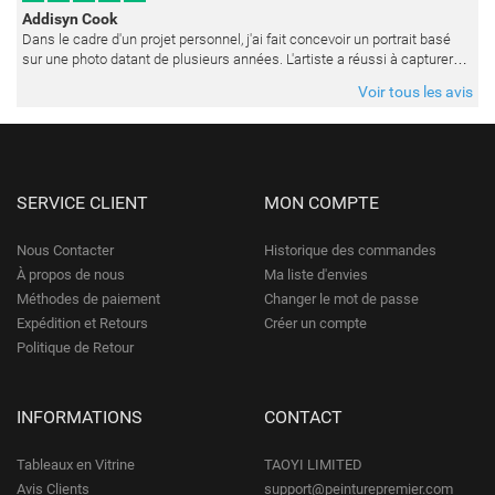
Addisyn Cook
Dans le cadre d'un projet personnel, j'ai fait concevoir un portrait basé
sur une photo datant de plusieurs années. L'artiste a réussi à capturer
les expressions avec une grande précision et délicatess
Voir tous les avis
SERVICE CLIENT
MON COMPTE
Nous Contacter
Historique des commandes
À propos de nous
Ma liste d'envies
Méthodes de paiement
Changer le mot de passe
Expédition et Retours
Créer un compte
Politique de Retour
INFORMATIONS
CONTACT
Tableaux en Vitrine
TAOYI LIMITED
Avis Clients
support@peinturepremier.com