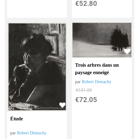
€
52.80
Trois arbres dans un
paysage enneigé
par
Robert Demachy
€
131.00
€
72.05
Étude
par
Robert Demachy