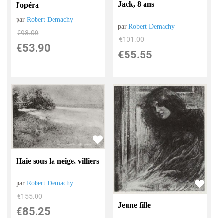
Jack, 8 ans
l'opéra
par
Robert Demachy
par
Robert Demachy
€
98.00
€
101.00
€
53.90
€
55.55
Haie sous la neige, villiers
par
Robert Demachy
€
155.00
Jeune fille
€
85.25