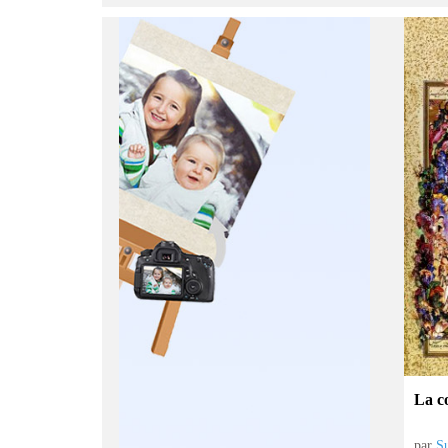
La c
par
S