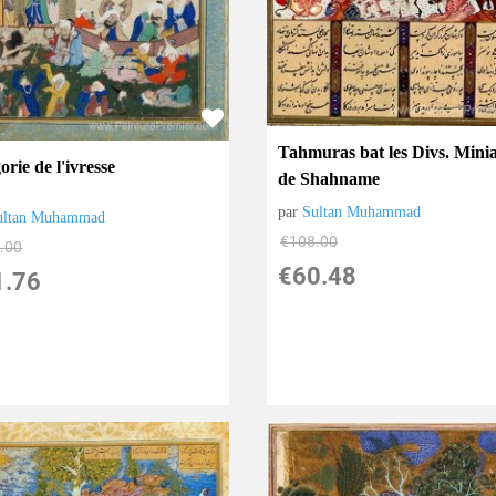
Tahmuras bat les Divs. Mini
orie de l'ivresse
de Shahname
par
Sultan Muhammad
ultan Muhammad
€
108.00
.00
€
60.48
1.76