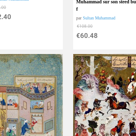
Muhammad sur son steed bu
.00
f
2.40
par
Sultan Muhammad
€
108.00
€
60.48