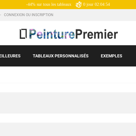
-44% sur tous les tableaux
0
jour
02:04:53
CONNEXION OU INSCRIPTION
EILLEURES
TABLEAUX PERSONNALISÉS
EXEMPLES