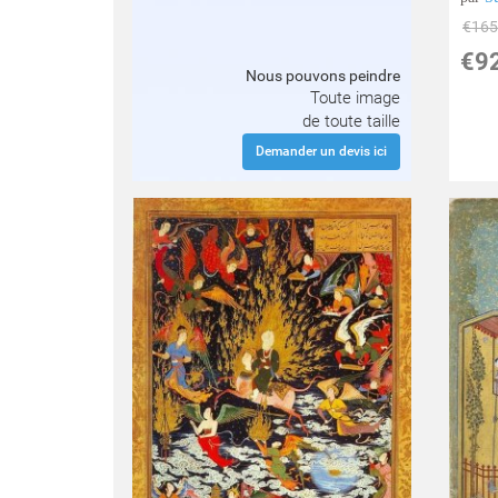
€
165
€
9
Nous pouvons peindre
Toute image
de toute taille
Demander un devis ici