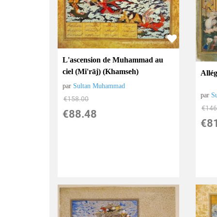
L'ascension de Muhammad au
ciel (Mi'rāj) (Khamseh)
Allég
par
Sultan Muhammad
par
S
€
158.00
€
146
€
88.48
€
8