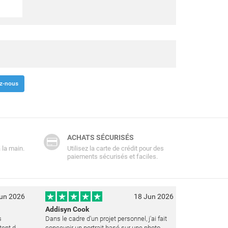
z-nous
ACHATS SÉCURISÉS
 la main.
Utilisez la carte de crédit pour des
paiements sécurisés et faciles.
un 2026
18 Jun 2026
Addisyn Cook
s
Dans le cadre d'un projet personnel, j'ai fait
tent de
concevoir un portrait basé sur une photo