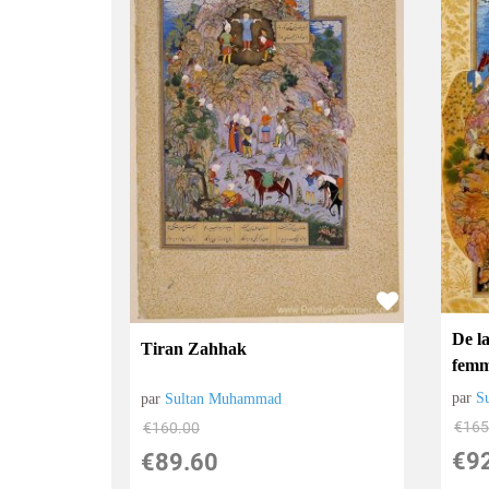
De la
Tiran Zahhak
femm
par
S
par
Sultan Muhammad
€
165
€
160.00
€
9
€
89.60