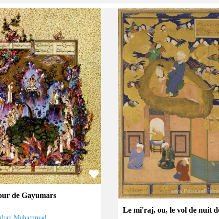
our de Gayumars
Le mi'raj, ou, le vol de nuit d
ultan Muhammad