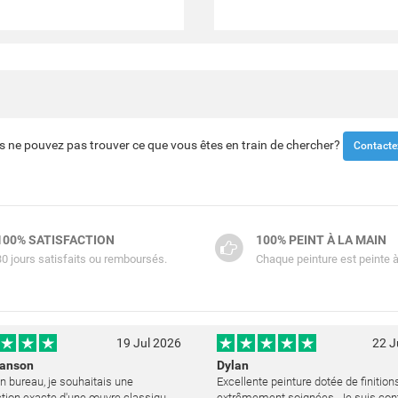
s ne pouvez pas trouver ce que vous êtes en train de chercher?
Contacte
100% SATISFACTION
100% PEINT À LA MAIN
30 jours satisfaits ou remboursés.
Chaque peinture est peinte à
19 Jul 2026
22 J
Hanson
Dylan
 bureau, je souhaitais une
Excellente peinture dotée de finition
tion exacte d'une œuvre classique
extrêmement soignées. Je suis con