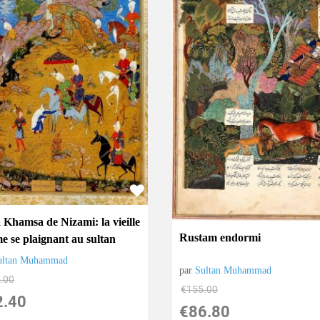
 Khamsa de Nizami: la vieille
Rustam endormi
e se plaignant au sultan
ultan Muhammad
par
Sultan Muhammad
.00
€
155.00
2.40
€
86.80