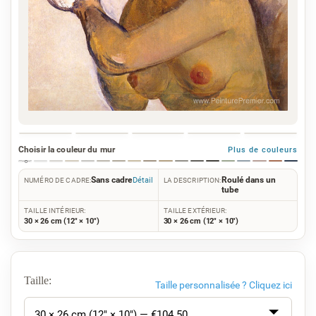
Choisir la couleur du mur
Plus de couleurs
Sans cadre
Roulé dans un
Détail
NUMÉRO DE CADRE:
LA DESCRIPTION:
tube
TAILLE INTÉRIEUR:
TAILLE EXTÉRIEUR:
30 × 26 cm (12" × 10")
30 × 26 cm (12" × 10")
Taille:
Taille personnalisée ?
Cliquez ici
30 × 26 cm (12" × 10") — €
104.50