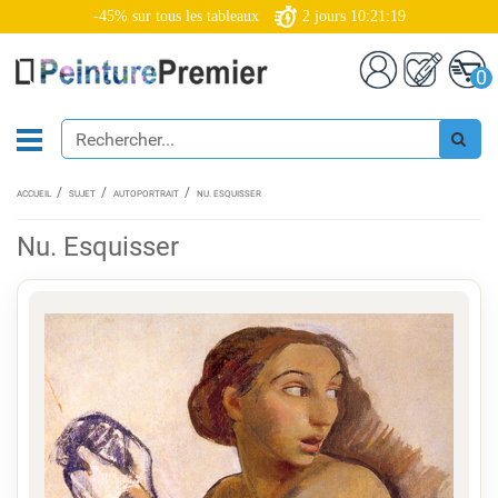
-45% sur tous les tableaux
2
jours
10:21:19
0
ACCUEIL
SUJET
AUTOPORTRAIT
NU. ESQUISSER
Nu. Esquisser