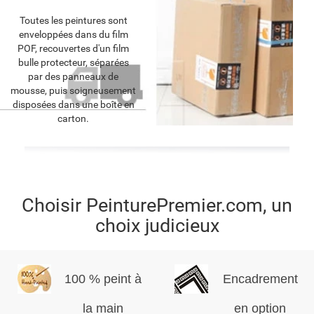
Toutes les peintures sont
enveloppées dans du film
POF, recouvertes d'un film
bulle protecteur, séparées
par des panneaux de
mousse, puis soigneusement
disposées dans une boîte en
carton.
Choisir PeinturePremier.com, un
choix judicieux
100 % peint à
Encadrement
la main
en option