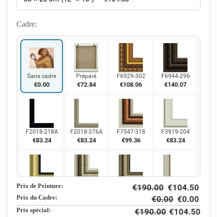
Cadre:
Sans cadre
Préparé
F6929-302
F6944-296
€
0.00
€
72.84
€
108.06
€
140.07
F2018-218A
F2018-376A
F7547-318
F3919-204
€
83.24
€
83.24
€
99.36
€
83.24
Prix de Peinture:
€
190.00
€
104.50
F5130-234
F7547-220
F5429-258
F3013-236
€
120.06
€
99.36
€
120.06
€
88.43
Prix du Cadre:
€
0.00
€
0.00
Prix ​​spécial:
€
190.00
€
104.50