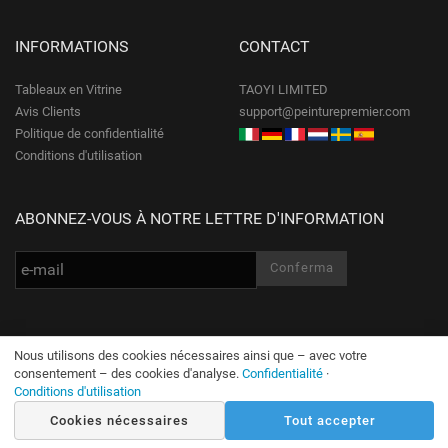
INFORMATIONS
CONTACT
Tableaux en Vitrine
TAOYI LIMITED
Avis Clients
support@peinturepremier.com
Politique de confidentialité
Conditions d'utilisation
ABONNEZ-VOUS À NOTRE LETTRE D'INFORMATION
Nous utilisons des cookies nécessaires ainsi que – avec votre
© PeinturePremier.com Tous droits réservés
consentement – des cookies d'analyse.
Confidentialité
·
Conditions d'utilisation
Cookies nécessaires
Tout accepter