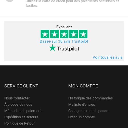
Utilisez la carte de crédit pour des paiements sécurisés et
faciles.
Excellent
Basée sur 38 avis Trustpilot
Voir tous les avis
SERVICE CLIENT
MON COMPTE
Nous Contacter
Historique des commandes
À propos de nous
Ma liste d'envies
Méthodes de paiement
Changer le mot de passe
Expédition et Retours
Créer un compte
Politique de Retour