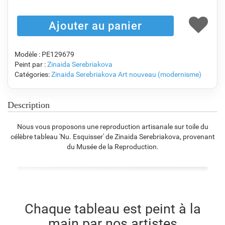
F1823-204
F8645-298
F6537-236
F7034-298
€
93.65
€
156.08
€
82.80
€
116.06
Modèle : PE129679
Peint par :
Zinaida Serebriakova
Catégories:
Zinaida Serebriakova
Art nouveau (modernisme)
F7034-296
F6731-224
F6731-226
F4827-234
€
116.06
€
116.06
€
116.06
€
110.04
Description
Nous vous proposons une reproduction artisanale sur toile du
célèbre tableau 'Nu. Esquisser' de Zinaida Serebriakova, provenant
F8645-296
F4613-236
F5130-204
F6035-220
du Musée de la Reproduction.
€
107.64
€
83.60
€
120.53
€
108.50
F2833-204
Chaque tableau est peint à la
€
99.25
main par nos artistes