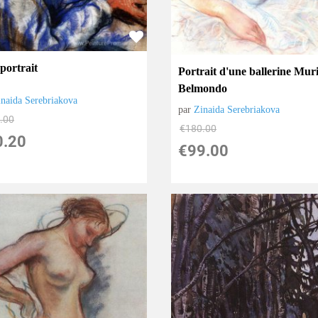
portrait
Portrait d'une ballerine Muri
Belmondo
inaida Serebriakova
par
Zinaida Serebriakova
.00
€
180.00
0.20
€
99.00