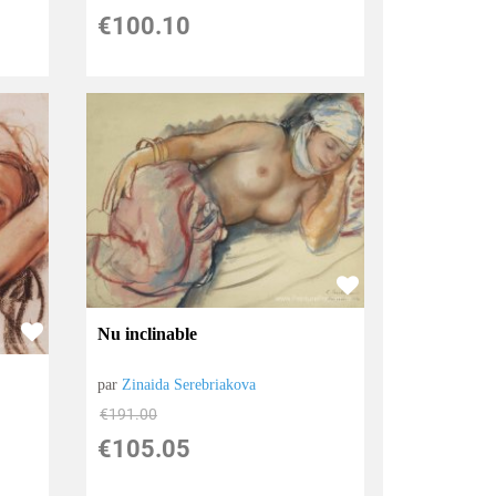
€
100.10
Nu inclinable
par
Zinaida Serebriakova
€
191.00
€
105.05