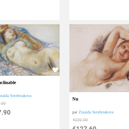
nclinable
inaida Serebriakova
Nu
.00
7.90
par
Zinaida Serebriakova
€
232.00
€
127.60