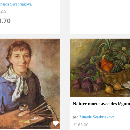
inaida Serebriakova
.00
4.70
Nature morte avec des légum
par
Zinaida Serebriakova
€
166.00