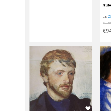
Auto
par
Z
€
172
€
9