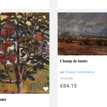
Champ de fautes
par
Zinaida Serebriakova
€
153.00
€
84.15
mier