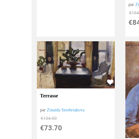
par
Z
€
154
€
8
Terrasse
par
Zinaida Serebriakova
€
134.00
€
73.70