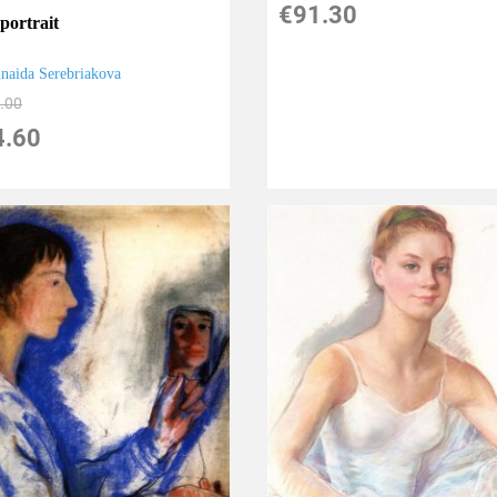
€
91.30
portrait
inaida Serebriakova
.00
4.60