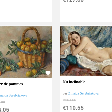
Nu inclinable
er de pommes
par
Zinaida Serebriakova
inaida Serebriakova
€
201.00
.00
€
110.55
4.05