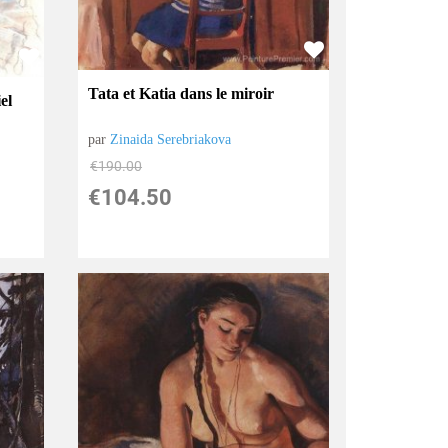
Tata et Katia dans le miroir
el
par
Zinaida Serebriakova
€
190.00
€
104.50