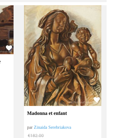
e
Madonna et enfant
par
Zinaida Serebriakova
€
182.00