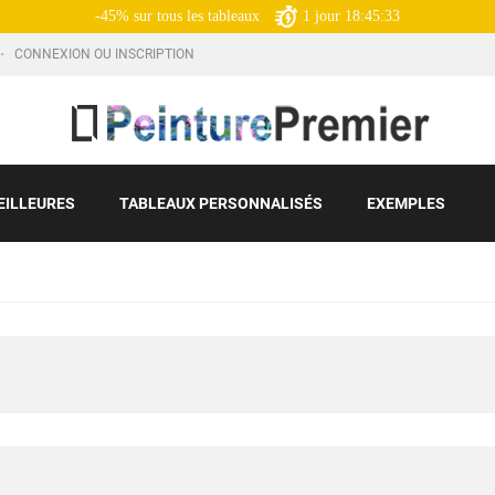
-45% sur tous les tableaux
1
jour
18:45:31
CONNEXION OU INSCRIPTION
EILLEURES
TABLEAUX PERSONNALISÉS
EXEMPLES