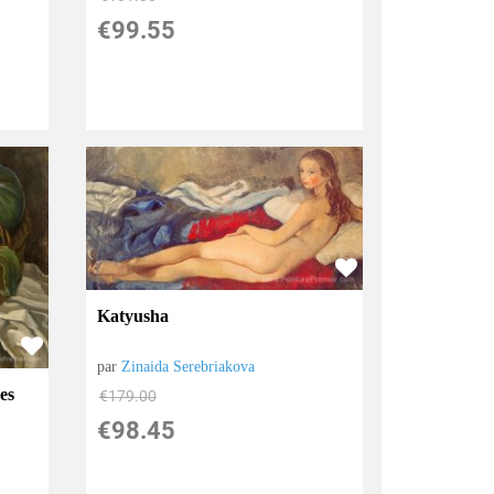
€
99.55
Katyusha
par
Zinaida Serebriakova
es
€
179.00
€
98.45