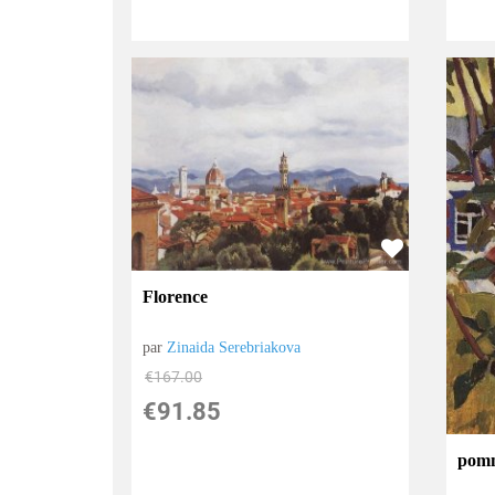
Florence
par
Zinaida Serebriakova
€
167.00
€
91.85
pom