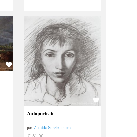
Autoportrait
par
Zinaida Serebriakova
€
181.00