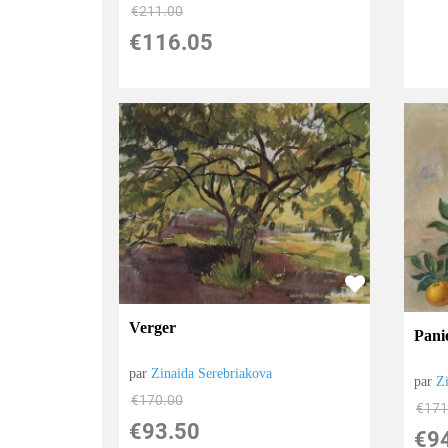
€
211.00
€
116.05
Verger
Pani
par
Zinaida Serebriakova
par
Z
€
170.00
€
171
€
93.50
€
9