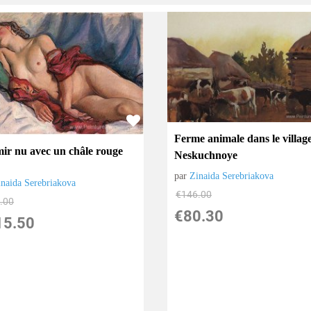
Ferme animale dans le villag
ir nu avec un châle rouge
Neskuchnoye
par
Zinaida Serebriakova
inaida Serebriakova
€
146.00
.00
€
80.30
15.50