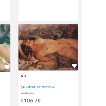
Nu
par
Zinaida Serebriakova
€
194.00
€
106.70