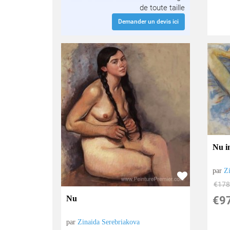
de toute taille
Demander un devis ici
Nu i
par
Z
€
178
Nu
€
9
par
Zinaida Serebriakova