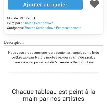
F1823-204
F8645-298
F6537-236
F7034-298
€
92.76
€
154.59
€
82.01
€
114.95
Modèle : PE129861
Peint par :
Zinaida Serebriakova
Catégories:
Zinaida Serebriakova
Expressionnisme
F7034-296
F6731-224
F6731-226
F4827-234
€
114.95
€
114.95
€
114.95
€
109.00
Description
Nous vous proposons une reproduction artisanale sur toile du
célèbre tableau 'Nature morte avec des raisins' de Zinaida
F8645-296
F4613-236
F5130-204
F6035-220
Serebriakova, provenant du Musée de la Reproduction.
€
106.62
€
82.81
€
119.38
€
107.46
F2833-204
Chaque tableau est peint à la
€
98.31
main par nos artistes