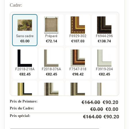
Cadre:
Sans cadre
Préparé
F6929-302
F6944-296
€
0.00
€
72.14
€
107.03
€
138.74
F2018-218A
F2018-376A
F7547-318
F3919-204
€
82.45
€
82.45
€
98.42
€
82.45
Prix de Peinture:
€
164.00
€
90.20
F5130-234
F7547-220
F5429-258
F3013-236
€
118.92
€
98.42
€
118.92
€
87.59
Prix du Cadre:
€
0.00
€
0.00
Prix ​​spécial:
€
164.00
€
90.20