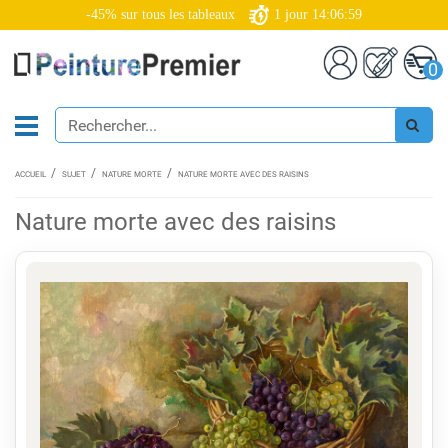
-45% sur tous les tableaux
1
jour
14:06:58
0
ACCUEIL
SUJET
NATURE MORTE
NATURE MORTE AVEC DES RAISINS
Nature morte avec des raisins