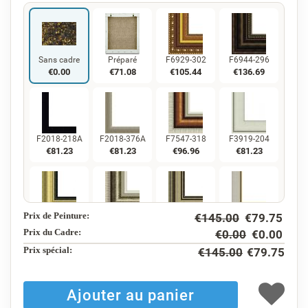
Sans cadre
Préparé
F6929-302
F6944-296
€
0.00
€
71.08
€
105.44
€
136.69
F2018-218A
F2018-376A
F7547-318
F3919-204
€
81.23
€
81.23
€
96.96
€
81.23
Prix de Peinture:
€
145.00
€
79.75
F5130-234
F7547-220
F5429-258
F3013-236
€
117.16
€
96.96
€
117.16
€
86.29
Prix du Cadre:
€
0.00
€
0.00
Prix ​​spécial:
€
145.00
€
79.75
F1823-204
F8645-298
F6537-236
F7034-298