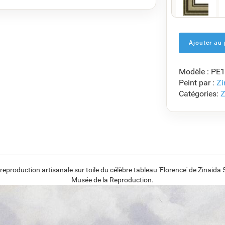
F5429-258
€
118.34
Modèle : PE
F7034-298
Peint par :
Zi
€
114.39
Catégories:
Z
F8645-296
€
106.10
production artisanale sur toile du célèbre tableau 'Florence' de Zinaida
Musée de la Reproduction.