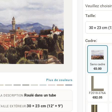
Veuillez choisir
Taille:
30 × 23 cm (1
Cadre:
Sans cadre
€
0.00
Plus de couleurs
F2018-376A
Roulé dans un tube
LA DESCRIPTION:
€
82.05
30 × 23 cm (12" × 9")
TAILLE EXTÉRIEUR: