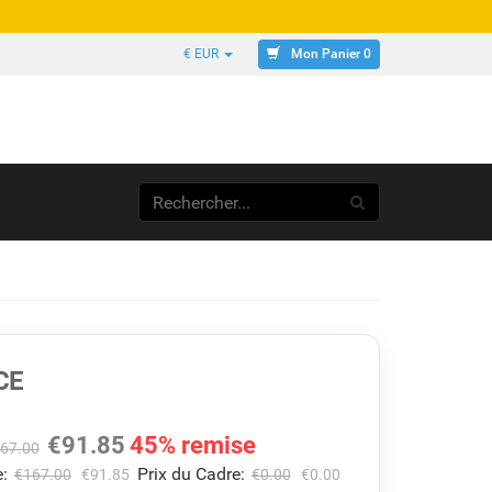
Mon Panier 0
€ EUR
CE
€
91.85
45% remise
67.00
:
Prix du Cadre:
€
167.00
€
91.85
€
0.00
€
0.00