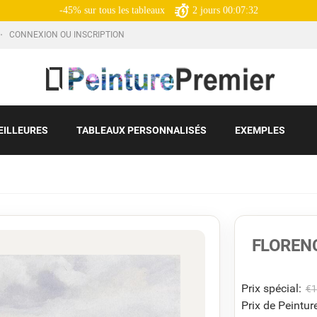
-45% sur tous les tableaux
2
jours
00:07:31
CONNEXION OU INSCRIPTION
EILLEURES
TABLEAUX PERSONNALISÉS
EXEMPLES
FLOREN
Prix ​​spécial:
€
1
Prix de Peinture