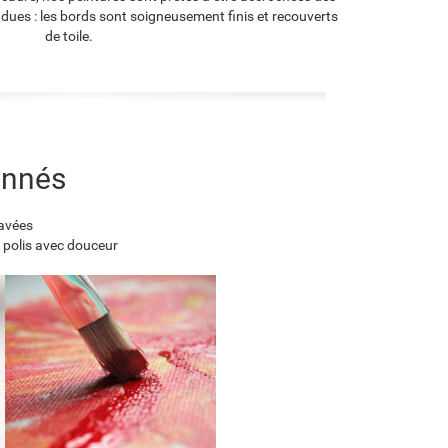
endues : les bords sont soigneusement finis et recouverts
de toile.
onnés
lavées
 polis avec douceur