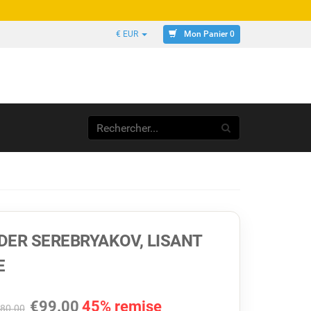
Mon Panier 0
€ EUR
DER SEREBRYAKOV, LISANT
E
€
99.00
45% remise
80.00