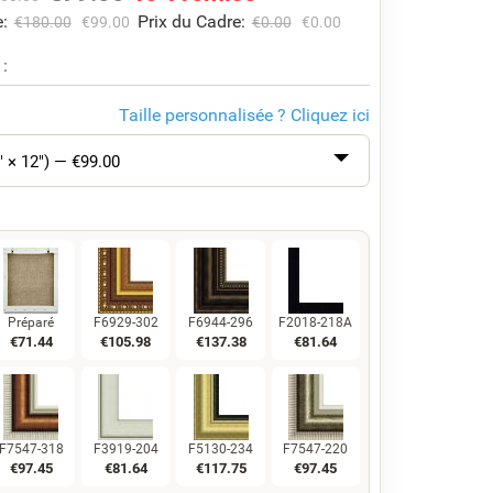
:
Prix du Cadre:
€
180.00
€
99.00
€
0.00
€
0.00
 :
Taille personnalisée ?
Cliquez ici
" × 12") — €
99.00
Préparé
F6929-302
F6944-296
F2018-218A
€
71.44
€
105.98
€
137.38
€
81.64
F7547-318
F3919-204
F5130-234
F7547-220
€
97.45
€
81.64
€
117.75
€
97.45