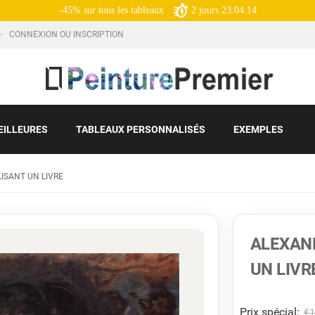
-45% sur tous les tableaux
2
jours
23:04:12
CONNEXION OU INSCRIPTION
EILLEURES
TABLEAUX PERSONNALISÉS
EXEMPLES
ISANT UN LIVRE
ALEXAN
UN LIVR
Prix ​​spécial:
€
1