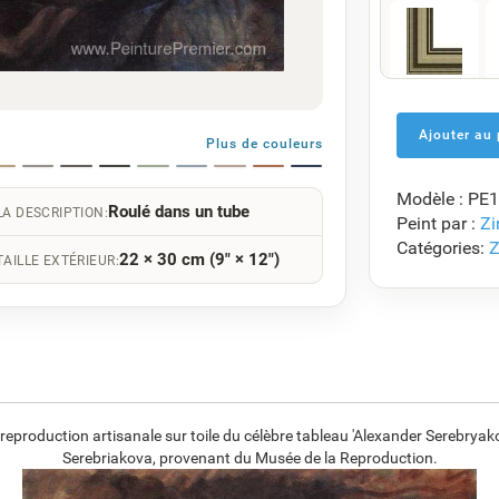
F5429-258
€
117.75
Plus de couleurs
Modèle : PE
Roulé dans un tube
F7034-298
LA DESCRIPTION:
Peint par :
Zi
€
113.83
Catégories:
Z
22 × 30 cm (9" × 12")
TAILLE EXTÉRIEUR:
F8645-296
€
105.57
roduction artisanale sur toile du célèbre tableau 'Alexander Serebryakov,
Serebriakova, provenant du Musée de la Reproduction.