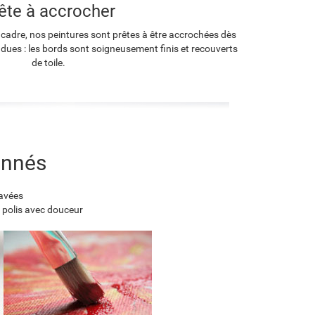
ête à accrocher
 cadre, nos peintures sont prêtes à être accrochées dès
endues : les bords sont soigneusement finis et recouverts
de toile.
onnés
lavées
 polis avec douceur