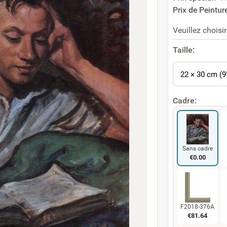
Prix de Peinture
Veuillez choisir
Taille:
22 × 30 cm (9
Cadre:
Sans cadre
€
0.00
F2018-376A
€
81.64