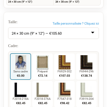
24 × 30 cm (9" × 12")
24 × 30 cm (9" × 12")
Taille:
Taille personnalisée ?
Cliquez ici
24 × 30 cm (9" × 12") — €
105.60
Cadre:
Sans cadre
Préparé
F6929-302
F6944-296
€
0.00
€
72.14
€
107.03
€
138.74
F2018-218A
F2018-376A
F7547-318
F3919-204
€
82.45
€
82.45
€
98.42
€
82.45