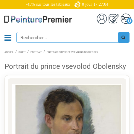
-45% sur tous les tableaux
0
jour
17:27:04
0
ACCUEIL
SUJET
PORTRAIT
PORTRAIT DU PRINCE VSEVOLOD OBOLENSKY
Portrait du prince vsevolod Obolensky