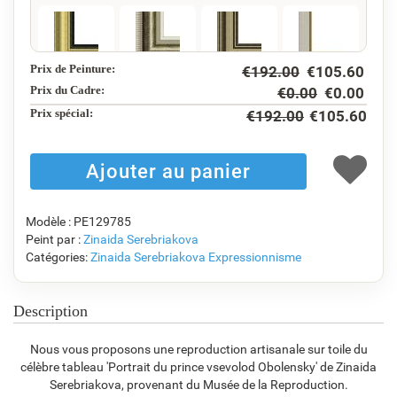
Prix de Peinture:
€
192.00
€
105.60
F5130-234
F7547-220
F5429-258
F3013-236
€
118.92
€
98.42
€
118.92
€
87.59
Prix du Cadre:
€
0.00
€
0.00
Prix ​​spécial:
€
192.00
€
105.60
F1823-204
F8645-298
F6537-236
F7034-298
€
92.76
€
154.59
€
82.01
€
114.95
Modèle : PE129785
Peint par :
Zinaida Serebriakova
Catégories:
Zinaida Serebriakova
Expressionnisme
F7034-296
F6731-224
F6731-226
F4827-234
€
114.95
€
114.95
€
114.95
€
109.00
Description
Nous vous proposons une reproduction artisanale sur toile du
célèbre tableau 'Portrait du prince vsevolod Obolensky' de Zinaida
F8645-296
F4613-236
F5130-204
F6035-220
Serebriakova, provenant du Musée de la Reproduction.
€
106.62
€
82.81
€
119.38
€
107.46