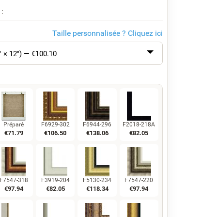
 :
Taille personnalisée ?
Cliquez ici
" × 12") — €
100.10
Préparé
F6929-302
F6944-296
F2018-218A
€
71.79
€
106.50
€
138.06
€
82.05
F7547-318
F3919-204
F5130-234
F7547-220
€
97.94
€
82.05
€
118.34
€
97.94