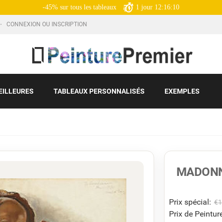
-45% sur tous les tableaux
1
jour
12:16:08
CONNEXION OU INSCRIPTION
EILLEURES
TABLEAUX PERSONNALISÉS
EXEMPLES
MADONN
Prix ​​spécial:
€
1
Prix de Peinture