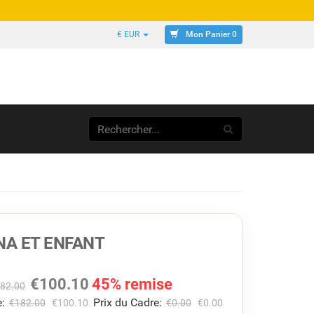
Mon Panier 0
€ EUR
A ET ENFANT
€
100.10
45% remise
82.00
:
Prix du Cadre:
€
182.00
€
100.10
€
0.00
€
0.00