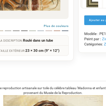
F5429-258
€
118.34
Plus de couleurs
Modèle : PE
F7034-298
Peint par :
Zi
Roulé dans un tube
€
114.39
LA DESCRIPTION:
Catégories:
Z
23 × 30 cm (9" × 12")
TAILLE EXTÉRIEUR:
F8645-296
€
106.10
reproduction artisanale sur toile du célèbre tableau 'Madonna et enfant'
provenant du Musée de la Reproduction.